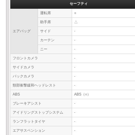
セーフティ
運転席
○
助手席
△
エアバッグ
サイド
-
カーテン
-
ニー
-
フロントカメラ
-
サイドカメラ
-
バックカメラ
-
頸部衝撃緩和ヘッドレスト
-
ABS
ABS（○）
ブレーキアシスト
-
アイドリングストップシステム
-
ランフラットタイヤ
-
エアサスペンション
-