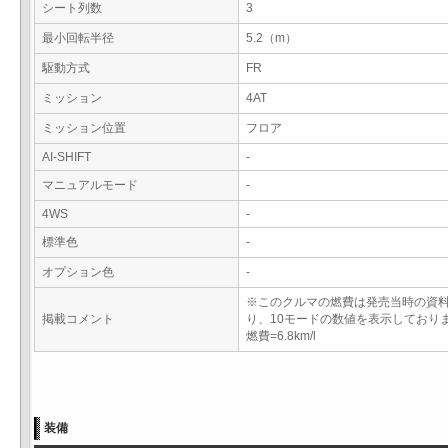
シート列数
3
最小回転半径
5.2（m）
駆動方式
FR
ミッション
4AT
ミッション位置
フロア
AI-SHIFT
-
マニュアルモード
-
4WS
-
標準色
-
オプション色
-
※このクルマの燃費は発売当時の資
掲載コメント
り、10モードの数値を表示しており
燃費=6.8km/l
装備