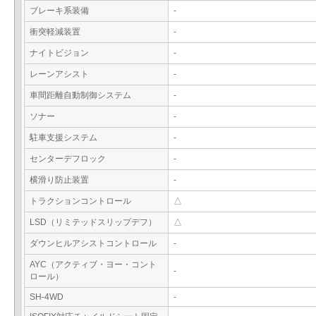
ブレーキ系装備
-
衝突軽減装置
-
ナイトビジョン
-
レーンアシスト
-
車間距離自動制御システム
-
ソナー
-
駐車支援システム
-
センターデフロック
-
横滑り防止装置
-
トラクションコントロール
△
LSD（リミテッドスリップデフ）
△
ダウンヒルアシストコントロール
-
AYC（アクティブ・ヨー・コント
-
ロール）
SH-4WD
-