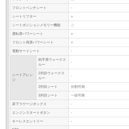
フロントベンチシート
-
シートリフター
○
シートポジションメモリー機能
△
運転席パワーシート
○
フロント両席パワーシート
○
電動サードシート
-
助手席ウォークス
-
ルー
2列目ウォークス
シートアレン
-
ルー
ジ
2列目シート
分割可倒
3列目シート
一括可倒
床下ラゲージボックス
-
エンジンスタートボタン
-
キーレスエントリー
-