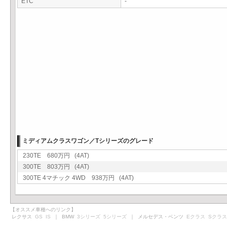
ETC
-
ミディアムクラスワゴン／Tシリーズのグレード
230TE 680万円 (4AT)
300TE 803万円 (4AT)
300TE 4マチック 4WD 938万円 (4AT)
【オススメ車種へのリンク】
レクサス
GS
IS
｜ BMW
3シリーズ
5シリーズ
｜ メルセデス・ベンツ
Eクラス
Sクラス