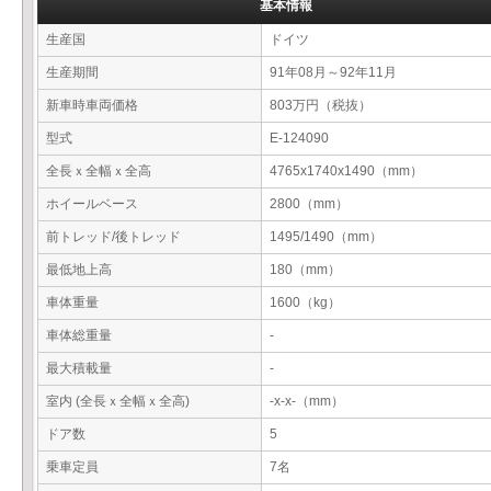
基本情報
生産国
ドイツ
生産期間
91年08月～92年11月
新車時車両価格
803万円（税抜）
型式
E-124090
全長ｘ全幅ｘ全高
4765x1740x1490（mm）
ホイールベース
2800（mm）
前トレッド/後トレッド
1495/1490（mm）
最低地上高
180（mm）
車体重量
1600（kg）
車体総重量
-
最大積載量
-
室内 (全長ｘ全幅ｘ全高)
-x-x-（mm）
ドア数
5
乗車定員
7名