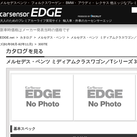
メルセデスベンツ
・
フォルクスワーゲン
・
BMW
・
アウディ
・
レクサス
他エッジなプレミ
大人のためのプレミアカーライフ実現サイト 輸入車・外車のカーセンサーエッジ
新車時価格はメーカー発表当時の価格です
EDGE.net
>
カタログ
>
メルセデス・ベンツ
>
メルセデス・ベンツ ミディアムクラスワゴン／
ズ(91年08月-92年11月)
>
300TE
メルセデス・ベンツ ミディアムクラスワゴン／Tシリーズ 30
基本スペック