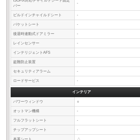
ISOFIX対応チャイルドシート固定
-
バー
ビルドインチャイルドシート
-
バケットシート
-
後退時連動式ドアミラー
-
レインセンサー
-
インテリジェントAFS
-
盗難防止装置
-
セキュリティアラーム
-
ロードサービス
-
インテリア
パワーウィンドウ
○
オットマン機構
-
フルフラットシート
-
チップアップシート
-
本革シート
△