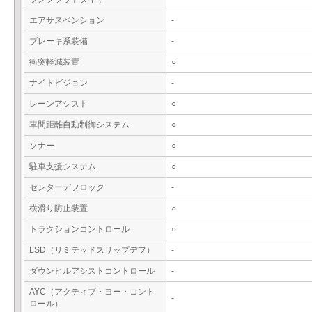
エアサスペンション
-
ブレーキ系装備
-
衝突軽減装置
○
ナイトビジョン
-
レーンアシスト
○
車間距離自動制御システム
○
ソナー
○
駐車支援システム
○
センターデフロック
-
横滑り防止装置
○
トラクションコントロール
○
LSD（リミテッドスリップデフ）
-
ダウンヒルアシストコントロール
-
AYC（アクティブ・ヨー・コント
-
ロール）