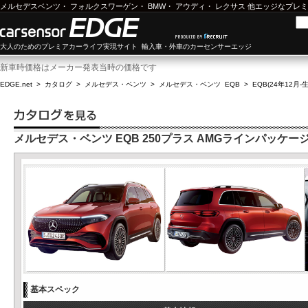
メルセデスベンツ
・
フォルクスワーゲン
・
BMW
・
アウディ
・
レクサス
他エッジなプレミ
大人のためのプレミアカーライフ実現サイト 輸入車・外車のカーセンサーエッジ
新車時価格はメーカー発表当時の価格です
EDGE.net
>
カタログ
>
メルセデス・ベンツ
>
メルセデス・ベンツ EQB
>
EQB(24年12月-
メルセデス・ベンツ EQB 250プラス AMGラインパッケー
基本スペック