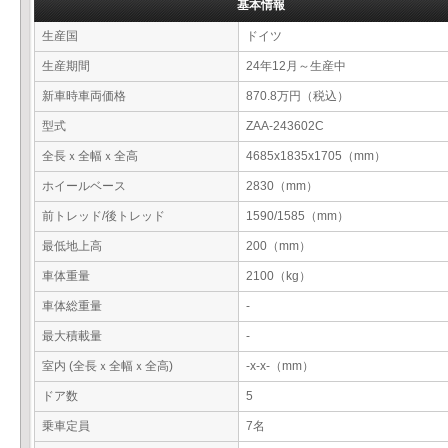
基本情報
生産国
ドイツ
生産期間
24年12月～生産中
新車時車両価格
870.8万円（税込）
型式
ZAA-243602C
全長ｘ全幅ｘ全高
4685x1835x1705（mm）
ホイールベース
2830（mm）
前トレッド/後トレッド
1590/1585（mm）
最低地上高
200（mm）
車体重量
2100（kg）
車体総重量
-
最大積載量
-
室内 (全長ｘ全幅ｘ全高)
-x-x-（mm）
ドア数
5
乗車定員
7名