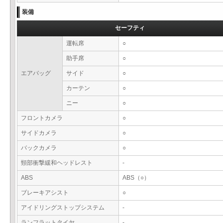
装備
セーフティ
運転席
○
助手席
○
エアバッグ
サイド
○
カーテン
○
ニー
○
フロントカメラ
○
サイドカメラ
○
バックカメラ
○
頸部衝撃緩和ヘッドレスト
-
ABS
ABS（○）
ブレーキアシスト
○
アイドリングストップシステム
-
ランフラットタイヤ
-