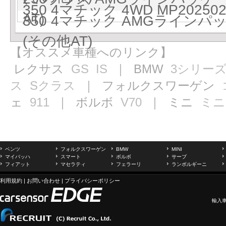
350 4マチック 4WD MP2025
AT)
350 4マチック AMGラインパッケ
(その他AT)
【オススメ車種へのリンク】
レクサス
GS
IS
｜ BMW
3シリー
ス
Sクラス
｜ フォルクスワーゲン
ェ
911
｜ ボルボ
V70
｜ ミニ
ミニ
ベンツ
フォルクスワーゲン
BMW
MINI
マイバッハ
スマート
ボルボ
サーブ
フィアット
マセラティ
フェラーリ
ランボルギーニ
利用規約
|
お問い合わせ
|
プライバシーポリシー
輸入