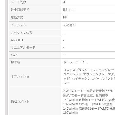
シート列数
3
最小回転半径
5.5（m）
駆動方式
FF
ミッション
その他AT
ミッション位置
-
AI-SHIFT
-
マニュアルモード
-
4WS
-
標準色
ポーラーホワイト
コスモスブラック マウンテングレー
ゴニアレッド マウンテングレーマグ
オプション色
ット) ハイテックシルバー スペクト
ルー
※WLTCモード一充電走行距離 557k
※WLTCモード交流電力量消費率
149Wh/km 市街地モードWLTC-L燃費
掲載コメント
137Wh/km 郊外モードWLTC-M燃費
140Wh/km 高速道路モードWLTC-H
162Wh/km