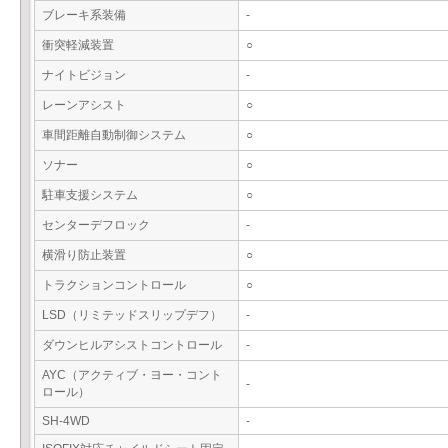
ブレーキ系装備
-
衝突軽減装置
○
ナイトビジョン
-
レーンアシスト
○
車間距離自動制御システム
○
ソナー
○
駐車支援システム
○
センターデフロック
-
横滑り防止装置
○
トラクションコントロール
○
LSD（リミテッドスリップデフ）
-
ダウンヒルアシストコントロール
-
AYC（アクティブ・ヨー・コント
-
ロール）
SH-4WD
-