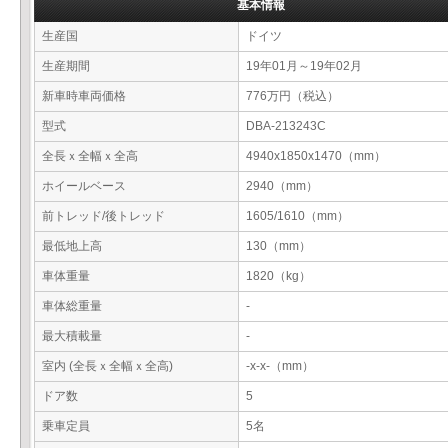
基本情報
生産国
ドイツ
生産期間
19年01月～19年02月
新車時車両価格
776万円（税込）
型式
DBA-213243C
全長ｘ全幅ｘ全高
4940x1850x1470（mm）
ホイールベース
2940（mm）
前トレッド/後トレッド
1605/1610（mm）
最低地上高
130（mm）
車体重量
1820（kg）
車体総重量
-
最大積載量
-
室内 (全長ｘ全幅ｘ全高)
-x-x-（mm）
ドア数
5
乗車定員
5名