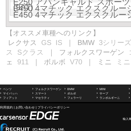
E250 アバンギャルド スポーツ 
(9AT)
E450 4マチック エクスクルーシブ
E450 4マチック エクスクルーシブ
【オススメ車種へのリンク】
レクサス
GS
IS
｜ BMW
3シリー
ス
Sクラス
｜ フォルクスワーゲン
ェ
911
｜ ボルボ
V70
｜ ミニ
ミニ
ベンツ
フォルクスワーゲン
BMW
MINI
マイバッハ
スマート
ボルボ
サーブ
フィアット
マセラティ
フェラーリ
ランボルギーニ
利用規約
|
お問い合わせ
|
プライバシーポリシー
輸入