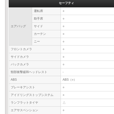
セーフティ
運転席
○
助手席
○
エアバッグ
サイド
○
カーテン
○
ニー
○
フロントカメラ
○
サイドカメラ
○
バックカメラ
○
頸部衝撃緩和ヘッドレスト
-
ABS
ABS（○）
ブレーキアシスト
○
アイドリングストップシステム
○
ランフラットタイヤ
△
エアサスペンション
○