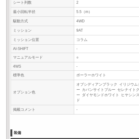
シート列数
2
最小回転半径
5.5（m）
駆動方式
4WD
ミッション
9AT
ミッション位置
コラム
AI-SHIFT
-
マニュアルモード
○
4WS
-
標準色
ポーラーホワイト
オブシディアンブラック イリジウム
ー カバンサイトブルー セレナイト
オプション色
ー ダイヤモンドホワイト ヒヤシン
ド
掲載コメント
-
装備