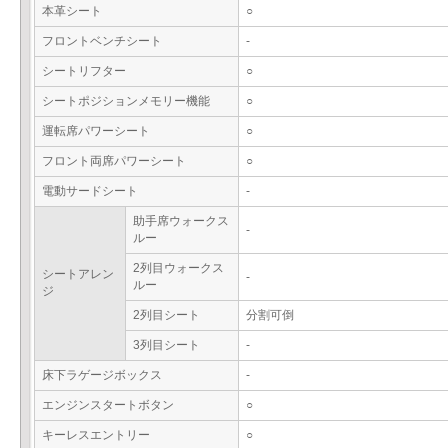
本革シート
○
フロントベンチシート
-
シートリフター
○
シートポジションメモリー機能
○
運転席パワーシート
○
フロント両席パワーシート
○
電動サードシート
-
助手席ウォークス
-
ルー
2列目ウォークス
シートアレン
-
ルー
ジ
2列目シート
分割可倒
3列目シート
-
床下ラゲージボックス
-
エンジンスタートボタン
○
キーレスエントリー
○