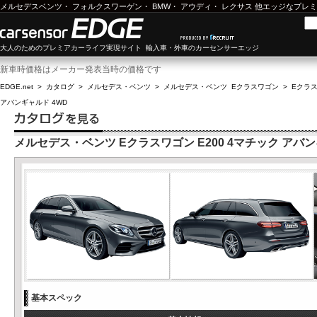
メルセデスベンツ
・
フォルクスワーゲン
・
BMW
・
アウディ
・
レクサス
他エッジなプレミ
大人のためのプレミアカーライフ実現サイト 輸入車・外車のカーセンサーエッジ
新車時価格はメーカー発表当時の価格です
EDGE.net
>
カタログ
>
メルセデス・ベンツ
>
メルセデス・ベンツ Eクラスワゴン
>
Eクラス
アバンギャルド 4WD
メルセデス・ベンツ Eクラスワゴン E200 4マチック アバン
基本スペック