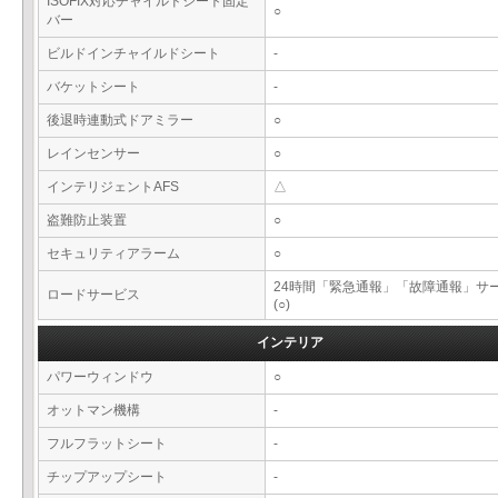
ISOFIX対応チャイルドシート固定
○
バー
ビルドインチャイルドシート
-
バケットシート
-
後退時連動式ドアミラー
○
レインセンサー
○
インテリジェントAFS
△
盗難防止装置
○
セキュリティアラーム
○
24時間「緊急通報」「故障通報」サ
ロードサービス
(○)
インテリア
パワーウィンドウ
○
オットマン機構
-
フルフラットシート
-
チップアップシート
-