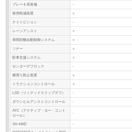
ブレーキ系装備
-
衝突軽減装置
○
ナイトビジョン
-
レーンアシスト
○
車間距離自動制御システム
○
ソナー
○
駐車支援システム
○
センターデフロック
-
横滑り防止装置
○
トラクションコントロール
○
LSD（リミテッドスリップデフ）
-
ダウンヒルアシストコントロール
-
AYC（アクティブ・ヨー・コント
-
ロール）
SH-4WD
-