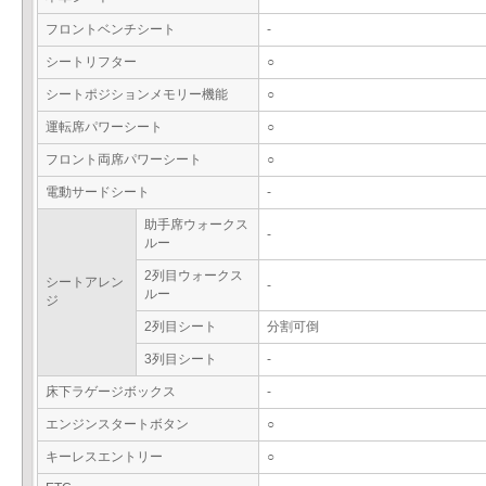
フロントベンチシート
-
シートリフター
○
シートポジションメモリー機能
○
運転席パワーシート
○
フロント両席パワーシート
○
電動サードシート
-
助手席ウォークス
-
ルー
2列目ウォークス
シートアレン
-
ルー
ジ
2列目シート
分割可倒
3列目シート
-
床下ラゲージボックス
-
エンジンスタートボタン
○
キーレスエントリー
○