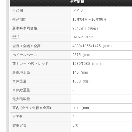
基本情報
生産国
ドイツ
生産期間
15年04月～16年06月
新車時車両価格
934万円（税込）
型式
DAA-212095C
全長ｘ全幅ｘ全高
4880x1855x1475（mm）
ホイールベース
2875（mm）
前トレッド/後トレッド
1580/1585（mm）
最低地上高
140（mm）
車体重量
1860（kg）
車体総重量
-
最大積載量
-
室内 (全長ｘ全幅ｘ全高)
-x-x-（mm）
ドア数
4
乗車定員
5名