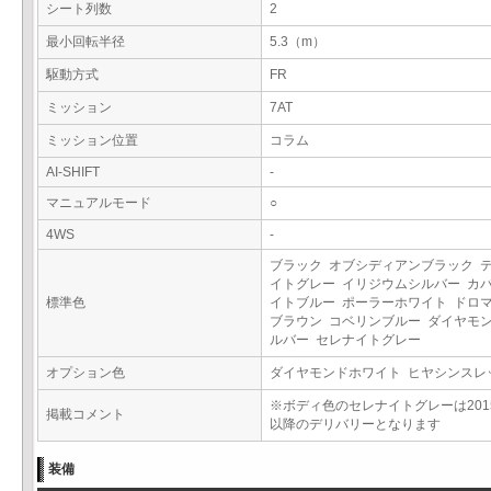
シート列数
2
最小回転半径
5.3（m）
駆動方式
FR
ミッション
7AT
ミッション位置
コラム
AI-SHIFT
-
マニュアルモード
○
4WS
-
ブラック オブシディアンブラック 
イトグレー イリジウムシルバー カ
標準色
イトブルー ポーラーホワイト ドロ
ブラウン コベリンブルー ダイヤモ
ルバー セレナイトグレー
オプション色
ダイヤモンドホワイト ヒヤシンス
※ボディ色のセレナイトグレーは201
掲載コメント
以降のデリバリーとなります
装備