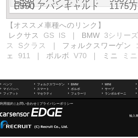
(7AT)
E550 アバンギャルド 1175万円
【オススメ車種へのリンク】
レクサス
GS
IS
｜ BMW
3シリー
ス
Sクラス
｜ フォルクスワーゲン
ェ
911
｜ ボルボ
V70
｜ ミニ
ミニ
ベンツ
フォルクスワーゲン
BMW
MINI
マイバッハ
スマート
ボルボ
サーブ
フィアット
マセラティ
フェラーリ
ランボルギーニ
利用規約
|
お問い合わせ
|
プライバシーポリシー
輸入