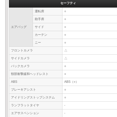
セーフティ
運転席
○
助手席
○
エアバッグ
サイド
○
カーテン
○
ニー
○
フロントカメラ
△
サイドカメラ
△
バックカメラ
○
頸部衝撃緩和ヘッドレスト
○
ABS
ABS（○）
ブレーキアシスト
○
アイドリングストップシステム
○
ランフラットタイヤ
-
エアサスペンション
-