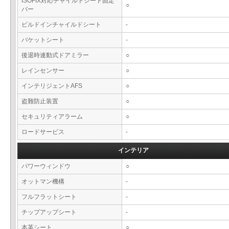
ISOFIX対応チャイルドシート固定
○
バー
ビルドインチャイルドシート
-
バケットシート
-
後退時連動式ドアミラー
○
レインセンサー
○
インテリジェントAFS
○
盗難防止装置
○
セキュリティアラーム
○
ロードサービス
-
インテリア
パワーウィンドウ
○
オットマン機構
-
フルフラットシート
-
チップアップシート
-
本革シート
○