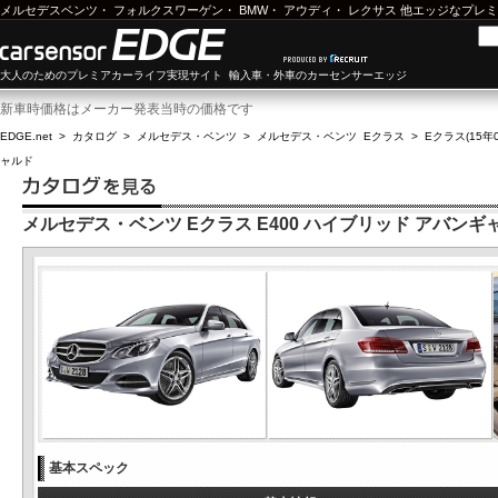
メルセデスベンツ
・
フォルクスワーゲン
・
BMW
・
アウディ
・
レクサス
他エッジなプレミ
大人のためのプレミアカーライフ実現サイト 輸入車・外車のカーセンサーエッジ
新車時価格はメーカー発表当時の価格です
EDGE.net
>
カタログ
>
メルセデス・ベンツ
>
メルセデス・ベンツ Eクラス
>
Eクラス(15年0
ャルド
メルセデス・ベンツ Eクラス E400 ハイブリッド アバンギ
基本スペック