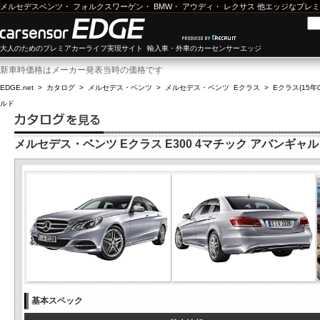
メルセデスベンツ
・
フォルクスワーゲン
・
BMW
・
アウディ
・
レクサス
他エッジなプレミ
大人のためのプレミアカーライフ実現サイト 輸入車・外車のカーセンサーエッジ
新車時価格はメーカー発表当時の価格です
EDGE.net
>
カタログ
>
メルセデス・ベンツ
>
メルセデス・ベンツ Eクラス
>
Eクラス(15年0
ルド
メルセデス・ベンツ Eクラス E300 4マチック アバンギャ
基本スペック