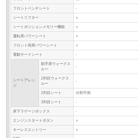
フロントベンチシート
-
シートリフター
○
シートポジションメモリー機能
○
運転席パワーシート
○
フロント両席パワーシート
○
電動サードシート
-
助手席ウォークス
-
ルー
2列目ウォークス
シートアレン
-
ルー
ジ
2列目シート
分割可倒
3列目シート
-
床下ラゲージボックス
-
エンジンスタートボタン
○
キーレスエントリー
○