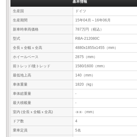
基本情報
生産国
ドイツ
生産期間
15年04月～16年06月
新車時車両価格
787万円（税込）
型式
RBA-212080C
全長ｘ全幅ｘ全高
4880x1855x1455（mm）
ホイールベース
2875（mm）
前トレッド/後トレッド
1580/1600（mm）
最低地上高
140（mm）
車体重量
1820（kg）
車体総重量
-
最大積載量
-
室内 (全長ｘ全幅ｘ全高)
-x-x-（mm）
ドア数
4
乗車定員
5名