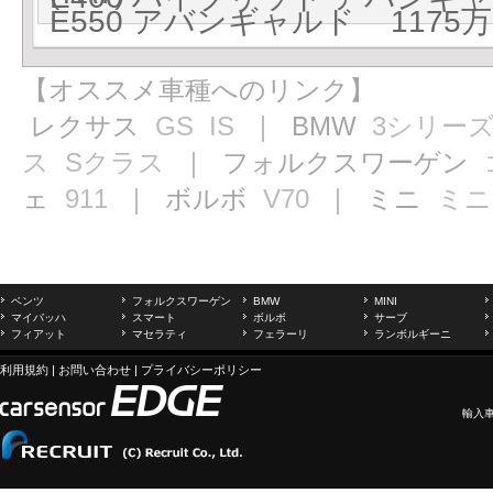
E550 アバンギャルド 1175万円
【オススメ車種へのリンク】
レクサス
GS
IS
｜ BMW
3シリー
ス
Sクラス
｜ フォルクスワーゲン
ェ
911
｜ ボルボ
V70
｜ ミニ
ミニ
ベンツ
フォルクスワーゲン
BMW
MINI
マイバッハ
スマート
ボルボ
サーブ
フィアット
マセラティ
フェラーリ
ランボルギーニ
利用規約
|
お問い合わせ
|
プライバシーポリシー
輸入