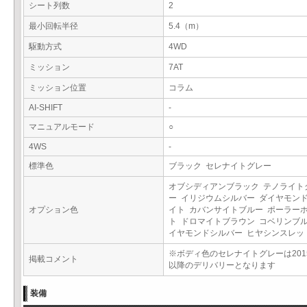
シート列数
2
最小回転半径
5.4（m）
駆動方式
4WD
ミッション
7AT
ミッション位置
コラム
AI-SHIFT
-
マニュアルモード
○
4WS
-
標準色
ブラック セレナイトグレー
オブシディアンブラック テノライト
ー イリジウムシルバー ダイヤモン
オプション色
イト カバンサイトブルー ポーラー
ト ドロマイトブラウン コベリンブル
イヤモンドシルバー ヒヤシンスレ
※ボディ色のセレナイトグレーは201
掲載コメント
以降のデリバリーとなります
装備