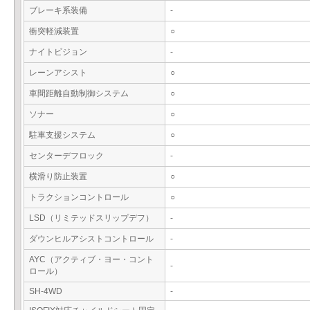
ブレーキ系装備
-
衝突軽減装置
○
ナイトビジョン
-
レーンアシスト
○
車間距離自動制御システム
○
ソナー
○
駐車支援システム
○
センターデフロック
-
横滑り防止装置
○
トラクションコントロール
○
LSD（リミテッドスリップデフ）
-
ダウンヒルアシストコントロール
-
AYC（アクティブ・ヨー・コント
-
ロール）
SH-4WD
-