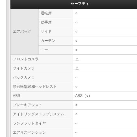
セーフティ
運転席
○
助手席
○
エアバッグ
サイド
○
カーテン
○
ニー
○
フロントカメラ
△
サイドカメラ
△
バックカメラ
○
頸部衝撃緩和ヘッドレスト
○
ABS
ABS（○）
ブレーキアシスト
○
アイドリングストップシステム
○
ランフラットタイヤ
-
エアサスペンション
-