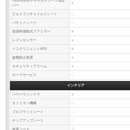
ISOFIX対応チャイルドシート固定
○
バー
ビルドインチャイルドシート
-
バケットシート
-
後退時連動式ドアミラー
○
レインセンサー
○
インテリジェントAFS
○
盗難防止装置
○
セキュリティアラーム
○
ロードサービス
-
インテリア
パワーウィンドウ
○
オットマン機構
-
フルフラットシート
-
チップアップシート
-
本革シート
△