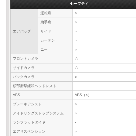
セーフティ
運転席
○
助手席
○
エアバッグ
サイド
○
カーテン
○
ニー
○
フロントカメラ
△
サイドカメラ
△
バックカメラ
○
頸部衝撃緩和ヘッドレスト
-
ABS
ABS（○）
ブレーキアシスト
○
アイドリングストップシステム
○
ランフラットタイヤ
-
エアサスペンション
○