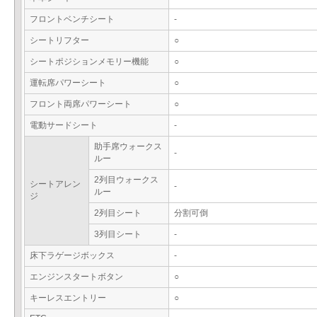
フロントベンチシート
-
シートリフター
○
シートポジションメモリー機能
○
運転席パワーシート
○
フロント両席パワーシート
○
電動サードシート
-
助手席ウォークス
-
ルー
2列目ウォークス
シートアレン
-
ルー
ジ
2列目シート
分割可倒
3列目シート
-
床下ラゲージボックス
-
エンジンスタートボタン
○
キーレスエントリー
○