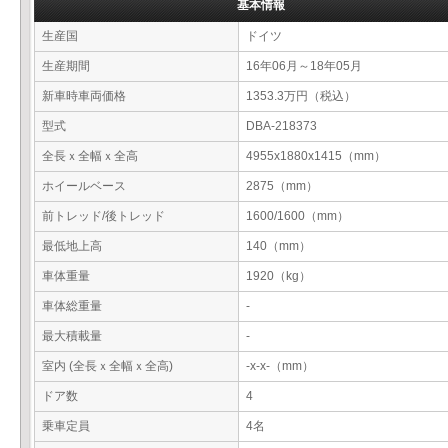
基本情報
生産国
ドイツ
生産期間
16年06月～18年05月
新車時車両価格
1353.3万円（税込）
型式
DBA-218373
全長ｘ全幅ｘ全高
4955x1880x1415（mm）
ホイールベース
2875（mm）
前トレッド/後トレッド
1600/1600（mm）
最低地上高
140（mm）
車体重量
1920（kg）
車体総重量
-
最大積載量
-
室内 (全長ｘ全幅ｘ全高)
-x-x-（mm）
ドア数
4
乗車定員
4名