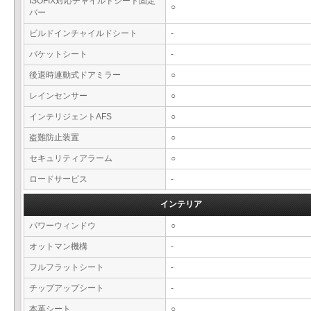
ISOFIX対応チャイルドシート固定
○
バー
ビルドインチャイルドシート
-
バケットシート
-
後退時連動式ドアミラー
○
レインセンサー
○
インテリジェントAFS
○
盗難防止装置
○
セキュリティアラーム
○
ロードサービス
-
インテリア
パワーウィンドウ
○
オットマン機構
-
フルフラットシート
-
チップアップシート
-
本革シート
○