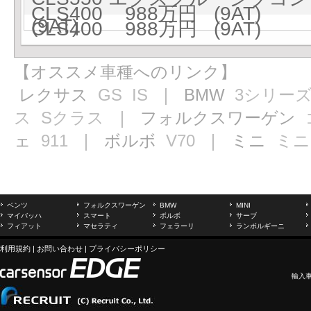
CLS400 988万円 (9AT)
(9AT)
CLS400 988万円 (9AT)
【オススメ車種へのリンク】
レクサス
GS
IS
｜ BMW
3シリー
ス
Sクラス
｜ フォルクスワーゲン
ェ
911
｜ ボルボ
V70
｜ ミニ
ミニ
ベンツ
フォルクスワーゲン
BMW
MINI
マイバッハ
スマート
ボルボ
サーブ
フィアット
マセラティ
フェラーリ
ランボルギーニ
利用規約
|
お問い合わせ
|
プライバシーポリシー
輸入