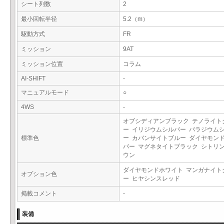
シート列数
2
最小回転半径
5.2（m）
駆動方式
FR
ミッション
9AT
ミッション位置
コラム
AI-SHIFT
-
マニュアルモード
○
4WS
-
オブシディアンブラック テノライト
ー イリジウムシルバー パラジウム
標準色
ー カバンサイトブルー ダイヤモン
バー マグネタイトブラック シトリ
ウン
ダイヤモンドホワイト マンガナイト
オプション色
ー ヒヤシンスレッド
掲載コメント
-
装備