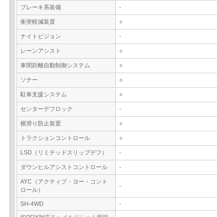
ブレーキ系装備
-
衝突軽減装置
○
ナイトビジョン
-
レーンアシスト
○
車間距離自動制御システム
○
ソナー
○
駐車支援システム
○
センターデフロック
-
横滑り防止装置
○
トラクションコントロール
○
LSD（リミテッドスリップデフ）
-
ダウンヒルアシストコントロール
-
AYC（アクティブ・ヨー・コント
-
ロール）
SH-4WD
-