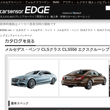
メルセデスベンツ
・
フォルクスワーゲン
・
BMW
・
アウディ
・
レクサス
他エッジなプレミ
大人のためのプレミアカーライフ実現サイト 輸入車・外車のカーセンサーエッジ
新車時価格はメーカー発表当時の価格です
EDGE.net
>
カタログ
>
メルセデス・ベンツ
>
メルセデス・ベンツ CLSクラス
>
CLSクラス(
シブコンフォートパッケージ
メルセデス・ベンツ CLSクラス CLS550 エクスクルー
基本スペック