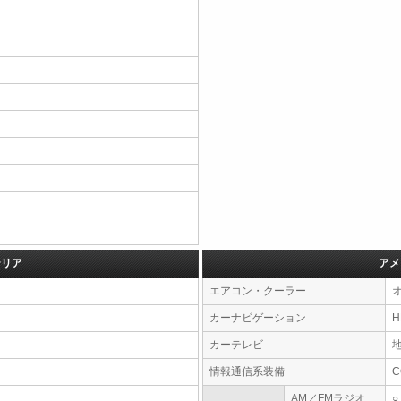
テリア
アメ
エアコン・クーラー
カーナビゲーション
カーテレビ
情報通信系装備
AM／FMラジオ
○