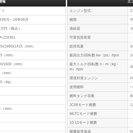
情報
エ
イツ
エンジン型式
2
年06月～16年06月
種類
V
88万円（税込）
過給器
A-218361
可変気筒装置
-
65x1880x1415（mm）
総排気量
3
75（mm）
最高出力/回転数 kw（ps）/rpm
2
00/1600（mm）
最大トルク/回転数 n・m（kg・
4
m）/rpm
0（mm）
環境対策エンジン
90（kg）
使用燃料
燃料タンク容量
JC08モード燃費
1
-x-（mm）
WLTCモード燃費
-
10-15モード燃費
-
燃費基準達成
H