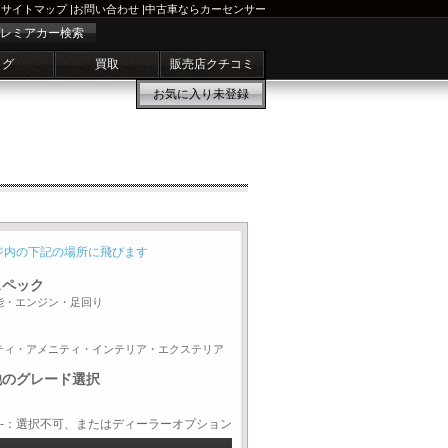
サイトマップ
|
お問い合わせ
|
中古車ならカーセンサー
レミアカー検索
ログ
買取
販売店クチコミ
お気に入り
未登録
ジ内の下記の場所に飛びます
スペック
能・エンジン・足回り
ティ・アメニティ・インテリア・エクステリア
他のグレード選択
-：選択不可、またはディーラーオプション