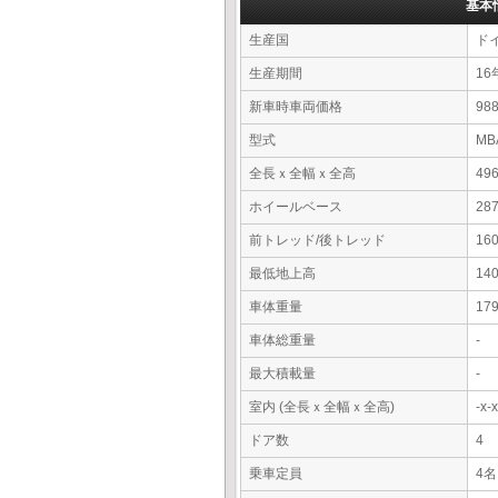
基本
生産国
ド
生産期間
16
新車時車両価格
9
型式
MB
全長ｘ全幅ｘ全高
49
ホイールベース
28
前トレッド/後トレッド
16
最低地上高
14
車体重量
17
車体総重量
-
最大積載量
-
室内 (全長ｘ全幅ｘ全高)
-x
ドア数
4
乗車定員
4名