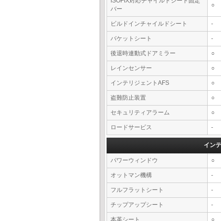
ISOFIX対応チャイルドシート固定
○
バー
ビルドインチャイルドシート
-
バケットシート
-
後退時連動式ドアミラー
○
レインセンサー
○
インテリジェントAFS
○
盗難防止装置
○
セキュリティアラーム
○
ロードサービス
-
イン
パワーウィンドウ
○
オットマン機構
-
フルフラットシート
-
チップアップシート
-
本革シート
○