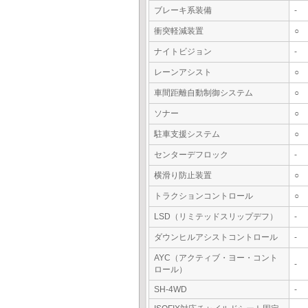
ブレーキ系装備
-
衝突軽減装置
○
ナイトビジョン
-
レーンアシスト
○
車間距離自動制御システム
○
ソナー
○
駐車支援システム
○
センターデフロック
-
横滑り防止装置
○
トラクションコントロール
○
LSD（リミテッドスリップデフ）
-
ダウンヒルアシストコントロール
-
AYC（アクティブ・ヨー・コント
-
ロール）
SH-4WD
-