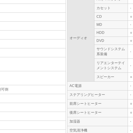
カセット
-
CD
○
MD
-
HDD
○
オーディオ
DVD
○
サウンドシステム
-
系装備
リアエンターテイ
-
メントシステム
スピーカー
○
AC電源
-
割可倒
ステアリングヒーター
-
前席シートヒーター
○
後席シートヒーター
○
加湿器
-
空気清浄機
-