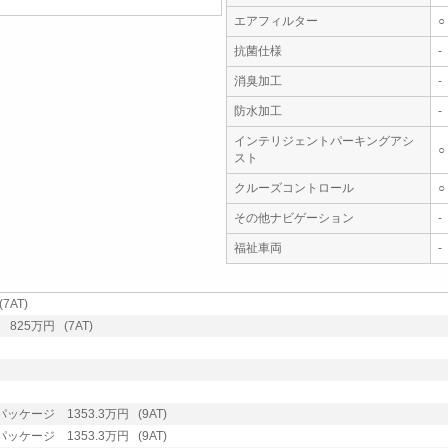
エアフィルター
○
抗菌仕様
-
消臭加工
-
防水加工
-
インテリジェントパーキングアシ
○
スト
クルーズコントロール
○
その他ナビゲーション
-
福祉車両
-
7AT)
825万円 (7AT)
ケージ 1353.3万円 (9AT)
ケージ 1353.3万円 (9AT)