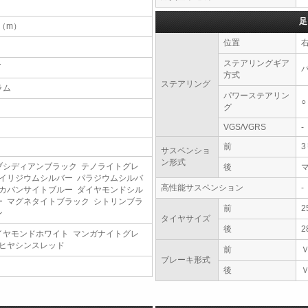
足
2（m）
位置
ステアリングギア
T
方式
ステアリング
ラム
パワーステアリン
○
グ
VGS/VGRS
-
前
サスペンショ
ン形式
ブシディアンブラック テノライトグレ
後
 イリジウムシルバー パラジウムシルバ
高性能サスペンション
-
 カバンサイトブルー ダイヤモンドシル
ー マグネタイトブラック シトリンブラ
前
2
ン
タイヤサイズ
後
2
イヤモンドホワイト マンガナイトグレ
 ヒヤシンスレッド
前
ブレーキ形式
後