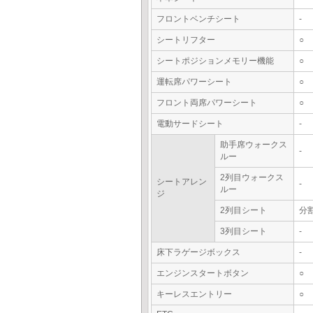
フロントベンチシート
-
シートリフター
○
シートポジションメモリー機能
○
運転席パワーシート
○
フロント両席パワーシート
○
電動サードシート
-
助手席ウォークス
-
ルー
2列目ウォークス
シートアレン
-
ルー
ジ
2列目シート
分
3列目シート
-
床下ラゲージボックス
-
エンジンスタートボタン
○
キーレスエントリー
○