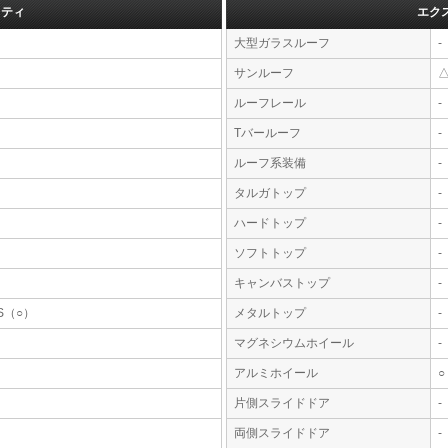
フティ
エク
大型ガラスルーフ
-
サンルーフ
ルーフレール
-
Tバールーフ
-
ルーフ系装備
-
タルガトップ
-
ハードトップ
-
ソフトトップ
-
キャンバストップ
-
S（○）
メタルトップ
-
マグネシウムホイール
-
アルミホイール
○
片側スライドドア
-
両側スライドドア
-