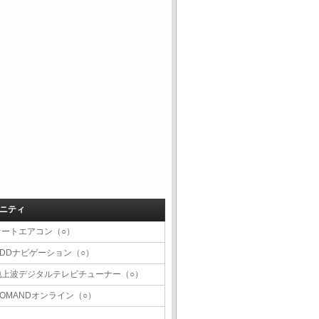
ニティ
オートエアコン（○）
HDDナビゲーション（○）
地上波デジタルテレビチューナー（○）
COMANDオンライン（○）