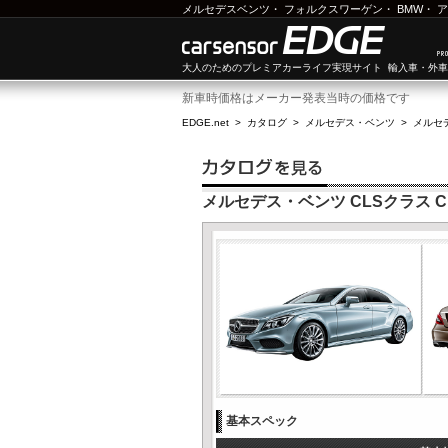
メルセデスベンツ
・
フォルクスワーゲン
・
BMW
・
ア
大人のためのプレミアカーライフ実現サイト 輸入車・外
新車時価格はメーカー発表当時の価格です
EDGE.net
>
カタログ
>
メルセデス・ベンツ
>
メルセ
メルセデス・ベンツ CLSクラス CL
基本スペック