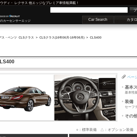
ウディ
・
レクサス
他エッジなプレミア車情報満載！
プ
Car Search
カタ
車のカーセンサーエッジ
デス・ベンツ CLSクラス
>
CLSクラス(16年06月-16年06月)
>
CLS400
S400
ペー
基本
基本性
装備
セーフ
その
○：標準装備 △：オプション装備 