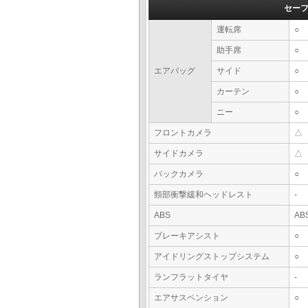
セー
運転席
○
助手席
○
エアバッグ
サイド
○
カーテン
○
ニー
○
フロントカメラ
△
サイドカメラ
△
バックカメラ
○
頸部衝撃緩和ヘッドレスト
-
ABS
AB
ブレーキアシスト
○
アイドリングストップシステム
○
ランフラットタイヤ
-
エアサスペンション
○