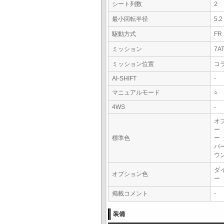
シート列数
2
最小回転半径
5.
駆動方式
FR
ミッション
7A
ミッション位置
コ
AI-SHIFT
-
マニュアルモード
○
4WS
-
オ
ー
標準色
ー
バ
ウ
ダ
オプション色
ー
掲載コメント
-
装備