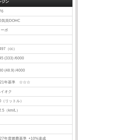
ンジン
76
6気筒DOHC
ターボ
497（cc）
45 (333) /6000
80 (48.9) /4000
H21年基準 ☆☆☆
ハイオク
80（リットル）
2.5（km/L）
27年度燃費基準 +10%達成