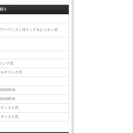
回り
右
パワーアシスト付ラック＆ピニオン式
3リンク式
マルチリンク式
55/35R19
85/30R19
Ｖディスク式
Ｖディスク式