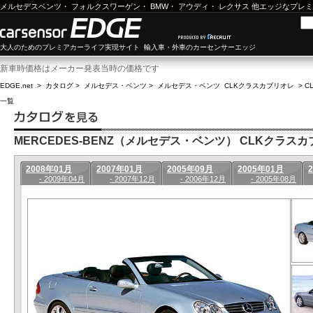
メルセデスベンツ
・
フォルクスワーゲン
・
BMW
・
アウディ
・
レクサス
他エッジなプレミ
大人のためのプレミアカーライフ実現サイト 輸入車・外車のカーセンサーエッジ
新車時価格はメーカー発表当時の価格です
EDGE.net
>
カタログ
>
メルセデス・ベンツ
>
メルセデス・ベンツ CLKクラスカブリオレ
>
C
一覧
MERCEDES-BENZ（メルセデス・ベンツ） CLKクラスカブリ
2008年01月
2007年01月
2005年09月
2005年01月
- 2009年04月
- 2007年12月
- 2006年12月
- 2005年08月