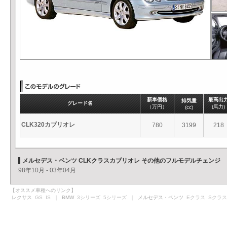
新車価格
最高出
排気量
グレード名
（万円）
(馬力)
(cc)
CLK320カブリオレ
780
3199
218
メルセデス・ベンツ CLKクラスカブリオレ その他のフルモデルチェンジ
98年10月 - 03年04月
【オススメ車種へのリンク】
レクサス
GS
IS
｜ BMW
3シリーズ
5シリーズ
｜ メルセデス・ベンツ
Eクラス
Sクラス