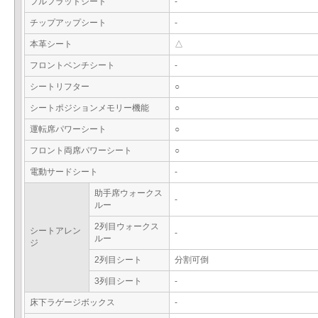
フルフラットシート
-
チップアップシート
-
本革シート
△
フロントベンチシート
-
シートリフター
○
シートポジションメモリー機能
○
運転席パワーシート
○
フロント両席パワーシート
○
電動サードシート
-
助手席ウォークス
-
ルー
2列目ウォークス
シートアレン
-
ルー
ジ
2列目シート
分割可倒
3列目シート
-
床下ラゲージボックス
-