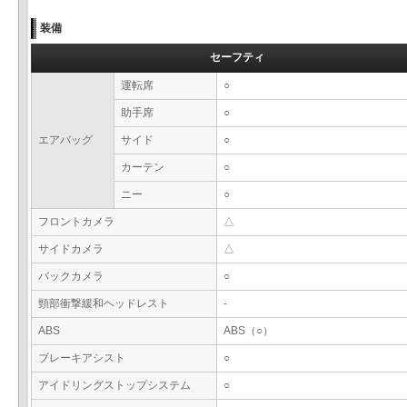
装備
セーフティ
運転席
○
助手席
○
エアバッグ
サイド
○
カーテン
○
ニー
○
フロントカメラ
△
サイドカメラ
△
バックカメラ
○
頸部衝撃緩和ヘッドレスト
-
ABS
ABS（○）
ブレーキアシスト
○
アイドリングストップシステム
○