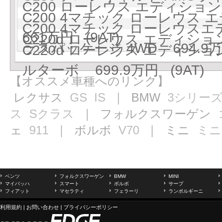
C200 ローレウス エディション 
C200 4マチック ローレウス 
C200 4マチック ローレウス
661万円 (9AT)
C220d ローレウス エディショ
ラスパッケージ 4WD 694.9万円
C220d ローレウス エディシ
ルターボ 699.9万円 (9AT)
【オススメ車種へのリンク】
レクサス
GS
IS
｜ BMW
3シリー
ス
Sクラス
｜ フォルクスワーゲン
ェ
911
｜ ボルボ
V70
｜ ミニ
ミニ
ベンツ
フォルクスワーゲン
BMW
MINI
マイバッハ
スマート
ボルボ
サーブ
フィアット
マセラティ
フェラーリ
ランボルギーニ
利用規約
|
お問い合わせ
|
プライバシーポリシー