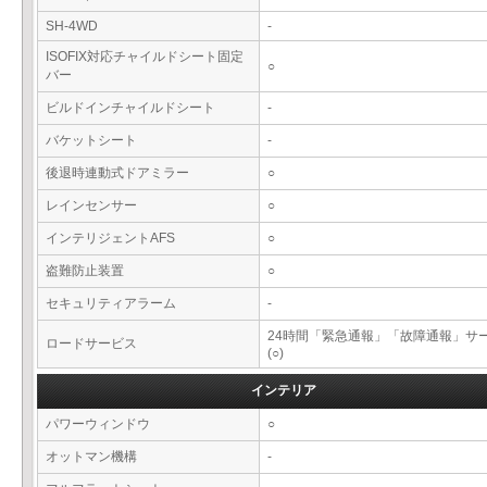
SH-4WD
-
ISOFIX対応チャイルドシート固定
○
バー
ビルドインチャイルドシート
-
バケットシート
-
後退時連動式ドアミラー
○
レインセンサー
○
インテリジェントAFS
○
盗難防止装置
○
セキュリティアラーム
-
24時間「緊急通報」「故障通報」サ
ロードサービス
(○)
インテリア
パワーウィンドウ
○
オットマン機構
-