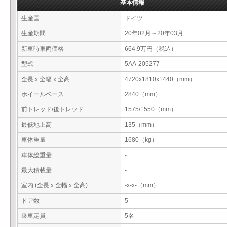
基本情報
生産国
ドイツ
生産期間
20年02月～20年03月
新車時車両価格
664.9万円（税込）
型式
5AA-205277
全長ｘ全幅ｘ全高
4720x1810x1440（mm）
ホイールベース
2840（mm）
前トレッド/後トレッド
1575/1550（mm）
最低地上高
135（mm）
車体重量
1680（kg）
車体総重量
-
最大積載量
-
室内 (全長ｘ全幅ｘ全高)
-x-x-（mm）
ドア数
5
乗車定員
5名