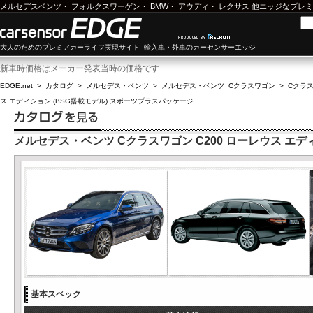
メルセデスベンツ
・
フォルクスワーゲン
・
BMW
・
アウディ
・
レクサス
他エッジなプレミ
大人のためのプレミアカーライフ実現サイト 輸入車・外車のカーセンサーエッジ
新車時価格はメーカー発表当時の価格です
EDGE.net
>
カタログ
>
メルセデス・ベンツ
>
メルセデス・ベンツ Cクラスワゴン
>
Cクラス
ス エディション (BSG搭載モデル) スポーツプラスパッケージ
メルセデス・ベンツ Cクラスワゴン C200 ローレウス エデ
基本スペック