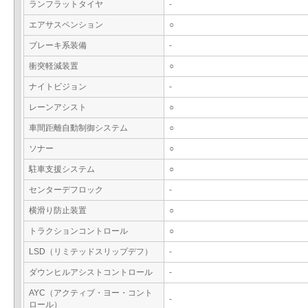
ランフラットタイヤ
-
エアサスペンション
○
ブレーキ系装備
-
衝突軽減装置
○
ナイトビジョン
-
レーンアシスト
○
車間距離自動制御システム
○
ソナー
○
駐車支援システム
○
センターデフロック
-
横滑り防止装置
○
トラクションコントロール
○
LSD（リミテッドスリップデフ）
-
ダウンヒルアシストコントロール
-
AYC（アクティブ・ヨー・コント
-
ロール）