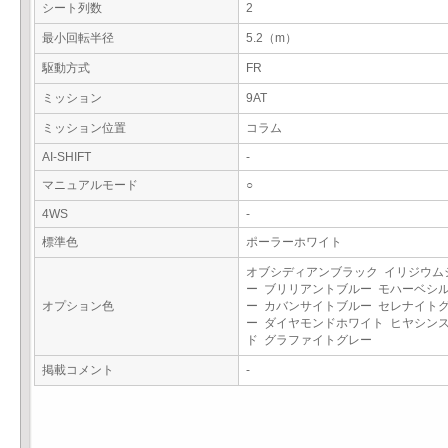
シート列数
2
最小回転半径
5.2（m）
駆動方式
FR
ミッション
9AT
ミッション位置
コラム
AI-SHIFT
-
マニュアルモード
○
4WS
-
標準色
ポーラーホワイト
オブシディアンブラック イリジウム
ー ブリリアントブルー モハーベシ
オプション色
ー カバンサイトブルー セレナイト
ー ダイヤモンドホワイト ヒヤシン
ド グラファイトグレー
掲載コメント
-