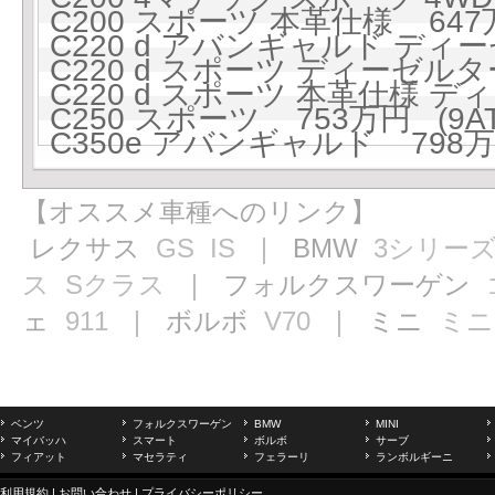
C200 スポーツ 本革仕様 647万
C220 d アバンギャルド ディー
C220 d スポーツ ディーゼルタ
C220 d スポーツ 本革仕様 デ
C250 スポーツ 753万円 (9AT
C350e アバンギャルド 798万円
【オススメ車種へのリンク】
レクサス
GS
IS
｜ BMW
3シリー
ス
Sクラス
｜ フォルクスワーゲン
ェ
911
｜ ボルボ
V70
｜ ミニ
ミニ
ベンツ
フォルクスワーゲン
BMW
MINI
マイバッハ
スマート
ボルボ
サーブ
フィアット
マセラティ
フェラーリ
ランボルギーニ
利用規約
|
お問い合わせ
|
プライバシーポリシー