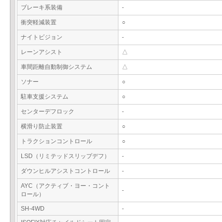
ブレーキ系装備
-
衝突軽減装置
○
ナイトビジョン
-
レーンアシスト
△
車間距離自動制御システム
△
ソナー
○
駐車支援システム
○
センターデフロック
-
横滑り防止装置
○
トラクションコントロール
○
LSD（リミテッドスリップデフ）
-
ダウンヒルアシストコントロール
-
AYC（アクティブ・ヨー・コント
-
ロール）
SH-4WD
-