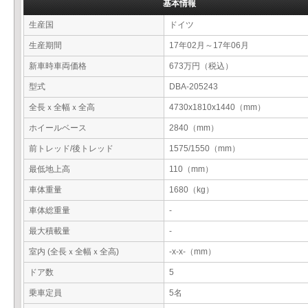
基本情報
生産国
ドイツ
生産期間
17年02月～17年06月
新車時車両価格
673万円（税込）
型式
DBA-205243
全長ｘ全幅ｘ全高
4730x1810x1440（mm）
ホイールベース
2840（mm）
前トレッド/後トレッド
1575/1550（mm）
最低地上高
110（mm）
車体重量
1680（kg）
車体総重量
-
最大積載量
-
室内 (全長ｘ全幅ｘ全高)
-x-x-（mm）
ドア数
5
乗車定員
5名