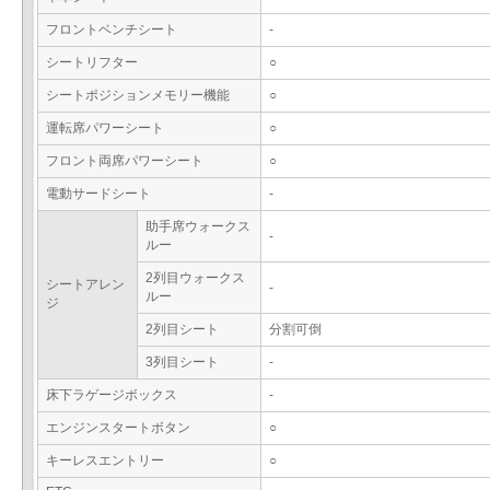
フロントベンチシート
-
シートリフター
○
シートポジションメモリー機能
○
運転席パワーシート
○
フロント両席パワーシート
○
電動サードシート
-
助手席ウォークス
-
ルー
2列目ウォークス
シートアレン
-
ルー
ジ
2列目シート
分割可倒
3列目シート
-
床下ラゲージボックス
-
エンジンスタートボタン
○
キーレスエントリー
○