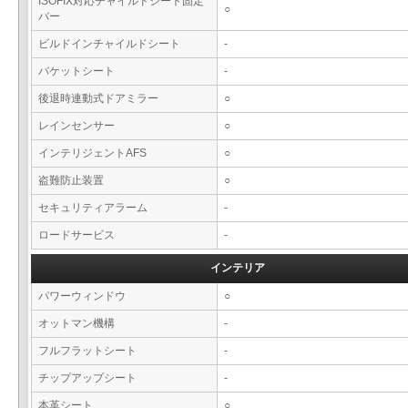
ISOFIX対応チャイルドシート固定
○
バー
ビルドインチャイルドシート
-
バケットシート
-
後退時連動式ドアミラー
○
レインセンサー
○
インテリジェントAFS
○
盗難防止装置
○
セキュリティアラーム
-
ロードサービス
-
インテリア
パワーウィンドウ
○
オットマン機構
-
フルフラットシート
-
チップアップシート
-
本革シート
○