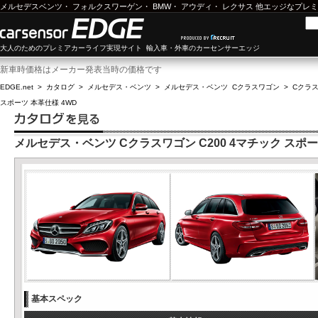
メルセデスベンツ
・
フォルクスワーゲン
・
BMW
・
アウディ
・
レクサス
他エッジなプレミ
大人のためのプレミアカーライフ実現サイト 輸入車・外車のカーセンサーエッジ
新車時価格はメーカー発表当時の価格です
EDGE.net
>
カタログ
>
メルセデス・ベンツ
>
メルセデス・ベンツ Cクラスワゴン
>
Cクラス
スポーツ 本革仕様 4WD
メルセデス・ベンツ Cクラスワゴン C200 4マチック スポー
基本スペック