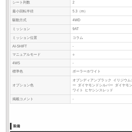
シート列数
2
最小回転半径
5.3（m）
駆動方式
4WD
ミッション
9AT
ミッション位置
コラム
AI-SHIFT
-
マニュアルモード
○
4WS
-
標準色
ポーラーホワイト
オブシディアンブラック イリジウム
オプション色
ー ダイヤモンドシルバー ダイヤモ
ワイト ヒヤシンスレッド
掲載コメント
-
装備