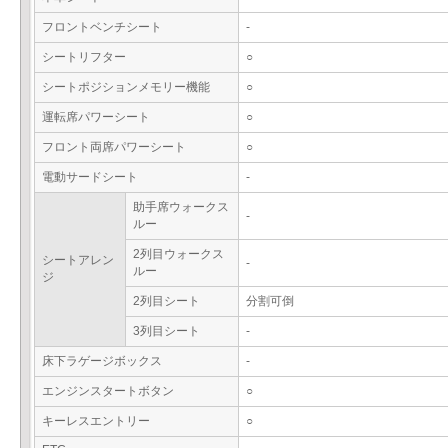
フロントベンチシート
-
シートリフター
○
シートポジションメモリー機能
○
運転席パワーシート
○
フロント両席パワーシート
○
電動サードシート
-
助手席ウォークス
-
ルー
2列目ウォークス
シートアレン
-
ルー
ジ
2列目シート
分割可倒
3列目シート
-
床下ラゲージボックス
-
エンジンスタートボタン
○
キーレスエントリー
○