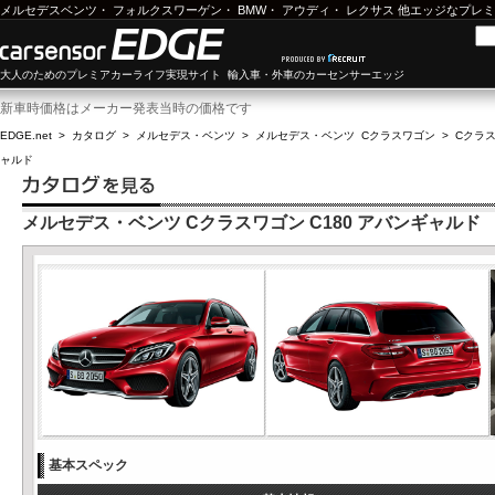
メルセデスベンツ
・
フォルクスワーゲン
・
BMW
・
アウディ
・
レクサス
他エッジなプレミ
大人のためのプレミアカーライフ実現サイト 輸入車・外車のカーセンサーエッジ
新車時価格はメーカー発表当時の価格です
EDGE.net
>
カタログ
>
メルセデス・ベンツ
>
メルセデス・ベンツ Cクラスワゴン
>
Cクラス
ャルド
メルセデス・ベンツ Cクラスワゴン C180 アバンギャルド
基本スペック