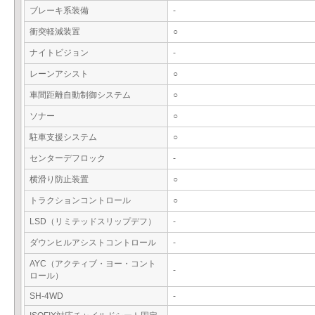
ブレーキ系装備
-
衝突軽減装置
○
ナイトビジョン
-
レーンアシスト
○
車間距離自動制御システム
○
ソナー
○
駐車支援システム
○
センターデフロック
-
横滑り防止装置
○
トラクションコントロール
○
LSD（リミテッドスリップデフ）
-
ダウンヒルアシストコントロール
-
AYC（アクティブ・ヨー・コント
-
ロール）
SH-4WD
-