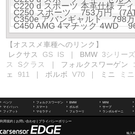
C220 d スポーツ 本革仕様 デ
C250 スポーツ 753万円 (7AT
C350e アバンギャルド 798万円
C450 AMG 4マチック 4WD 9
【オススメ車種へのリンク】
レクサス
GS
IS
｜ BMW
3シリー
ス
Sクラス
｜ フォルクスワーゲン
ェ
911
｜ ボルボ
V70
｜ ミニ
ミニ
ベンツ
フォルクスワーゲン
BMW
MINI
マイバッハ
スマート
ボルボ
サーブ
フィアット
マセラティ
フェラーリ
ランボルギーニ
利用規約
|
お問い合わせ
|
プライバシーポリシー
輸入