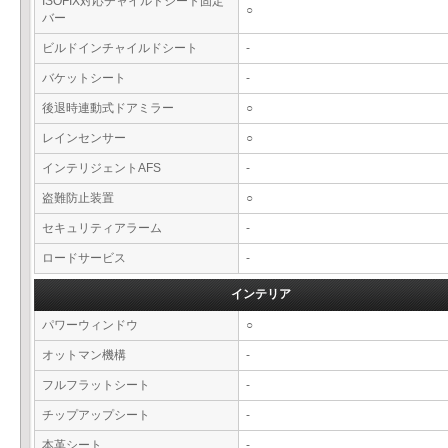
ISOFIX対応チャイルドシート固定
○
バー
ビルドインチャイルドシート
-
バケットシート
-
後退時連動式ドアミラー
○
レインセンサー
○
インテリジェントAFS
-
盗難防止装置
○
セキュリティアラーム
-
ロードサービス
-
インテリア
パワーウィンドウ
○
オットマン機構
-
フルフラットシート
-
チップアップシート
-
本革シート
-