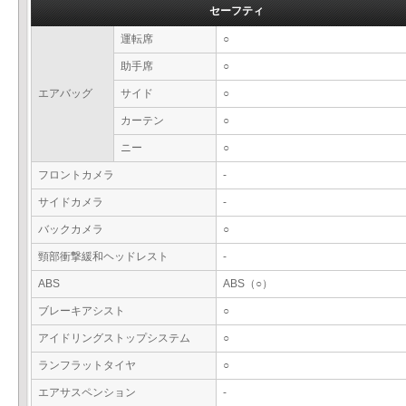
セーフティ
運転席
○
助手席
○
エアバッグ
サイド
○
カーテン
○
ニー
○
フロントカメラ
-
サイドカメラ
-
バックカメラ
○
頸部衝撃緩和ヘッドレスト
-
ABS
ABS（○）
ブレーキアシスト
○
アイドリングストップシステム
○
ランフラットタイヤ
○
エアサスペンション
-