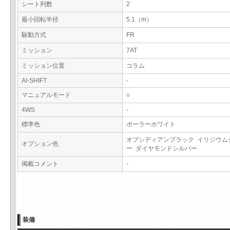
シート列数
2
最小回転半径
5.1（m）
駆動方式
FR
ミッション
7AT
ミッション位置
コラム
AI-SHIFT
-
マニュアルモード
○
4WS
-
標準色
ポーラーホワイト
オブシディアンブラック イリジウム
オプション色
ー ダイヤモンドシルバー
掲載コメント
-
装備