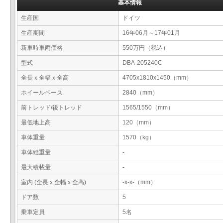
基本情報
生産国
ドイツ
生産期間
16年06月～17年01月
新車時車両価格
550万円（税込）
型式
DBA-205240C
全長ｘ全幅ｘ全高
4705x1810x1450（mm）
ホイールベース
2840（mm）
前トレッド/後トレッド
1565/1550（mm）
最低地上高
120（mm）
車体重量
1570（kg）
車体総重量
-
最大積載量
-
室内 (全長ｘ全幅ｘ全高)
-x-x-（mm）
ドア数
5
乗車定員
5名