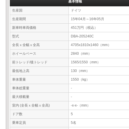
基本情報
生産国
ドイツ
生産期間
15年04月～16年05月
新車時車両価格
451万円（税込）
型式
DBA-205240C
全長ｘ全幅ｘ全高
4705x1810x1460（mm）
ホイールベース
2840（mm）
前トレッド/後トレッド
1565/1550（mm）
最低地上高
130（mm）
車体重量
1550（kg）
車体総重量
-
最大積載量
-
室内 (全長ｘ全幅ｘ全高)
-x-x-（mm）
ドア数
5
乗車定員
5名