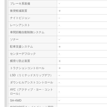
ブレーキ系装備
-
衝突軽減装置
○
ナイトビジョン
-
レーンアシスト
-
車間距離自動制御システム
-
ソナー
-
駐車支援システム
○
センターデフロック
-
横滑り防止装置
○
トラクションコントロール
○
LSD（リミテッドスリップデフ）
-
ダウンヒルアシストコントロール
-
AYC（アクティブ・ヨー・コント
-
ロール）
SH-4WD
-