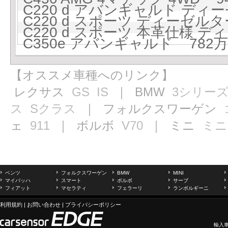
C220 d アバンギャルド ディー
C220 d スポーツ ディーゼルタ
C220 d スポーツ 本革仕様 デ
C350e アバンギャルド 782万円
【オススメ車種へのリンク】
レクサス
GS
IS
｜ BMW
3シリー
ス
Sクラス
｜ フォルクスワーゲン
ェ
911
｜ ボルボ
V70
｜ ミニ
ミニ
ベンツ
フォルクスワーゲン
BMW
MINI
マイバッハ
スマート
ボルボ
サーブ
フィアット
マセラティ
フェラーリ
ランボルギーニ
利用規約
|
お問い合わせ
|
プライバシーポリシー
輸入