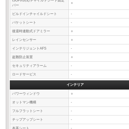
ISOFIX対応チャイルドシート固定
○
バー
ビルドインチャイルドシート
-
バケットシート
-
後退時連動式ドアミラー
○
レインセンサー
○
インテリジェントAFS
-
盗難防止装置
○
セキュリティアラーム
-
ロードサービス
-
インテリア
パワーウィンドウ
○
オットマン機構
-
フルフラットシート
-
チップアップシート
-
本革シート
-