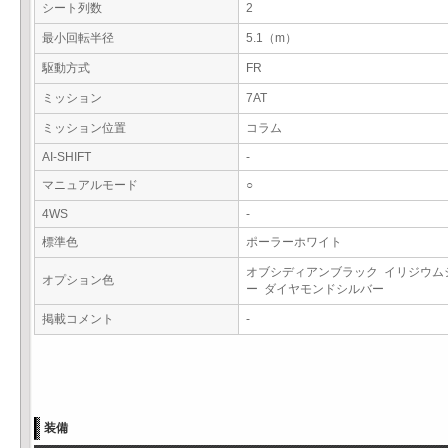
シート列数
2
最小回転半径
5.1（m）
駆動方式
FR
ミッション
7AT
ミッション位置
コラム
AI-SHIFT
-
マニュアルモード
○
4WS
-
標準色
ポーラーホワイト
オブシディアンブラック イリジウム
オプション色
ー ダイヤモンドシルバー
掲載コメント
-
装備