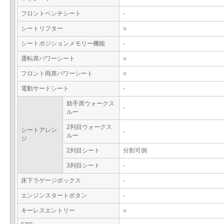
フロントベンチシート
-
シートリフター
○
シートポジションメモリー機能
-
運転席パワーシート
○
フロント両席パワーシート
○
電動サードシート
-
助手席ウォークス
-
ルー
2列目ウォークス
シートアレン
-
ルー
ジ
2列目シート
分割可倒
3列目シート
-
床下ラゲージボックス
-
エンジンスタートボタン
-
キーレスエントリー
○