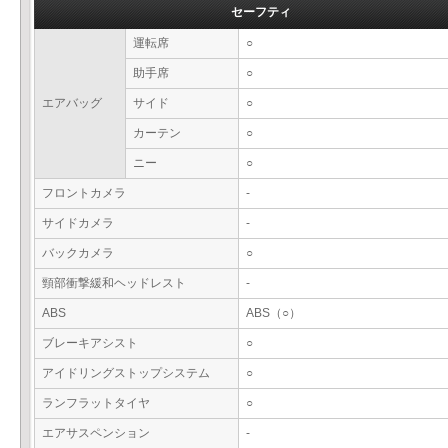
セーフティ
運転席
○
助手席
○
エアバッグ
サイド
○
カーテン
○
ニー
○
フロントカメラ
-
サイドカメラ
-
バックカメラ
○
頸部衝撃緩和ヘッドレスト
-
ABS
ABS（○）
ブレーキアシスト
○
アイドリングストップシステム
○
ランフラットタイヤ
○
エアサスペンション
-