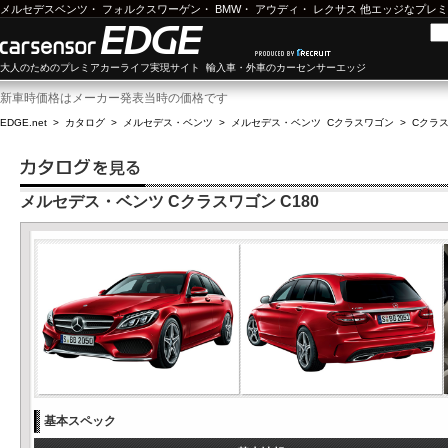
メルセデスベンツ
・
フォルクスワーゲン
・
BMW
・
アウディ
・
レクサス
他エッジなプレミ
大人のためのプレミアカーライフ実現サイト 輸入車・外車のカーセンサーエッジ
新車時価格はメーカー発表当時の価格です
EDGE.net
>
カタログ
>
メルセデス・ベンツ
>
メルセデス・ベンツ Cクラスワゴン
>
Cクラス
メルセデス・ベンツ Cクラスワゴン C180
基本スペック