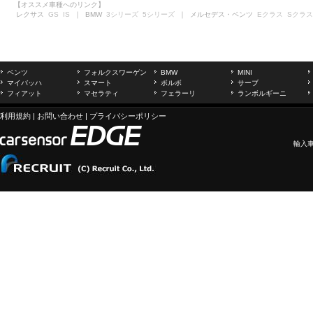
【オススメ車種へのリンク】
レクサス
GS
IS
｜ BMW
3シリーズ
5シリーズ
｜ メルセデス・ベンツ
Eクラス
Sクラス
ベンツ
フォルクスワーゲン
BMW
MINI
マイバッハ
スマート
ボルボ
サーブ
フィアット
マセラティ
フェラーリ
ランボルギーニ
利用規約
|
お問い合わせ
|
プライバシーポリシー
輸入