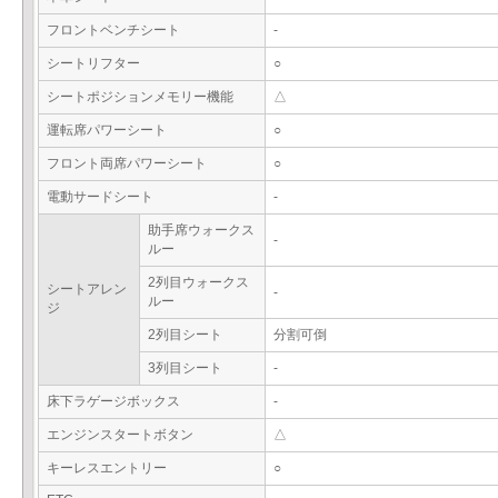
フロントベンチシート
-
シートリフター
○
シートポジションメモリー機能
△
運転席パワーシート
○
フロント両席パワーシート
○
電動サードシート
-
助手席ウォークス
-
ルー
2列目ウォークス
シートアレン
-
ルー
ジ
2列目シート
分割可倒
3列目シート
-
床下ラゲージボックス
-
エンジンスタートボタン
△
キーレスエントリー
○