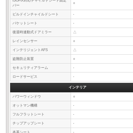
ISOFIX対応チャイルドシート固定
○
バー
ビルドインチャイルドシート
-
バケットシート
-
後退時連動式ドアミラー
△
レインセンサー
○
インテリジェントAFS
△
盗難防止装置
○
セキュリティアラーム
-
ロードサービス
-
インテリア
パワーウィンドウ
○
オットマン機構
-
フルフラットシート
-
チップアップシート
-
本革シート
-