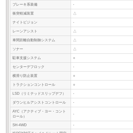
ブレーキ系装備
-
衝突軽減装置
△
ナイトビジョン
-
レーンアシスト
△
車間距離自動制御システム
△
ソナー
△
駐車支援システム
○
センターデフロック
-
横滑り防止装置
○
トラクションコントロール
○
LSD（リミテッドスリップデフ）
-
ダウンヒルアシストコントロール
-
AYC（アクティブ・ヨー・コント
-
ロール）
SH-4WD
-