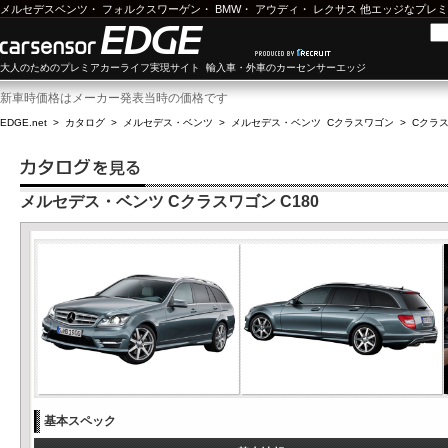
メルセデスベンツ
・
フォルクスワーゲン
・
BMW
・
アウディ
・
レクサス
他エッジなプレミ
大人のためのプレミアカーライフ実現サイト 輸入車・外車のカーセンサーエッジ
新車時価格はメーカー発表当時の価格です
EDGE.net
>
カタログ
>
メルセデス・ベンツ
>
メルセデス・ベンツ Cクラスワゴン
>
Cクラス
メルセデス・ベンツ Cクラスワゴン C180
基本スペック