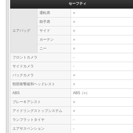
セーフティ
運転席
○
助手席
○
エアバッグ
サイド
○
カーテン
○
ニー
○
フロントカメラ
-
サイドカメラ
-
バックカメラ
○
頸部衝撃緩和ヘッドレスト
○
ABS
ABS（○）
ブレーキアシスト
○
アイドリングストップシステム
○
ランフラットタイヤ
-
エアサスペンション
-