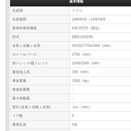
基本情報
生産国
ドイツ
生産期間
14年04月～14年09月
新車時車両価格
430.9万円（税込）
型式
DBA-204249
全長ｘ全幅ｘ全高
4610x1770x1460（mm）
ホイールベース
2760（mm）
前トレッド/後トレッド
1540/1545（mm）
最低地上高
150（mm）
車体重量
1560（kg）
車体総重量
-
最大積載量
-
室内 (全長ｘ全幅ｘ全高)
-x-x-（mm）
ドア数
5
乗車定員
5名