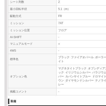
シート列数
2
最小回転半径
5.1（m）
駆動方式
FR
ミッション
7AT
ミッション位置
フロア
AI-SHIFT
-
マニュアルモード
○
4WS
-
ブラック ファイアオパール ポーラ
標準色
イト
マグネタイトブラック オブシディア
ック イリジウムシルバー パラジウ
オプション色
バー カバンサイトブルー ドロマイ
ウン ダイヤモンドシルバー テノラ
レー
掲載コメント
-
装備