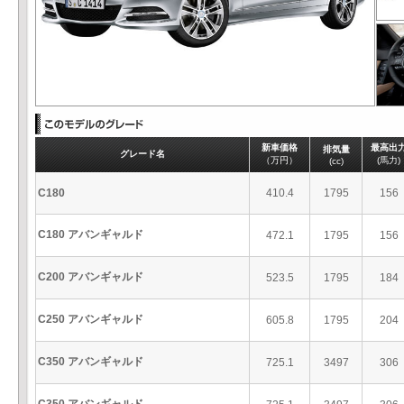
新車価格
最高出
排気量
グレード名
（万円）
(馬力)
(cc)
C180
410.4
1795
156
C180 アバンギャルド
472.1
1795
156
C200 アバンギャルド
523.5
1795
184
C250 アバンギャルド
605.8
1795
204
C350 アバンギャルド
725.1
3497
306