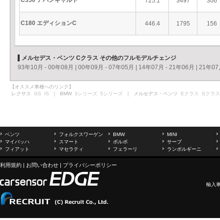
C350 アバンギャルド
725.1
3497
306
C180 エディションC
446.4
1795
156
メルセデス・ベンツ Cクラス その他のフルモデルチェンジ
93年10月 - 00年08月
|
00年09月 - 07年05月
|
14年07月 - 21年06月
|
21年07
【オススメ車種へのリンク】
レクサス
GS
IS
｜ BMW
3シリーズ
5シリーズ
｜ メルセデス・ベンツ
Eクラス
Sクラス
ベンツ
フォルクスワーゲン
BMW
MINI
マイバッハ
スマート
ボルボ
サーブ
フィアット
マセラティ
フェラーリ
ランボルギーニ
利用規約
|
お問い合わせ
|
プライバシーポリシー
輸入