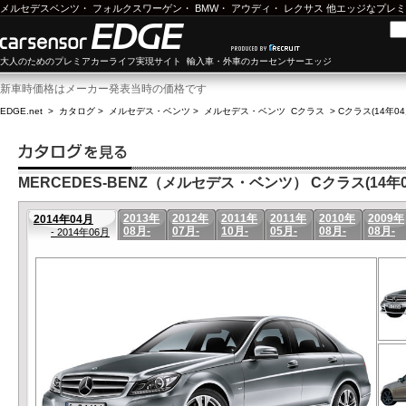
メルセデスベンツ
・
フォルクスワーゲン
・
BMW
・
アウディ
・
レクサス
他エッジなプレミ
大人のためのプレミアカーライフ実現サイト 輸入車・外車のカーセンサーエッジ
新車時価格はメーカー発表当時の価格です
EDGE.net
>
カタログ
>
メルセデス・ベンツ
>
メルセデス・ベンツ Cクラス
>
Cクラス(14年04
MERCEDES-BENZ（メルセデス・ベンツ） Cクラス(14年04
2013年
2012年
2011年
2011年
2010年
2009年
2014年04月
08月-
07月-
10月-
05月-
08月-
08月-
- 2014年06月