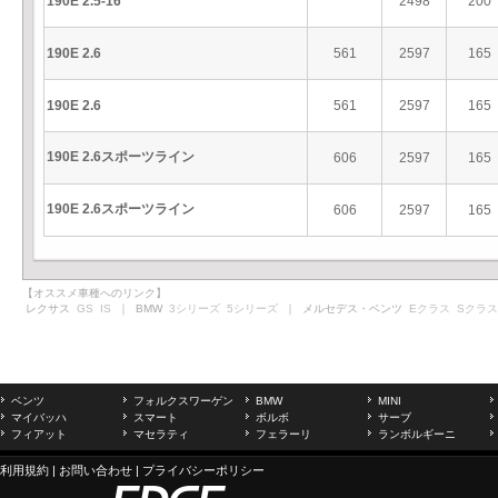
190E 2.5-16
2498
200
190E 2.6
561
2597
165
190E 2.6
561
2597
165
190E 2.6スポーツライン
606
2597
165
190E 2.6スポーツライン
606
2597
165
【オススメ車種へのリンク】
レクサス
GS
IS
｜ BMW
3シリーズ
5シリーズ
｜ メルセデス・ベンツ
Eクラス
Sクラス
ベンツ
フォルクスワーゲン
BMW
MINI
マイバッハ
スマート
ボルボ
サーブ
フィアット
マセラティ
フェラーリ
ランボルギーニ
利用規約
|
お問い合わせ
|
プライバシーポリシー