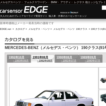
メルセデスベンツ
・
フォルクスワーゲン
・
BMW
・
アウディ
・
レクサス
他エッジなプレミ
大人のためのプレミアカーライフ実現サイト 輸入車・外車のカーセンサーエッジ
新車時価格はメーカー発表当時の価格です
EDGE.net
>
カタログ
>
メルセデス・ベンツ
>
メルセデス・ベンツ 190クラス
>
190クラス(9
MERCEDES-BENZ（メルセデス・ベンツ） 190クラス(91年
1992年10月
1991年08月
1990年08月
1989年09月
- 1993年09月
- 1992年09月
- 1991年07月
- 1990年07月