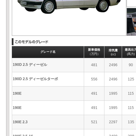
新車価格
最高出
排気量
グレード名
（万円）
(馬力)
(cc)
190D 2.5 ディーゼル
481
2496
90
190D 2.5 ディーゼルターボ
556
2496
125
190E
491
1995
115
190E
491
1995
115
190E 2.3
521
2297
135