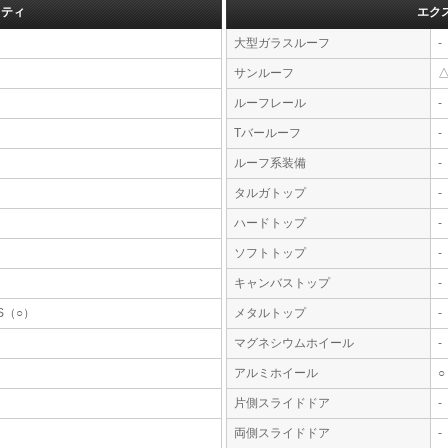
フティ
エク
大型ガラスルーフ
-
サンルーフ
ルーフレール
-
Tバールーフ
-
ルーフ系装備
-
タルガトップ
-
ハードトップ
-
ソフトトップ
-
キャンバストップ
-
S（○）
メタルトップ
-
マグネシウムホイール
-
アルミホイール
○
片側スライドドア
-
両側スライドドア
-