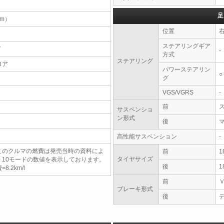
足
（m）
位置
ステアリングギア
T
-
方式
ステアリング
ロア
パワーステアリン
○
グ
VGS/VGRS
-
前
サスペンショ
ン形式
後
高性能サスペンション
-
このクルマの燃費は発売当時の資料によ
前
1
タイヤサイズ
、10モードの数値を表示しております。
後
1
=8.2km/l
前
ブレーキ形式
後