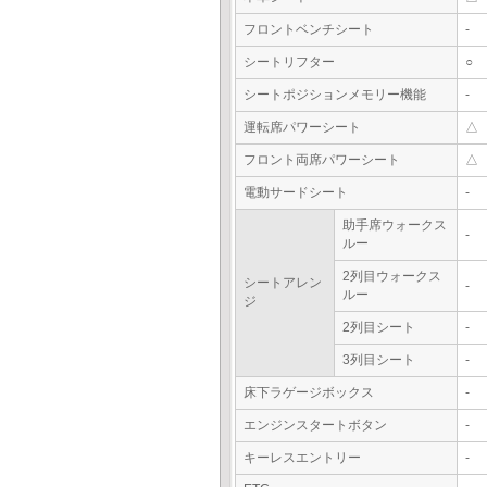
フロントベンチシート
-
シートリフター
○
シートポジションメモリー機能
-
運転席パワーシート
△
フロント両席パワーシート
△
電動サードシート
-
助手席ウォークス
-
ルー
2列目ウォークス
シートアレン
-
ルー
ジ
2列目シート
-
3列目シート
-
床下ラゲージボックス
-
エンジンスタートボタン
-
キーレスエントリー
-