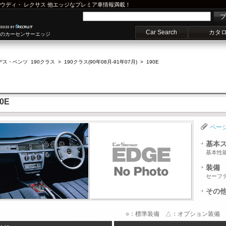
ウディ
・
レクサス
他エッジなプレミア車情報満載！
プ
Car Search
カタ
車のカーセンサーエッジ
デス・ベンツ 190クラス
>
190クラス(90年08月-91年07月)
>
190E
0E
ペー
基本
基本性
装備
セーフ
その
○：標準装備 △：オプション装備 