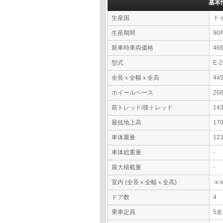
基本
生産国
ド
生産期間
90
新車時車両価格
4
型式
E-
全長ｘ全幅ｘ全高
44
ホイールベース
26
前トレッド/後トレッド
14
最低地上高
17
車体重量
12
車体総重量
-
最大積載量
-
室内 (全長ｘ全幅ｘ全高)
-x
ドア数
4
乗車定員
5名