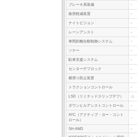
ブレーキ系装備
-
衝突軽減装置
-
ナイトビジョン
-
レーンアシスト
-
車間距離自動制御システム
-
ソナー
-
駐車支援システム
-
センターデフロック
-
横滑り防止装置
-
トラクションコントロール
-
LSD（リミテッドスリップデフ）
△
ダウンヒルアシストコントロール
-
AYC（アクティブ・ヨー・コント
-
ロール）
SH-4WD
-