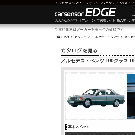
メルセデスベンツ
・
フォルクスワーゲン
・
BMW
・
ア
大人のためのプレミアカーライフ実現サイト 輸入車・外
新車時価格はメーカー発表当時の価格です
EDGE.net
>
カタログ
>
メルセデス・ベンツ
>
メルセ
メルセデス・ベンツ 190クラス 19
基本スペック