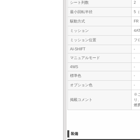
シート列数
2
最小回転半径
5
駆動方式
FR
ミッション
4A
ミッション位置
フ
AI-SHIFT
-
マニュアルモード
-
4WS
-
標準色
-
オプション色
-
※
掲載コメント
り
燃費
装備