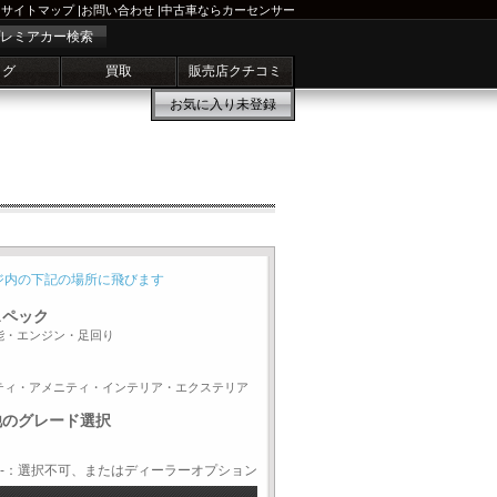
サイトマップ
|
お問い合わせ
|
中古車ならカーセンサー
レミアカー検索
ログ
買取
販売店クチコミ
お気に入り
未登録
ジ内の下記の場所に飛びます
スペック
能・エンジン・足回り
ティ・アメニティ・インテリア・エクステリア
他のグレード選択
-：選択不可、またはディーラーオプション