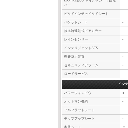
ISOFIX対応チャイルドシート固定
-
バー
ビルドインチャイルドシート
-
バケットシート
-
後退時連動式ドアミラー
-
レインセンサー
-
インテリジェントAFS
-
盗難防止装置
-
セキュリティアラーム
-
ロードサービス
-
イン
パワーウィンドウ
○
オットマン機構
-
フルフラットシート
-
チップアップシート
-
本革シート
△