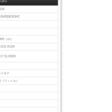
ンジン
026
列4気筒SOHC
995（cc）
 (115) /5100
 (17.5) /3500
ハイオク
55（リットル）