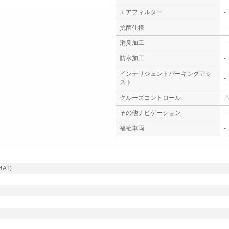
エアフィルター
-
抗菌仕様
-
消臭加工
-
防水加工
-
インテリジェントパーキングアシ
-
スト
クルーズコントロール
その他ナビゲーション
-
福祉車両
-
AT)