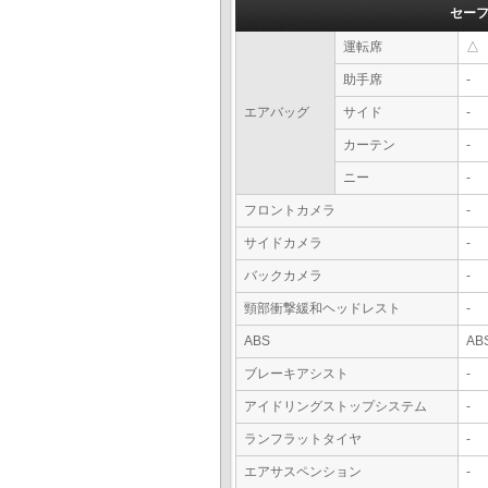
セー
運転席
△
助手席
-
エアバッグ
サイド
-
カーテン
-
ニー
-
フロントカメラ
-
サイドカメラ
-
バックカメラ
-
頸部衝撃緩和ヘッドレスト
-
ABS
AB
ブレーキアシスト
-
アイドリングストップシステム
-
ランフラットタイヤ
-
エアサスペンション
-