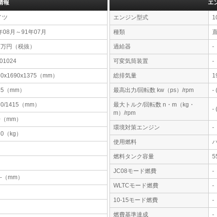
情報
エ
イツ
エンジン型式
1
年08月～91年07月
種類
直
66万円（税抜）
過給器
-
201024
可変気筒装置
-
50x1690x1375（mm）
総排気量
1
65（mm）
最高出力/回転数 kw（ps）/rpm
-
30/1415（mm）
最大トルク/回転数 n・m（kg・
-
m）/rpm
0（mm）
環境対策エンジン
-
30（kg）
使用燃料
燃料タンク容量
JC08モード燃費
-
-x-（mm）
WLTCモード燃費
-
10-15モード燃費
-
燃費基準達成
-