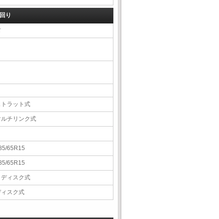
回り
右
ストラット式
マルチリンク式
85/65R15
85/65R15
Ｖディスク式
ディスク式