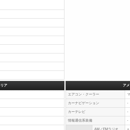
テリア
アメ
エアコン・クーラー
カーナビゲーション
-
カーテレビ
-
情報通信系装備
-
AM／FMラジオ
○