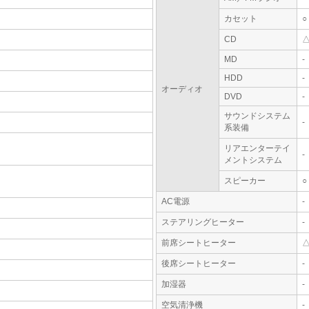
カセット
○
CD
MD
-
HDD
-
オーディオ
DVD
-
サウンドシステム
-
系装備
リアエンターテイ
-
メントシステム
スピーカー
○
AC電源
-
ステアリングヒーター
-
前席シートヒーター
後席シートヒーター
-
加湿器
-
空気清浄機
-