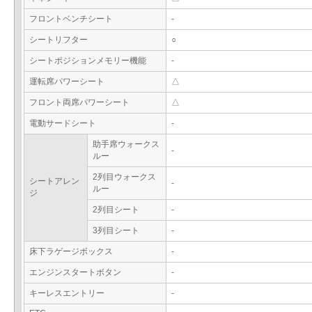
フロントベンチシート
-
シートリフター
○
シートポジションメモリー機能
-
運転席パワーシート
△
フロント両席パワーシート
△
電動サードシート
-
助手席ウォークス
-
ルー
2列目ウォークス
シートアレン
-
ルー
ジ
2列目シート
-
3列目シート
-
床下ラゲージボックス
-
エンジンスタートボタン
-
キーレスエントリー
-