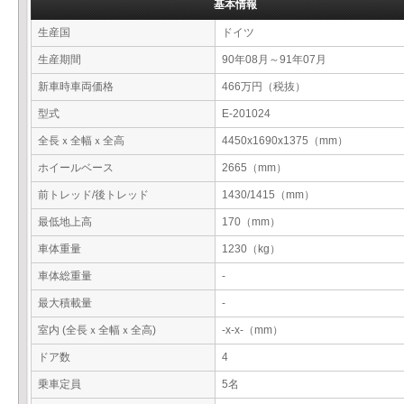
基本情報
生産国
ドイツ
生産期間
90年08月～91年07月
新車時車両価格
466万円（税抜）
型式
E-201024
全長ｘ全幅ｘ全高
4450x1690x1375（mm）
ホイールベース
2665（mm）
前トレッド/後トレッド
1430/1415（mm）
最低地上高
170（mm）
車体重量
1230（kg）
車体総重量
-
最大積載量
-
室内 (全長ｘ全幅ｘ全高)
-x-x-（mm）
ドア数
4
乗車定員
5名