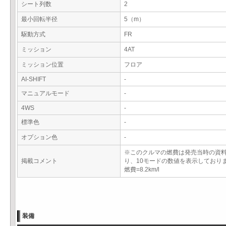
シート列数
2
最小回転半径
5（m）
駆動方式
FR
ミッション
4AT
ミッション位置
フロア
AI-SHIFT
-
マニュアルモード
-
4WS
-
標準色
-
オプション色
-
※このクルマの燃費は発売当時の資
掲載コメント
り、10モードの数値を表示しており
燃費=8.2km/l
装備