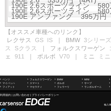
190E 2.6 535万円 (4AT)
190E 2.6スポーツライン 580
190E 2.6スポーツライン 580
190E アンファング 395万円 (
【オススメ車種へのリンク】
レクサス
GS
IS
｜ BMW
3シリー
ス
Sクラス
｜ フォルクスワーゲン
ェ
911
｜ ボルボ
V70
｜ ミニ
ミニ
ベンツ
フォルクスワーゲン
BMW
MINI
マイバッハ
スマート
ボルボ
サーブ
フィアット
マセラティ
フェラーリ
ランボルギーニ
利用規約
|
お問い合わせ
|
プライバシーポリシー
輸入