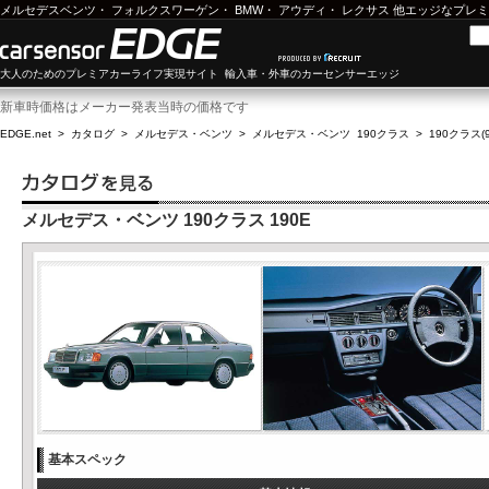
メルセデスベンツ
・
フォルクスワーゲン
・
BMW
・
アウディ
・
レクサス
他エッジなプレミ
大人のためのプレミアカーライフ実現サイト 輸入車・外車のカーセンサーエッジ
新車時価格はメーカー発表当時の価格です
EDGE.net
>
カタログ
>
メルセデス・ベンツ
>
メルセデス・ベンツ 190クラス
>
190クラス(
メルセデス・ベンツ 190クラス 190E
基本スペック