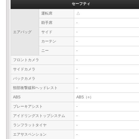
セーフティ
運転席
△
助手席
-
エアバッグ
サイド
-
カーテン
-
ニー
-
フロントカメラ
-
サイドカメラ
-
バックカメラ
-
頸部衝撃緩和ヘッドレスト
-
ABS
ABS（○）
ブレーキアシスト
-
アイドリングストップシステム
-
ランフラットタイヤ
-
エアサスペンション
-