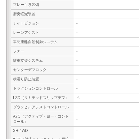
ブレーキ系装備
-
衝突軽減装置
-
ナイトビジョン
-
レーンアシスト
-
車間距離自動制御システム
-
ソナー
-
駐車支援システム
-
センターデフロック
-
横滑り防止装置
-
トラクションコントロール
-
LSD（リミテッドスリップデフ）
△
ダウンヒルアシストコントロール
-
AYC（アクティブ・ヨー・コント
-
ロール）
SH-4WD
-