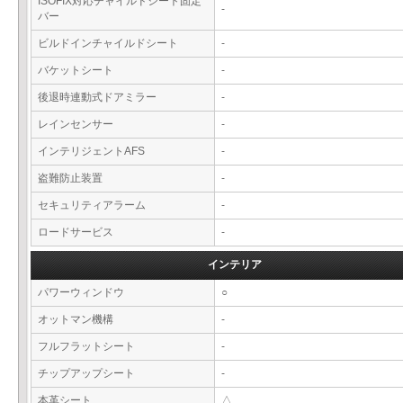
ISOFIX対応チャイルドシート固定
-
バー
ビルドインチャイルドシート
-
バケットシート
-
後退時連動式ドアミラー
-
レインセンサー
-
インテリジェントAFS
-
盗難防止装置
-
セキュリティアラーム
-
ロードサービス
-
インテリア
パワーウィンドウ
○
オットマン機構
-
フルフラットシート
-
チップアップシート
-
本革シート
△