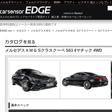
メルセデスベンツ
・
フォルクスワーゲン
・
BMW
・
アウディ
・
レクサス
他エッジなプレミ
大人のためのプレミアカーライフ実現サイト 輸入車・外車のカーセンサーエッジ
新車時価格はメーカー発表当時の価格です
EDGE.net
>
カタログ
>
メルセデスＡＭＧ
>
メルセデスＡＭＧ Sクラスクーペ
>
Sクラスクーペ
メルセデスＡＭＧ Sクラスクーペ S63 4マチック 4WD
基本スペック