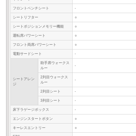
フロントベンチシート
-
シートリフター
○
シートポジションメモリー機能
○
運転席パワーシート
○
フロント両席パワーシート
○
電動サードシート
-
助手席ウォークス
-
ルー
2列目ウォークス
シートアレン
-
ルー
ジ
2列目シート
-
3列目シート
-
床下ラゲージボックス
-
エンジンスタートボタン
○
キーレスエントリー
○