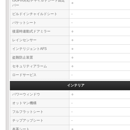
ISOFIX対応チャイルドシート固定
○
バー
ビルドインチャイルドシート
-
バケットシート
-
後退時連動式ドアミラー
○
レインセンサー
○
インテリジェントAFS
○
盗難防止装置
○
セキュリティアラーム
○
ロードサービス
-
インテリア
パワーウィンドウ
○
オットマン機構
-
フルフラットシート
-
チップアップシート
-
本革シート
○