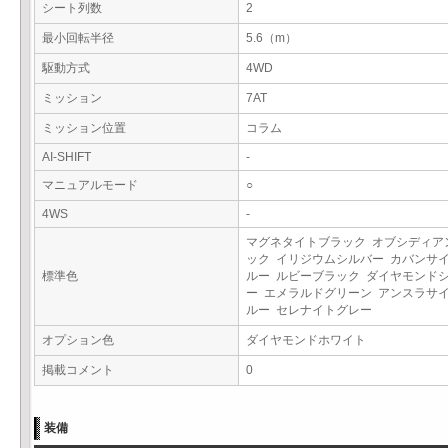
シート列数
2
最小回転半径
5.6（m）
駆動方式
4WD
ミッション
7AT
ミッション位置
コラム
AI-SHIFT
-
マニュアルモード
○
4WS
-
マグネタイトブラック オブシディア
ック イリジウムシルバー カバンサ
標準色
ルー ルビーブラック ダイヤモンド
ー エメラルドグリーン アンスラサ
ルー セレナイトグレー
オプション色
ダイヤモンドホワイト
掲載コメント
0
装備