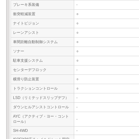
ブレーキ系装備
-
衝突軽減装置
○
ナイトビジョン
○
レーンアシスト
○
車間距離自動制御システム
○
ソナー
○
駐車支援システム
○
センターデフロック
-
横滑り防止装置
○
トラクションコントロール
○
LSD（リミテッドスリップデフ）
-
ダウンヒルアシストコントロール
-
AYC（アクティブ・ヨー・コント
-
ロール）
SH-4WD
-