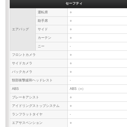
セーフティ
運転席
○
助手席
○
エアバッグ
サイド
○
カーテン
○
ニー
-
フロントカメラ
○
サイドカメラ
○
バックカメラ
○
頸部衝撃緩和ヘッドレスト
-
ABS
ABS（○）
ブレーキアシスト
○
アイドリングストップシステム
○
ランフラットタイヤ
-
エアサスペンション
○