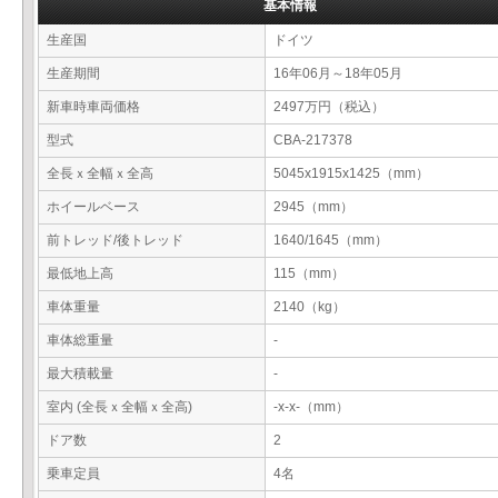
基本情報
生産国
ドイツ
生産期間
16年06月～18年05月
新車時車両価格
2497万円（税込）
型式
CBA-217378
全長ｘ全幅ｘ全高
5045x1915x1425（mm）
ホイールベース
2945（mm）
前トレッド/後トレッド
1640/1645（mm）
最低地上高
115（mm）
車体重量
2140（kg）
車体総重量
-
最大積載量
-
室内 (全長ｘ全幅ｘ全高)
-x-x-（mm）
ドア数
2
乗車定員
4名