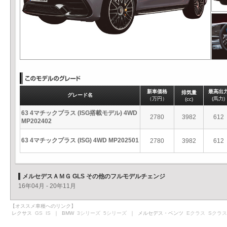
新車価格
最高出
排気量
グレード名
（万円）
(馬力)
(cc)
63 4マチックプラス (ISG搭載モデル) 4WD
2780
3982
612
MP202402
63 4マチックプラス (ISG) 4WD MP202501
2780
3982
612
メルセデスＡＭＧ GLS その他のフルモデルチェンジ
16年04月 - 20年11月
【オススメ車種へのリンク】
レクサス
GS
IS
｜ BMW
3シリーズ
5シリーズ
｜ メルセデス・ベンツ
Eクラス
Sクラス