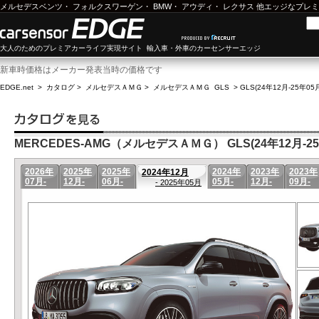
メルセデスベンツ
・
フォルクスワーゲン
・
BMW
・
アウディ
・
レクサス
他エッジなプレミ
大人のためのプレミアカーライフ実現サイト 輸入車・外車のカーセンサーエッジ
新車時価格はメーカー発表当時の価格です
EDGE.net
>
カタログ
>
メルセデスＡＭＧ
>
メルセデスＡＭＧ GLS
>
GLS(24年12月-25年05
MERCEDES-AMG（メルセデスＡＭＧ） GLS(24年12月-25
2026年
2025年
2025年
2024年
2023年
2023年
2024年12月
07月-
12月-
06月-
05月-
12月-
09月-
- 2025年05月