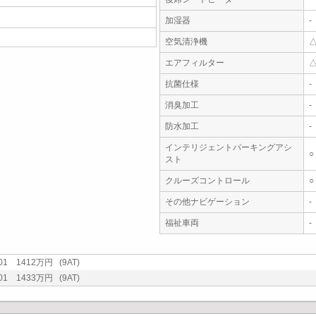
加湿器
-
空気清浄機
エアフィルター
抗菌仕様
-
消臭加工
-
防水加工
-
インテリジェントパーキングアシ
○
スト
クルーズコントロール
○
その他ナビゲーション
-
福祉車両
-
01 1412万円 (9AT)
01 1433万円 (9AT)