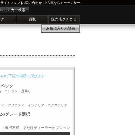
サイトマップ
|
お問い合わせ
|
中古車ならカーセンサー
レミアカー検索
ログ
買取
販売店クチコミ
お気に入り
未登録
ジ内の下記の場所に飛びます
スペック
能・エンジン・足回り
ティ・アメニティ・インテリア・エクステリア
他のグレード選択
-：選択不可、またはディーラーオプション