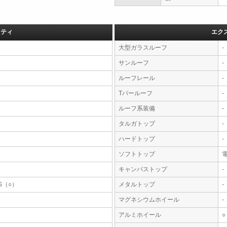
フティ
エク
大型ガラスルーフ
-
サンルーフ
-
ルーフレール
-
Tバールーフ
-
ルーフ系装備
-
タルガトップ
-
ハードトップ
-
ソフトトップ
キャンバストップ
-
S（○）
メタルトップ
-
マグネシウムホイール
-
アルミホイール
○