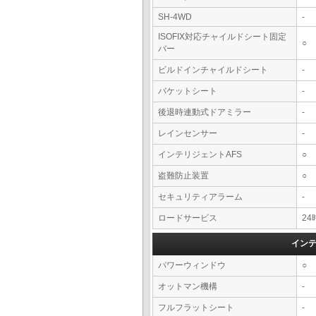
SH-4WD
-
ISOFIX対応チャイルドシート固定
○
バー
ビルドインチャイルドシート
-
バケットシート
-
後退時連動式ドアミラー
-
レインセンサー
-
インテリジェントAFS
○
盗難防止装置
○
セキュリティアラーム
-
ロードサービス
2
イン
パワーウィンドウ
○
オットマン機構
-
フルフラットシート
-