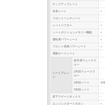
チップアップシート
-
本革シート
○
フロントベンチシート
-
シートリフター
○
シートポジションメモリー機能
○
運転席パワーシート
○
フロント両席パワーシート
○
電動サードシート
-
助手席ウォークス
-
ルー
2列目ウォークス
シートアレン
-
ルー
ジ
2列目シート
分
3列目シート
-
床下ラゲージボックス
-
エンジンスタートボタン
○