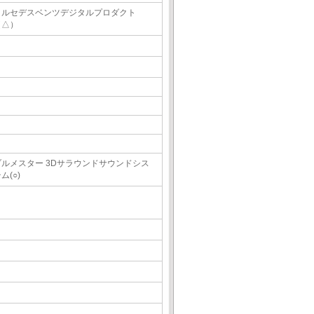
メルセデスベンツデジタルプロダクト
（△）
ブルメスター 3Dサラウンドサウンドシス
ム(○)