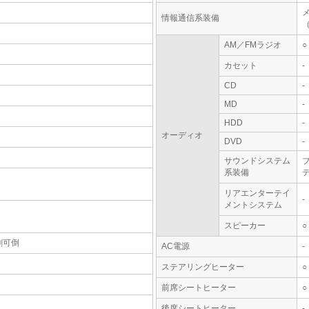
情報通信系装備
AM／FMラジオ
○
カセット
-
CD
-
MD
-
HDD
-
オーディオ
DVD
-
サウンドシステム
系装備
テ
リアエンターテイ
-
メントシステム
スピーカー
○
割可倒
AC電源
-
ステアリングヒーター
○
前席シートヒーター
○
後席シートヒーター
-