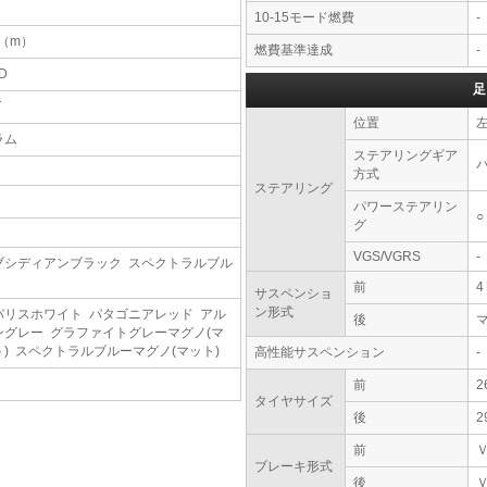
10-15モード燃費
-
9（m）
燃費基準達成
-
D
足
T
位置
ラム
ステアリングギア
方式
ステアリング
パワーステアリン
○
グ
VGS/VGRS
-
ブシディアンブラック スペクトラルブル
前
サスペンショ
ン形式
パリスホワイト パタゴニアレッド アル
後
ングレー グラファイトグレーマグノ(マ
ト) スペクトラルブルーマグノ(マット)
高性能サスペンション
-
前
2
タイヤサイズ
後
2
前
ブレーキ形式
後