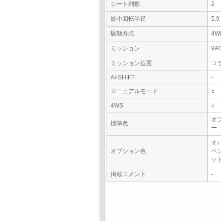
シート列数
2
最小回転半径
5.
駆動方式
4W
ミッション
9A
ミッション位置
コ
AI-SHIFT
-
マニュアルモード
○
4WS
○
オ
標準色
ー
オ
オプション色
ペ
ッ
掲載コメント
-