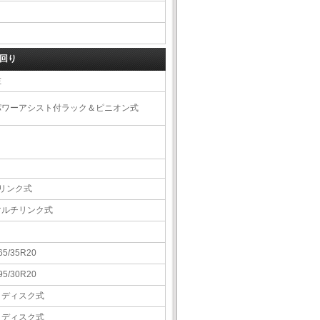
回り
左
パワーアシスト付ラック＆ピニオン式
4リンク式
マルチリンク式
65/35R20
95/30R20
Ｖディスク式
Ｖディスク式