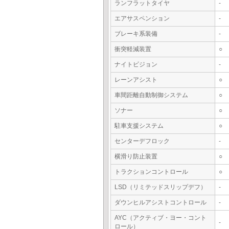
ランフラットタイヤ
-
エアサスペンション
-
ブレーキ系装備
-
衝突軽減装置
○
ナイトビジョン
-
レーンアシスト
○
車間距離自動制御システム
○
ソナー
○
駐車支援システム
○
センターデフロック
-
横滑り防止装置
○
トラクションコントロール
○
LSD（リミテッドスリップデフ）
-
ダウンヒルアシストコントロール
-
AYC（アクティブ・ヨー・コント
-
ロール）