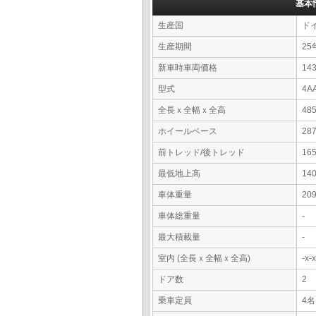
基本
生産国
ド
生産期間
25
新車時車両価格
14
型式
4A
全長ｘ全幅ｘ全高
48
ホイールベース
28
前トレッド/後トレッド
16
最低地上高
14
車体重量
20
車体総重量
-
最大積載量
-
室内 (全長ｘ全幅ｘ全高)
-x
ドア数
2
乗車定員
4名