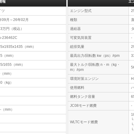
情報
エ
イツ
エンジン型式
2
年09月～26年02月
種類
33万円（税込）
過給器
A-236462C
可変気筒装置
-
55x1935x1435（mm）
総排気量
2
75（mm）
最高出力/回転数 kw（ps）/rpm
3
55/1655（mm）
最大トルク/回転数 n・m（kg・
5
m）/rpm
0（mm）
環境対策エンジン
90（kg）
使用燃料
燃料タンク容量
JC08モード燃費
-
-x-（mm）
1
└
WLTCモード燃費
└
└