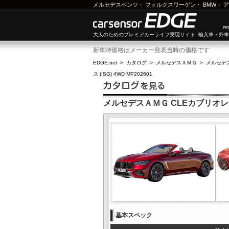
メルセデスベンツ
・
フォルクスワーゲン
・
BMW
・
ア
大人のためのプレミアカーライフ実現サイト 輸入車・外
新車時価格はメーカー発表当時の価格です
EDGE.net
>
カタログ
>
メルセデスＡＭＧ
>
メルセデ
ス (ISG) 4WD MP202601
メルセデスＡＭＧ CLEカブリオレ 53 
基本スペック