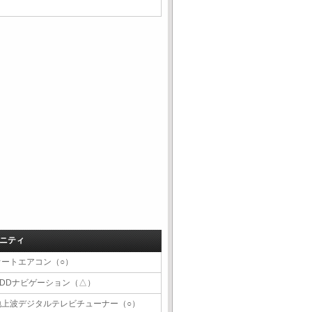
ニティ
オートエアコン（○）
HDDナビゲーション（△）
地上波デジタルテレビチューナー（○）