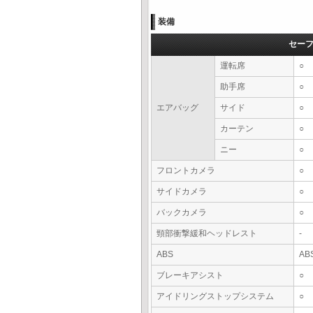
装備
セー
運転席
○
助手席
○
エアバッグ
サイド
○
カーテン
○
ニー
○
フロントカメラ
○
サイドカメラ
○
バックカメラ
○
頸部衝撃緩和ヘッドレスト
-
ABS
AB
ブレーキアシスト
○
アイドリングストップシステム
○