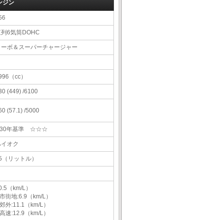
ンジン
56
直列6気筒DOHC
ターボ＆スーパーチャージャー
996（cc）
30 (449) /6100
60 (57.1) /5000
H30年基準 ☆☆☆
ハイオク
65（リットル）
0.5（km/L）
市街地:6.9（km/L）
郊外:11.1（km/L）
高速:12.9（km/L）