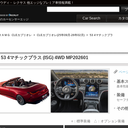
ウディ
・
レクサス
他エッジなプレミア車情報満載！
プ
Car Search
カタ
車のカーセンサーエッジ
スＡＭＧ CLEカブリオレ
>
CLEカブリオレ(25年09月-26年02月)
>
53 4マチックプラ
4マチックプラス (ISG) 4WD MP202601
ペー
基本
基本性
装備
セーフ
その
○：標準装備 △：オプション装備 