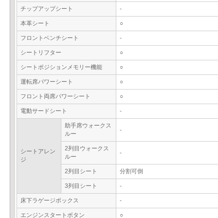
チップアップシート
-
本革シート
○
フロントベンチシート
-
シートリフター
○
シートポジションメモリー機能
○
運転席パワーシート
○
フロント両席パワーシート
○
電動サードシート
-
助手席ウォークス
-
ルー
2列目ウォークス
シートアレン
-
ルー
ジ
2列目シート
分割可倒
3列目シート
-
床下ラゲージボックス
-
エンジンスタートボタン
○