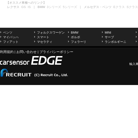
【オススメ車種へのリンク】
レクサス
GS
IS
｜ BMW
3シリーズ
5シリーズ
｜ メルセデス・ベンツ
Eクラス
Sクラス
ベンツ
フォルクスワーゲン
BMW
MINI
マイバッハ
スマート
ボルボ
サーブ
フィアット
マセラティ
フェラーリ
ランボルギーニ
利用規約
|
お問い合わせ
|
プライバシーポリシー
輸入