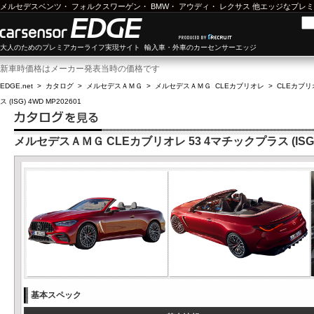
メルセデスベンツ
・
フォルクスワーゲン
・
BMW
・
アウディ
・
レクサス
他エッジなプレミ
大人のためのプレミアカーライフ実現サイト 輸入車・外車のカーセンサーエッジ
新車時価格はメーカー発表当時の価格です
EDGE.net
>
カタログ
>
メルセデスＡＭＧ
>
メルセデスＡＭＧ CLEカブリオレ
>
CLEカブリオ
ス (ISG) 4WD MP202601
メルセデスＡＭＧ CLEカブリオレ 53 4マチックプラス (ISG) 4
基本スペック