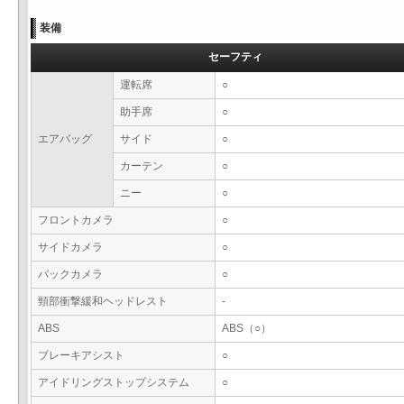
装備
セーフティ
運転席
○
助手席
○
エアバッグ
サイド
○
カーテン
○
ニー
○
フロントカメラ
○
サイドカメラ
○
バックカメラ
○
頸部衝撃緩和ヘッドレスト
-
ABS
ABS（○）
ブレーキアシスト
○
アイドリングストップシステム
○