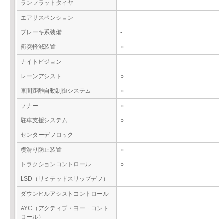
ランフラットタイヤ
-
エアサスペンション
-
ブレーキ系装備
-
衝突軽減装置
○
ナイトビジョン
-
レーンアシスト
○
車間距離自動制御システム
○
ソナー
○
駐車支援システム
○
センターデフロック
-
横滑り防止装置
○
トラクションコントロール
○
LSD（リミテッドスリップデフ）
-
ダウンヒルアシストコントロール
-
AYC（アクティブ・ヨー・コント
-
ロール）