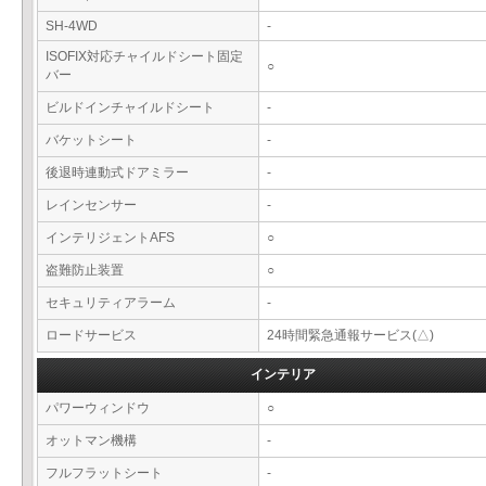
SH-4WD
-
ISOFIX対応チャイルドシート固定
○
バー
ビルドインチャイルドシート
-
バケットシート
-
後退時連動式ドアミラー
-
レインセンサー
-
インテリジェントAFS
○
盗難防止装置
○
セキュリティアラーム
-
ロードサービス
24時間緊急通報サービス(△)
インテリア
パワーウィンドウ
○
オットマン機構
-
フルフラットシート
-