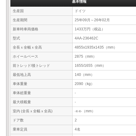
基本情報
生産国
ドイツ
生産期間
25年09月～26年02月
新車時車両価格
1433万円（税込）
型式
4AA-236462C
全長ｘ全幅ｘ全高
4855x1935x1435（mm）
ホイールベース
2875（mm）
前トレッド/後トレッド
1655/1655（mm）
最低地上高
140（mm）
車体重量
2090（kg）
車体総重量
-
最大積載量
-
室内 (全長ｘ全幅ｘ全高)
-x-x-（mm）
ドア数
2
乗車定員
4名