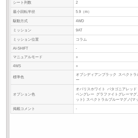
シート列数
2
最小回転半径
5.9（m）
駆動方式
4WD
ミッション
9AT
ミッション位置
コラム
AI-SHIFT
-
マニュアルモード
○
4WS
○
オブシディアンブラック スペクトラ
標準色
ー
オパリスホワイト パタゴニアレッド
オプション色
ペングレー グラファイトグレーマグ
ット) スペクトラルブルーマグノ(マ
掲載コメント
-