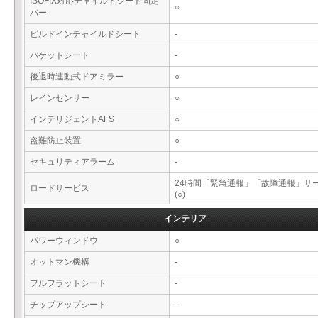
ISOFIX対応チャイルドシート固定
○
バー
ビルドインチャイルドシート
-
バケットシート
-
後退時連動式ドアミラー
○
レインセンサー
○
インテリジェントAFS
○
盗難防止装置
○
セキュリティアラーム
-
24時間「緊急通報」「故障通報」サ
ロードサービス
(○)
インテリア
パワーウィンドウ
○
オットマン機構
-
フルフラットシート
-
チップアップシート
-