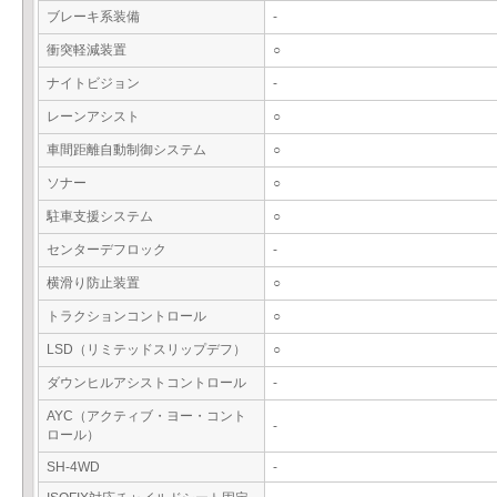
ブレーキ系装備
-
衝突軽減装置
○
ナイトビジョン
-
レーンアシスト
○
車間距離自動制御システム
○
ソナー
○
駐車支援システム
○
センターデフロック
-
横滑り防止装置
○
トラクションコントロール
○
LSD（リミテッドスリップデフ）
○
ダウンヒルアシストコントロール
-
AYC（アクティブ・ヨー・コント
-
ロール）
SH-4WD
-