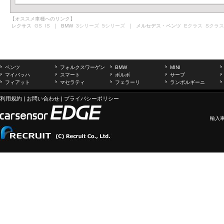
【オススメ車種へのリンク】
レクサス
GS
IS
｜ BMW
3シリーズ
5シリーズ
｜ メルセデス・ベンツ
Eクラス
Sクラス
ベンツ
フォルクスワーゲン
BMW
MINI
マイバッハ
スマート
ボルボ
サーブ
フィアット
マセラティ
フェラーリ
ランボルギーニ
利用規約
|
お問い合わせ
|
プライバシーポリシー
輸入