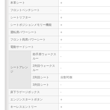
本革シート
○
フロントベンチシート
-
シートリフター
○
シートポジションメモリー機能
○
運転席パワーシート
○
フロント両席パワーシート
○
電動サードシート
-
助手席ウォークス
-
ルー
2列目ウォークス
シートアレン
-
ルー
ジ
2列目シート
分割可倒
3列目シート
-
床下ラゲージボックス
-
エンジンスタートボタン
○
キーレスエントリー
○