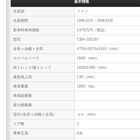
基本情報
生産国
ドイツ
生産期間
19年10月～20年03月
新車時車両価格
1479万円（税込）
型式
CBA-205387
全長ｘ全幅ｘ全高
4750x1875x1410（mm）
ホイールベース
2840（mm）
前トレッド/後トレッド
1635/1590（mm）
最低地上高
130（mm）
車体重量
1850（kg）
車体総重量
-
最大積載量
-
室内 (全長ｘ全幅ｘ全高)
-x-x-（mm）
ドア数
2
乗車定員
4名