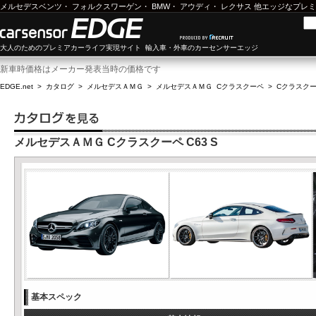
メルセデスベンツ
・
フォルクスワーゲン
・
BMW
・
アウディ
・
レクサス
他エッジなプレミ
大人のためのプレミアカーライフ実現サイト 輸入車・外車のカーセンサーエッジ
新車時価格はメーカー発表当時の価格です
EDGE.net
>
カタログ
>
メルセデスＡＭＧ
>
メルセデスＡＭＧ Cクラスクーペ
>
Cクラスクーペ
メルセデスＡＭＧ Cクラスクーペ C63 S
基本スペック