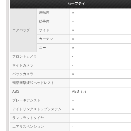
セーフティ
運転席
○
助手席
○
エアバッグ
サイド
○
カーテン
○
ニー
○
フロントカメラ
-
サイドカメラ
-
バックカメラ
○
頸部衝撃緩和ヘッドレスト
-
ABS
ABS（○）
ブレーキアシスト
○
アイドリングストップシステム
○
ランフラットタイヤ
-
エアサスペンション
-