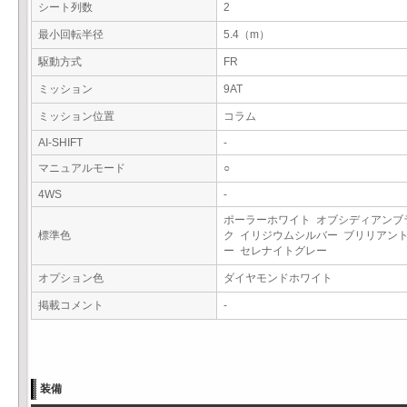
シート列数
2
最小回転半径
5.4（m）
駆動方式
FR
ミッション
9AT
ミッション位置
コラム
AI-SHIFT
-
マニュアルモード
○
4WS
-
ポーラーホワイト オブシディアンブ
標準色
ク イリジウムシルバー ブリリアン
ー セレナイトグレー
オプション色
ダイヤモンドホワイト
掲載コメント
-
装備