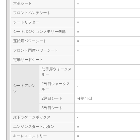
本革シート
○
フロントベンチシート
-
シートリフター
○
シートポジションメモリー機能
○
運転席パワーシート
○
フロント両席パワーシート
○
電動サードシート
-
助手席ウォークス
-
ルー
2列目ウォークス
シートアレン
-
ルー
ジ
2列目シート
分割可倒
3列目シート
-
床下ラゲージボックス
-
エンジンスタートボタン
○
キーレスエントリー
○