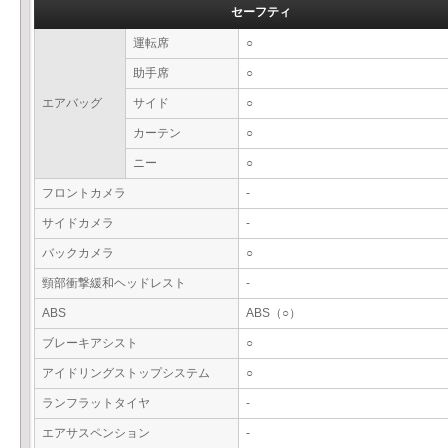
セーフティ
運転席
○
助手席
○
エアバッグ
サイド
○
カーテン
○
ニー
○
フロントカメラ
-
サイドカメラ
-
バックカメラ
○
頸部衝撃緩和ヘッドレスト
-
ABS
ABS（○）
ブレーキアシスト
○
アイドリングストップシステム
○
ランフラットタイヤ
-
エアサスペンション
-