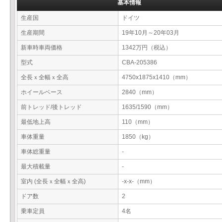
基本情報
生産国
ドイツ
生産期間
19年10月～20年03月
新車時車両価格
1342万円（税込）
型式
CBA-205386
全長ｘ全幅ｘ全高
4750x1875x1410（mm）
ホイールベース
2840（mm）
前トレッド/後トレッド
1635/1590（mm）
最低地上高
110（mm）
車体重量
1850（kg）
車体総重量
-
最大積載量
-
室内 (全長ｘ全幅ｘ全高)
-x-x-（mm）
ドア数
2
乗車定員
4名