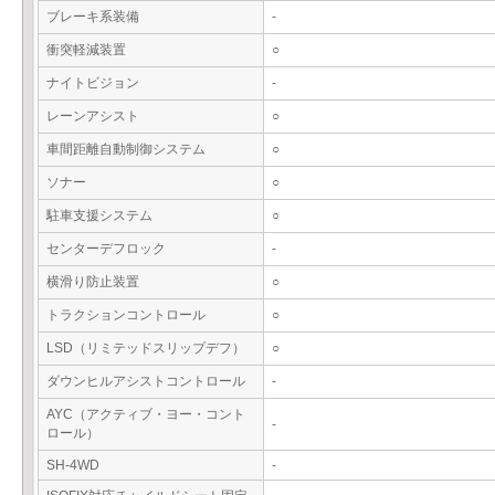
ブレーキ系装備
-
衝突軽減装置
○
ナイトビジョン
-
レーンアシスト
○
車間距離自動制御システム
○
ソナー
○
駐車支援システム
○
センターデフロック
-
横滑り防止装置
○
トラクションコントロール
○
LSD（リミテッドスリップデフ）
○
ダウンヒルアシストコントロール
-
AYC（アクティブ・ヨー・コント
-
ロール）
SH-4WD
-