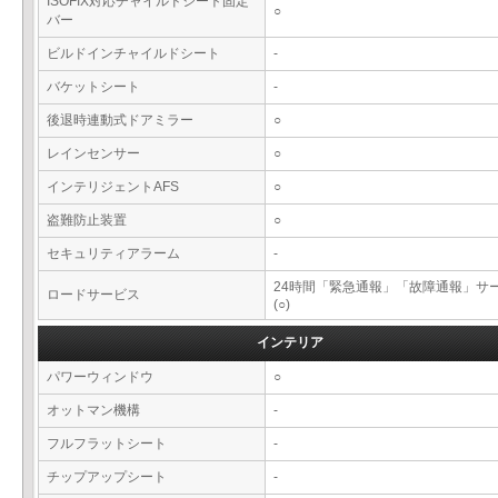
ISOFIX対応チャイルドシート固定
○
バー
ビルドインチャイルドシート
-
バケットシート
-
後退時連動式ドアミラー
○
レインセンサー
○
インテリジェントAFS
○
盗難防止装置
○
セキュリティアラーム
-
24時間「緊急通報」「故障通報」サ
ロードサービス
(○)
インテリア
パワーウィンドウ
○
オットマン機構
-
フルフラットシート
-
チップアップシート
-