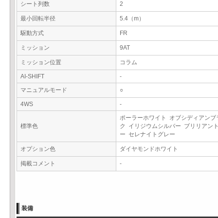
シート列数
2
最小回転半径
5.4（m）
駆動方式
FR
ミッション
9AT
ミッション位置
コラム
AI-SHIFT
-
マニュアルモード
○
4WS
-
ポーラーホワイト オブシディアンブ
標準色
ク イリジウムシルバー ブリリアン
ー セレナイトグレー
オプション色
ダイヤモンドホワイト
掲載コメント
-
装備