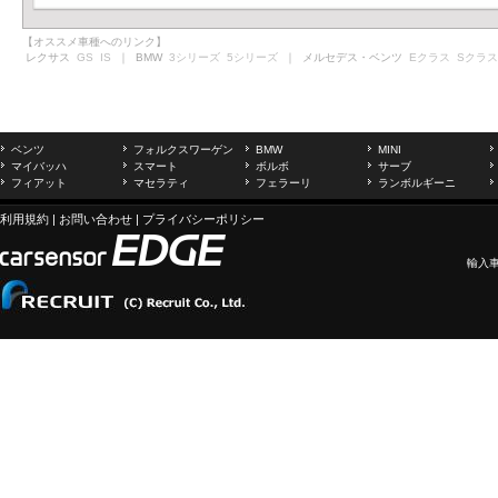
【オススメ車種へのリンク】
レクサス
GS
IS
｜ BMW
3シリーズ
5シリーズ
｜ メルセデス・ベンツ
Eクラス
Sクラス
ベンツ
フォルクスワーゲン
BMW
MINI
マイバッハ
スマート
ボルボ
サーブ
フィアット
マセラティ
フェラーリ
ランボルギーニ
利用規約
|
お問い合わせ
|
プライバシーポリシー
輸入