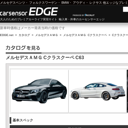
メルセデスベンツ
・
フォルクスワーゲン
・
BMW
・
アウディ
・
レクサス
他エッジなプレミ
大人のためのプレミアカーライフ実現サイト 輸入車・外車のカーセンサーエッジ
新車時価格はメーカー発表当時の価格です
EDGE.net
>
カタログ
>
メルセデスＡＭＧ
>
メルセデスＡＭＧ Cクラスクーペ
>
Cクラスクーペ
メルセデスＡＭＧ Cクラスクーペ C63
基本スペック