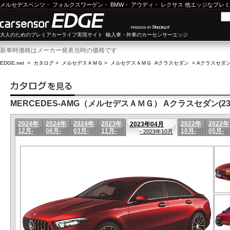
メルセデスベンツ
・
フォルクスワーゲン
・
BMW
・
アウディ
・
レクサス
他エッジなプレミ
大人のためのプレミアカーライフ実現サイト 輸入車・外車のカーセンサーエッジ
新車時価格はメーカー発表当時の価格です
EDGE.net
>
カタログ
>
メルセデスＡＭＧ
>
メルセデスＡＭＧ Aクラスセダン
>
Aクラスセダン(
MERCEDES-AMG（メルセデスＡＭＧ） Aクラスセダン(23年
2024年
2024年
2024年
2023年
2022年
2022年
2023年04月
12月-
06月-
03月-
11月-
10月-
05月-
- 2023年10月