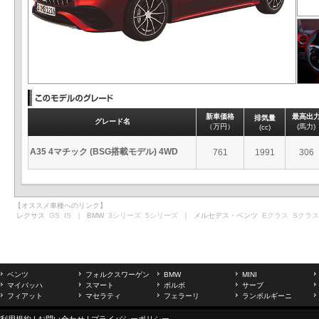
新車価格
最高出
排気量
グレード名
（万円）
(馬力)
(cc)
A35 4マチック (BSG搭載モデル) 4WD
761
1991
306
【オススメ車種へのリンク】
レクサス
GS
IS
｜ BMW
3シリーズ
5シリーズ
｜ メルセデス・ベンツ
Eクラス
Sクラス
ベンツ
フォルクスワーゲン
BMW
MINI
マイバッハ
スマート
ボルボ
サーブ
フィアット
マセラティ
フェラーリ
ランボルギーニ