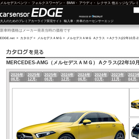
メルセデスベンツ
・
フォルクスワーゲン
・
BMW
・
アウディ
・
レクサス
他エッジなプレミ
大人のためのプレミアカーライフ実現サイト 輸入車・外車のカーセンサーエッジ
新車時価格はメーカー発表当時の価格です
EDGE.net
>
カタログ
>
メルセデスＡＭＧ
>
メルセデスＡＭＧ Aクラス
>
Aクラス(22年10月-2
MERCEDES-AMG（メルセデスＡＭＧ） Aクラス(22年10月-
2026年
2025年
2025年
2024年
2024年
2024年
2023年
2023
06月-
12月-
06月-
12月-
06月-
03月-
11月-
04月-