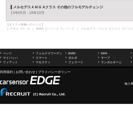
メルセデスＡＭＧ Aクラス その他のフルモデルチェンジ
15年05月 - 18年10月
【オススメ車種へのリンク】
レクサス
GS
IS
｜ BMW
3シリーズ
5シリーズ
｜ メルセデス・ベンツ
Eクラス
Sクラス
ベンツ
フォルクスワーゲン
BMW
MINI
マイバッハ
スマート
ボルボ
サーブ
フィアット
マセラティ
フェラーリ
ランボルギーニ
利用規約
|
お問い合わせ
|
プライバシーポリシー
輸入