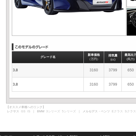
新車価格
最高出
排気量
グレード名
（万円）
(馬力)
(cc)
3.8
3160
3799
650
3.8
3160
3799
650
【オススメ車種へのリンク】
レクサス
GS
IS
｜ BMW
3シリーズ
5シリーズ
｜ メルセデス・ベンツ
Eクラス
Sクラス