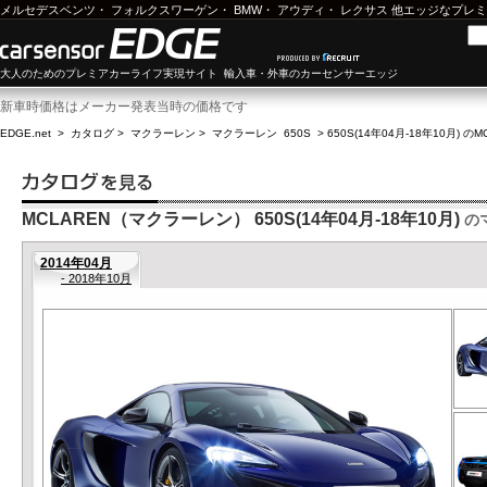
メルセデスベンツ
・
フォルクスワーゲン
・
BMW
・
アウディ
・
レクサス
他エッジなプレミ
大人のためのプレミアカーライフ実現サイト 輸入車・外車のカーセンサーエッジ
新車時価格はメーカー発表当時の価格です
EDGE.net
>
カタログ
>
マクラーレン
>
マクラーレン 650S
>
650S(14年04月-18年10月) の
MCLAREN（マクラーレン） 650S(14年04月-18年10月)
の
2014年04月
- 2018年10月