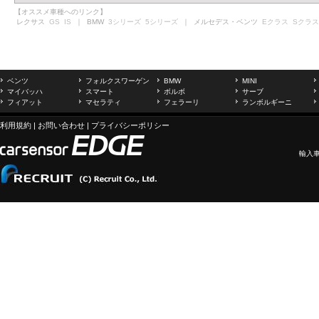
【オススメ車種へのリンク】
レクサス
GS
IS
｜ BMW
3シリーズ
5シリーズ
｜ メルセデス・ベンツ
Eクラス
Sクラス
ベンツ
フォルクスワーゲン
BMW
MINI
マイバッハ
スマート
ボルボ
サーブ
フィアット
マセラティ
フェラーリ
ランボルギーニ
利用規約
|
お問い合わせ
|
プライバシーポリシー
輸入