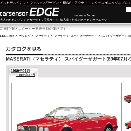
メルセデスベンツ
・
フォルクスワーゲン
・
BMW
・
アウディ
・
レクサス
他エッジなプレミ
大人のためのプレミアカーライフ実現サイト 輸入車・外車のカーセンサーエッジ
新車時価格はメーカー発表当時の価格です
EDGE.net
>
カタログ
>
マセラティ
>
マセラティ スパイダーザガート
>
スパイダーザガート(89年
MASERATI（マセラティ） スパイダーザガート(89年07月-9
1989年07月
- 1995年12月