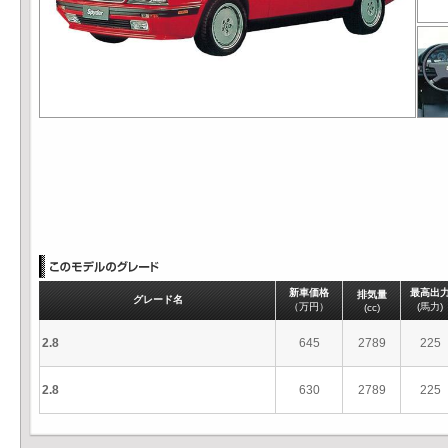
新車価格
最高出
排気量
グレード名
（万円）
(馬力)
(cc)
2.8
645
2789
225
2.8
630
2789
225