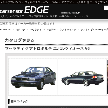
メルセデスベンツ
・
フォルクスワーゲン
・
BMW
・
アウディ
・
レクサス
他エッジなプレミ
大人のためのプレミアカーライフ実現サイト 輸入車・外車のカーセンサーエッジ
新車時価格はメーカー発表当時の価格です
EDGE.net
>
カタログ
>
マセラティ
>
マセラティ クアトロポルテ
>
クアトロポルテ(98年10月
マセラティ クアトロポルテ エボルツィオーネ V6
基本スペック