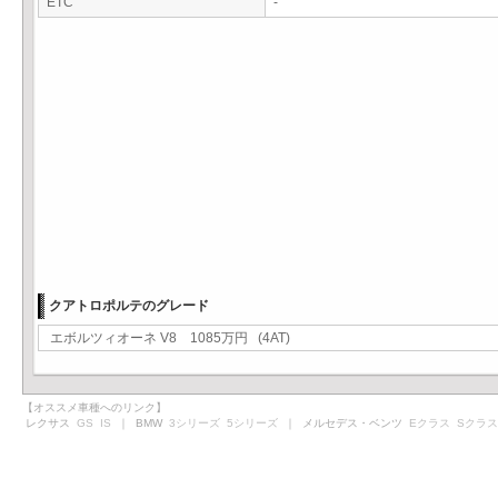
ETC
-
クアトロポルテのグレード
エボルツィオーネ V8 1085万円 (4AT)
【オススメ車種へのリンク】
レクサス
GS
IS
｜ BMW
3シリーズ
5シリーズ
｜ メルセデス・ベンツ
Eクラス
Sクラス