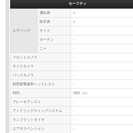
セーフティ
運転席
○
助手席
○
エアバッグ
サイド
-
カーテン
-
ニー
-
フロントカメラ
-
サイドカメラ
-
バックカメラ
-
頸部衝撃緩和ヘッドレスト
-
ABS
ABS（○）
ブレーキアシスト
-
アイドリングストップシステム
-
ランフラットタイヤ
-
エアサスペンション
-