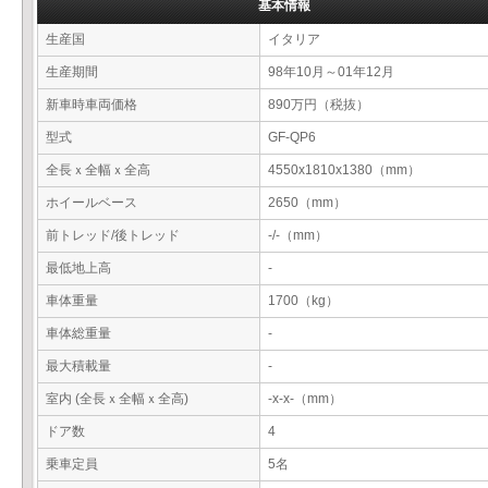
基本情報
生産国
イタリア
生産期間
98年10月～01年12月
新車時車両価格
890万円（税抜）
型式
GF-QP6
全長ｘ全幅ｘ全高
4550x1810x1380（mm）
ホイールベース
2650（mm）
前トレッド/後トレッド
-/-（mm）
最低地上高
-
車体重量
1700（kg）
車体総重量
-
最大積載量
-
室内 (全長ｘ全幅ｘ全高)
-x-x-（mm）
ドア数
4
乗車定員
5名