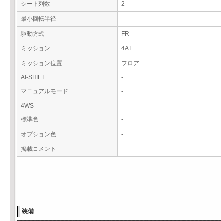
シート列数
2
最小回転半径
-
駆動方式
FR
ミッション
4AT
ミッション位置
フロア
AI-SHIFT
-
マニュアルモード
-
4WS
-
標準色
-
オプション色
-
掲載コメント
-
装備