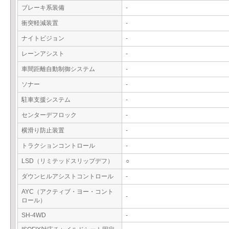
ブレーキ系装備
-
衝突軽減装置
-
ナイトビジョン
-
レーンアシスト
-
車間距離自動制御システム
-
ソナー
-
駐車支援システム
-
センターデフロック
-
横滑り防止装置
-
トラクションコントロール
-
LSD（リミテッドスリップデフ）
○
ダウンヒルアシストコントロール
-
AYC（アクティブ・ヨー・コント
-
ロール）
SH-4WD
-