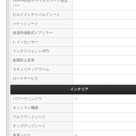
ISOFIX対応チャイルドシート固定
-
バー
ビルドインチャイルドシート
-
バケットシート
-
後退時連動式ドアミラー
-
レインセンサー
-
インテリジェントAFS
-
盗難防止装置
-
セキュリティアラーム
-
ロードサービス
-
インテリア
パワーウィンドウ
○
オットマン機構
-
フルフラットシート
-
チップアップシート
-
本革シート
○