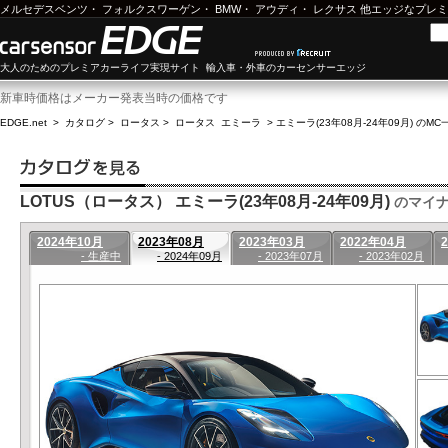
メルセデスベンツ
・
フォルクスワーゲン
・
BMW
・
アウディ
・
レクサス
他エッジなプレミ
大人のためのプレミアカーライフ実現サイト 輸入車・外車のカーセンサーエッジ
新車時価格はメーカー発表当時の価格です
EDGE.net
>
カタログ
>
ロータス
>
ロータス エミーラ
>
エミーラ(23年08月-24年09月) のMC
LOTUS（ロータス） エミーラ(23年08月-24年09月)
のマイナ
2024年10月
2023年08月
2023年03月
2022年04月
- 生産中
- 2024年09月
- 2023年07月
- 2023年02月