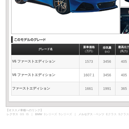
新車価格
最高出
排気量
グレード名
（万円）
(馬力)
(cc)
V6 ファーストエディション
1573
3456
405
V6 ファーストエディション
1607.1
3456
405
ファーストエディション
1661
1991
365
【オススメ車種へのリンク】
レクサス
GS
IS
｜ BMW
3シリーズ
5シリーズ
｜ メルセデス・ベンツ
Eクラス
Sクラス