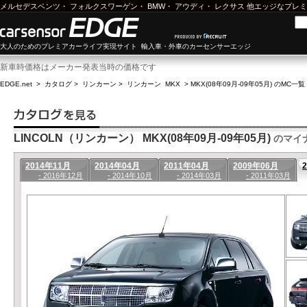
メルセデスベンツ
・
フォルクスワーゲン
・
BMW
・
アウディ
・
レクサス
他エッジなプレミ
大人のためのプレミアカーライフ実現サイト 輸入車・外車のカーセンサーエッジ
新車時価格はメーカー発表当時の価格です
EDGE.net
>
カタログ
>
リンカーン
>
リンカーン MKX
>
MKX(08年09月-09年05月) のMC一覧
LINCOLN（リンカーン） MKX(08年09月-09年05月)
のマイ
2014年11月
2014年04月
2011年04月
2009年06月
- 2016年12月
- 2014年10月
- 2014年03月
- 2011年03月