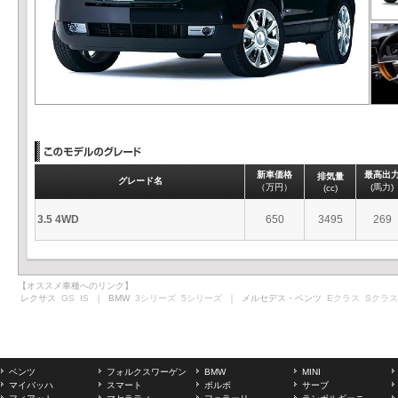
新車価格
最高出
排気量
グレード名
（万円）
(馬力)
(cc)
3.5 4WD
650
3495
269
【オススメ車種へのリンク】
レクサス
GS
IS
｜ BMW
3シリーズ
5シリーズ
｜ メルセデス・ベンツ
Eクラス
Sクラス
ベンツ
フォルクスワーゲン
BMW
MINI
マイバッハ
スマート
ボルボ
サーブ