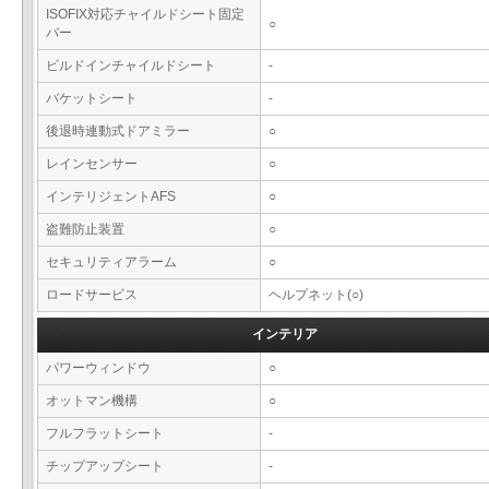
ISOFIX対応チャイルドシート固定
○
バー
ビルドインチャイルドシート
-
バケットシート
-
後退時連動式ドアミラー
○
レインセンサー
○
インテリジェントAFS
○
盗難防止装置
○
セキュリティアラーム
○
ロードサービス
ヘルプネット(○)
インテリア
パワーウィンドウ
○
オットマン機構
○
フルフラットシート
-
チップアップシート
-