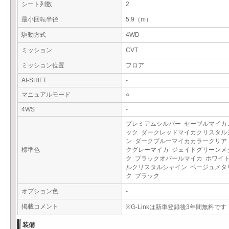
シート列数
2
最小回転半径
5.9（m）
駆動方式
4WD
ミッション
CVT
ミッション位置
フロア
AI-SHIFT
-
マニュアルモード
○
4WS
-
プレミアムシルバー セーブルマイカ
ック ダークレッドマイカクリスタル
ン ダークブルーマイカカラークリア
標準色
クグレーマイカ ジェイドグリーンメ
ク ブラックオパールマイカ ホワイ
ルクリスタルシャイン ベージュメタ
ク ブラック
オプション色
-
掲載コメント
※G-Linkは新車登録後3年間無料です
装備