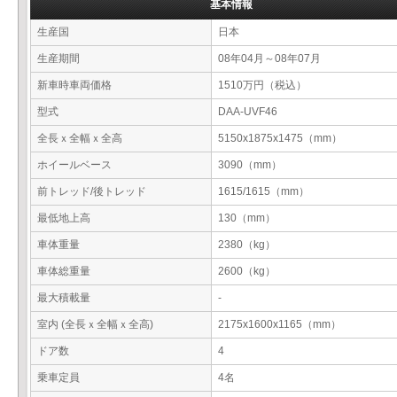
基本情報
生産国
日本
生産期間
08年04月～08年07月
新車時車両価格
1510万円（税込）
型式
DAA-UVF46
全長ｘ全幅ｘ全高
5150x1875x1475（mm）
ホイールベース
3090（mm）
前トレッド/後トレッド
1615/1615（mm）
最低地上高
130（mm）
車体重量
2380（kg）
車体総重量
2600（kg）
最大積載量
-
室内 (全長ｘ全幅ｘ全高)
2175x1600x1165（mm）
ドア数
4
乗車定員
4名