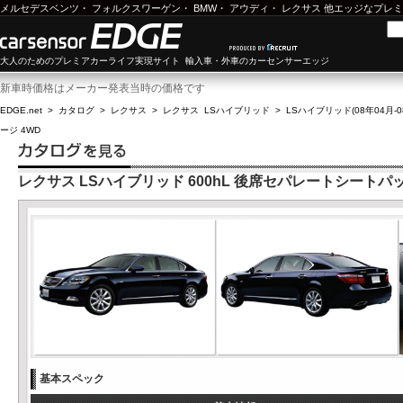
メルセデスベンツ
・
フォルクスワーゲン
・
BMW
・
アウディ
・
レクサス
他エッジなプレミ
大人のためのプレミアカーライフ実現サイト 輸入車・外車のカーセンサーエッジ
新車時価格はメーカー発表当時の価格です
EDGE.net
>
カタログ
>
レクサス
>
レクサス LSハイブリッド
>
LSハイブリッド(08年04月-0
ージ 4WD
レクサス LSハイブリッド 600hL 後席セパレートシートパッ
基本スペック