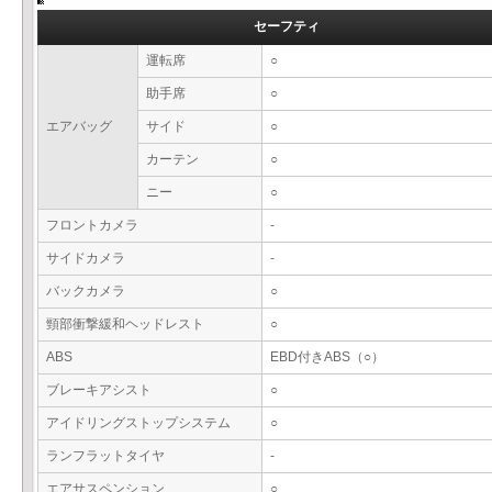
セーフティ
運転席
○
助手席
○
エアバッグ
サイド
○
カーテン
○
ニー
○
フロントカメラ
-
サイドカメラ
-
バックカメラ
○
頸部衝撃緩和ヘッドレスト
○
ABS
EBD付きABS（○）
ブレーキアシスト
○
アイドリングストップシステム
○
ランフラットタイヤ
-
エアサスペンション
○