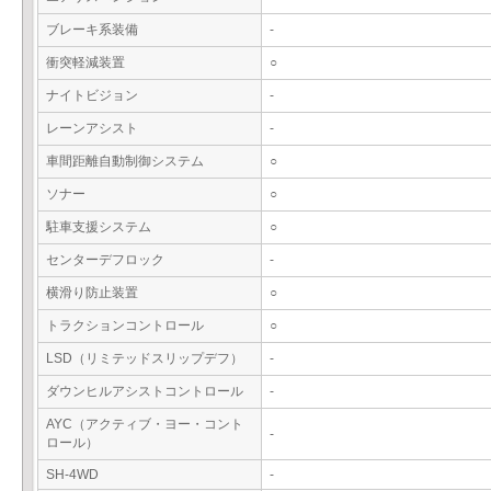
ブレーキ系装備
-
衝突軽減装置
○
ナイトビジョン
-
レーンアシスト
-
車間距離自動制御システム
○
ソナー
○
駐車支援システム
○
センターデフロック
-
横滑り防止装置
○
トラクションコントロール
○
LSD（リミテッドスリップデフ）
-
ダウンヒルアシストコントロール
-
AYC（アクティブ・ヨー・コント
-
ロール）
SH-4WD
-