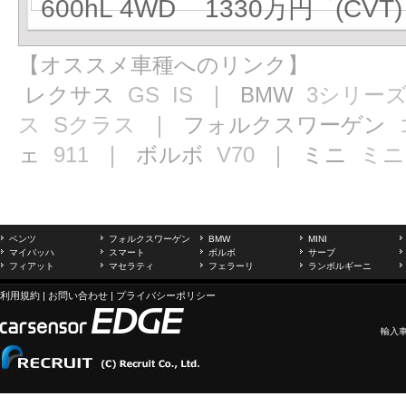
600hL 4WD 1330万円 (CVT)
【オススメ車種へのリンク】
レクサス
GS
IS
｜ BMW
3シリー
ス
Sクラス
｜ フォルクスワーゲン
ェ
911
｜ ボルボ
V70
｜ ミニ
ミニ
ベンツ
フォルクスワーゲン
BMW
MINI
マイバッハ
スマート
ボルボ
サーブ
フィアット
マセラティ
フェラーリ
ランボルギーニ
利用規約
|
お問い合わせ
|
プライバシーポリシー
輸入