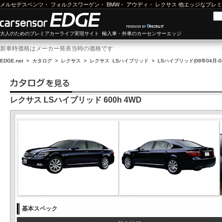
メルセデスベンツ
・
フォルクスワーゲン
・
BMW
・
アウディ
・
レクサス
他エッジなプレミ
大人のためのプレミアカーライフ実現サイト 輸入車・外車のカーセンサーエッジ
新車時価格はメーカー発表当時の価格です
EDGE.net
>
カタログ
>
レクサス
>
レクサス LSハイブリッド
>
LSハイブリッド(08年04月-0
レクサス LSハイブリッド 600h 4WD
基本スペック