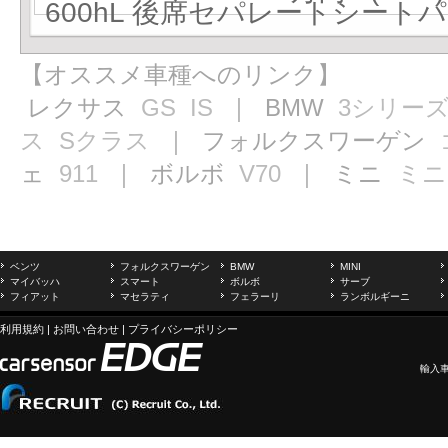
600hL 後席セパレートシートパッ
【オススメ車種へのリンク】
レクサス
GS
IS
｜ BMW
3シリー
ス
Sクラス
｜ フォルクスワーゲン
ェ
911
｜ ボルボ
V70
｜ ミニ
ミニ
ベンツ
フォルクスワーゲン
BMW
MINI
マイバッハ
スマート
ボルボ
サーブ
フィアット
マセラティ
フェラーリ
ランボルギーニ
利用規約
|
お問い合わせ
|
プライバシーポリシー
輸入