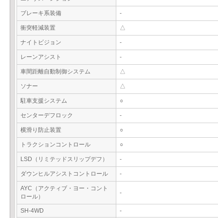
ブレーキ系装備
-
衝突軽減装置
△
ナイトビジョン
-
レーンアシスト
-
車間距離自動制御システム
△
ソナー
△
駐車支援システム
○
センターデフロック
-
横滑り防止装置
○
トラクションコントロール
○
LSD（リミテッドスリップデフ）
-
ダウンヒルアシストコントロール
-
AYC（アクティブ・ヨー・コント
-
ロール）
SH-4WD
-