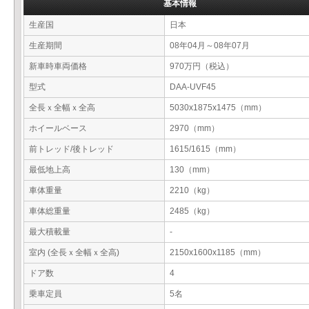
基本情報
生産国
日本
生産期間
08年04月～08年07月
新車時車両価格
970万円（税込）
型式
DAA-UVF45
全長ｘ全幅ｘ全高
5030x1875x1475（mm）
ホイールベース
2970（mm）
前トレッド/後トレッド
1615/1615（mm）
最低地上高
130（mm）
車体重量
2210（kg）
車体総重量
2485（kg）
最大積載量
-
室内 (全長ｘ全幅ｘ全高)
2150x1600x1185（mm）
ドア数
4
乗車定員
5名