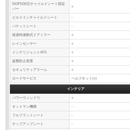
ISOFIX対応チャイルドシート固定
○
バー
ビルドインチャイルドシート
-
バケットシート
-
後退時連動式ドアミラー
○
レインセンサー
○
インテリジェントAFS
○
盗難防止装置
○
セキュリティアラーム
○
ロードサービス
ヘルプネット(○)
インテリア
パワーウィンドウ
○
オットマン機構
-
フルフラットシート
-
チップアップシート
-