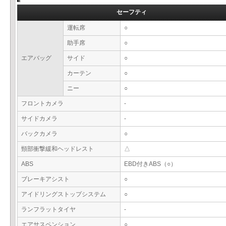
セーフティ
運転席
○
助手席
○
エアバッグ
サイド
○
カーテン
○
ニー
○
フロントカメラ
-
サイドカメラ
-
バックカメラ
○
頸部衝撃緩和ヘッドレスト
△
ABS
EBD付きABS（○）
ブレーキアシスト
○
アイドリングストップシステム
○
ランフラットタイヤ
-
エアサスペンション
○