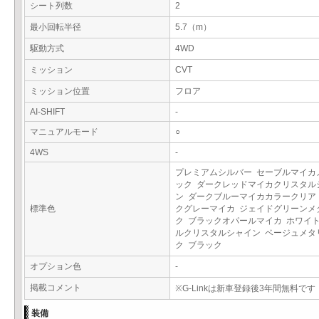
シート列数
2
最小回転半径
5.7（m）
駆動方式
4WD
ミッション
CVT
ミッション位置
フロア
AI-SHIFT
-
マニュアルモード
○
4WS
-
プレミアムシルバー セーブルマイカ
ック ダークレッドマイカクリスタル
ン ダークブルーマイカカラークリア
標準色
クグレーマイカ ジェイドグリーンメ
ク ブラックオパールマイカ ホワイ
ルクリスタルシャイン ベージュメタ
ク ブラック
オプション色
-
掲載コメント
※G-Linkは新車登録後3年間無料です
装備