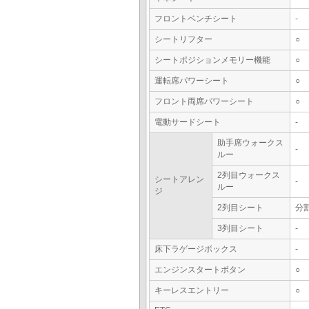
フロントベンチシート
-
シートリフター
○
シートポジションメモリー機能
○
運転席パワーシート
○
フロント両席パワーシート
○
電動サードシート
-
助手席ウォークス
-
ルー
2列目ウォークス
シートアレン
-
ルー
ジ
2列目シート
分
3列目シート
-
床下ラゲージボックス
-
エンジンスタートボタン
○
キーレスエントリー
○