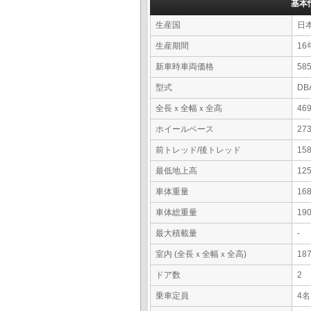
基本
生産国
日
生産期間
16
新車時車両価格
5
型式
DB
全長ｘ全幅ｘ全高
46
ホイールベース
27
前トレッド/後トレッド
15
最低地上高
12
車体重量
16
車体総重量
19
最大積載量
-
室内 (全長ｘ全幅ｘ全高)
18
ドア数
2
乗車定員
4名