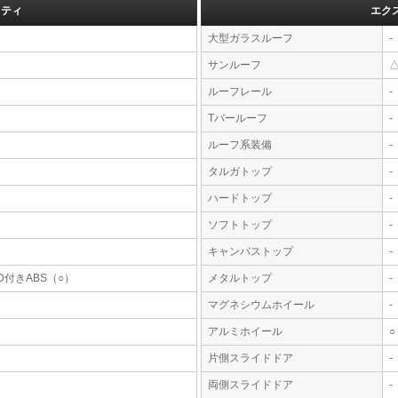
フティ
エク
大型ガラスルーフ
-
サンルーフ
ルーフレール
-
Tバールーフ
-
ルーフ系装備
-
タルガトップ
-
ハードトップ
-
ソフトトップ
-
キャンバストップ
-
D付きABS（○）
メタルトップ
-
マグネシウムホイール
-
アルミホイール
○
片側スライドドア
-
両側スライドドア
-