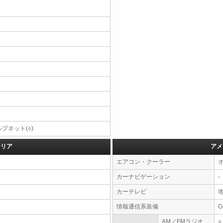
プネット(○)
テリア
アメ
エアコン・クーラー
カーナビゲーション
-
カーテレビ
情報通信系装備
G
AM／FMラジオ
○