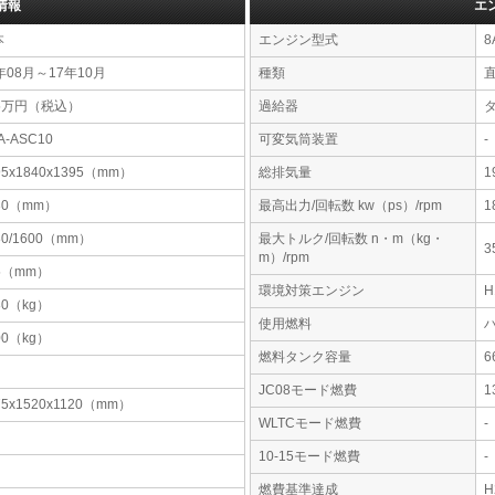
情報
エ
本
エンジン型式
8
年08月～17年10月
種類
85万円（税込）
過給器
A-ASC10
可変気筒装置
-
95x1840x1395（mm）
総排気量
1
30（mm）
最高出力/回転数 kw（ps）/rpm
1
80/1600（mm）
最大トルク/回転数 n・m（kg・
3
m）/rpm
5（mm）
環境対策エンジン
80（kg）
使用燃料
00（kg）
燃料タンク容量
JC08モード燃費
1
75x1520x1120（mm）
WLTCモード燃費
-
10-15モード燃費
-
燃費基準達成