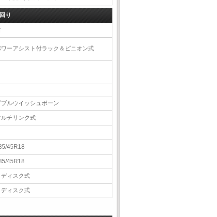
回り
右
パワーアシスト付ラック＆ピニオン式
ダブルウイッシュボーン
マルチリンク式
35/45R18
35/45R18
Ｖディスク式
Ｖディスク式