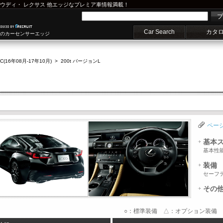
ウディ
・
レクサス
他エッジなプレミア車情報満載！
プ
Car Search
カタ
車のカーセンサーエッジ
C(16年08月-17年10月)
>
200t バージョンL
ペー
基本
基本性
装備
セーフ
その
○：標準装備 △：オプション装備 