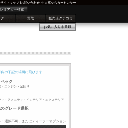
サイトマップ
|
お問い合わせ
|
中古車ならカーセンサー
レミアカー検索
ログ
買取
販売店クチコミ
お気に入り
未登録
ジ内の下記の場所に飛びます
スペック
能・エンジン・足回り
ティ・アメニティ・インテリア・エクステリア
他のグレード選択
-：選択不可、またはディーラーオプション