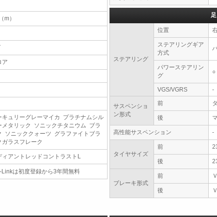
足
2（m）
位置
ステアリングギア
T
方式
ステアリング
ロア
パワーステアリン
○
グ
VGS/VGRS
-
前
サスペンショ
ン形式
ーキュリーグレーマイカ プラチナムシル
後
ーメタリック ソニックチタニウム ブラ
高性能サスペンション
-
ク ソニッククォーツ グラファイトブラ
クガラスフレーク
前
2
タイヤサイズ
ディアントレッドコントラストL
後
2
-Linkは初度登録から3年間無料
前
ブレーキ形式
後