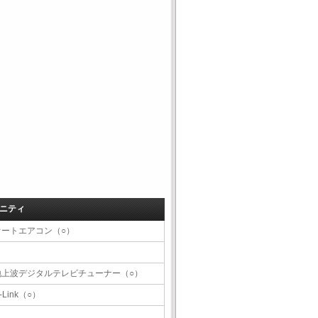
ニティ
オートエアコン（○）
地上波デジタルテレビチューナー（○）
-Link（○）