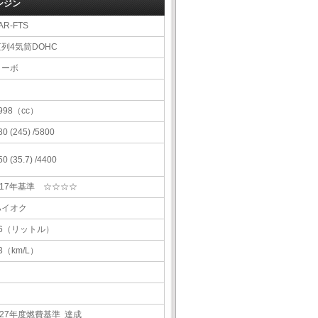
ンジン
AR-FTS
直列4気筒DOHC
ターボ
998（cc）
80 (245) /5800
50 (35.7) /4400
H17年基準 ☆☆☆☆
ハイオク
66（リットル）
3（km/L）
H27年度燃費基準 達成