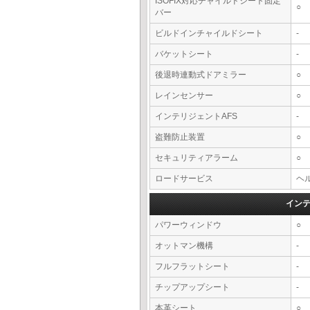
ISOFIX対応チャイルドシート固定
○
バー
ビルドインチャイルドシート
-
バケットシート
-
後退時連動式ドアミラー
○
レインセンサー
○
インテリジェントAFS
-
盗難防止装置
○
セキュリティアラーム
○
ロードサービス
ヘル
イン
パワーウィンドウ
○
オットマン機構
-
フルフラットシート
-
チップアップシート
-
本革シート
○