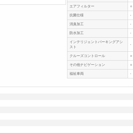
エアフィルター
○
抗菌仕様
-
消臭加工
-
防水加工
-
インテリジェントパーキングアシ
-
スト
クルーズコントロール
○
その他ナビゲーション
○
福祉車両
-