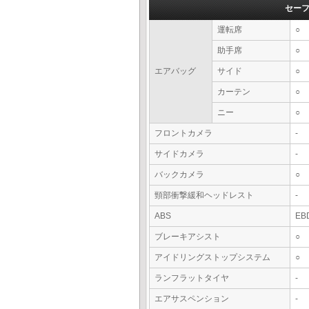
セー
運転席
○
助手席
○
エアバッグ
サイド
○
カーテン
○
ニー
○
フロントカメラ
-
サイドカメラ
-
バックカメラ
○
頸部衝撃緩和ヘッドレスト
-
ABS
EB
ブレーキアシスト
○
アイドリングストップシステム
○
ランフラットタイヤ
-
エアサスペンション
-