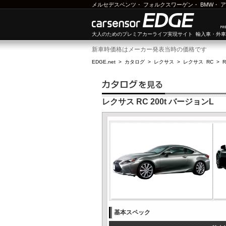
メルセデスベンツ
・
フォルクスワーゲン
・
BMW
・
ア
大人のためのプレミアカーライフ実現サイト 輸入車・外
新車時価格はメーカー発表当時の価格です
EDGE.net
>
カタログ
>
レクサス
>
レクサス RC
>
R
レクサス RC 200t バージョンL
基本スペック