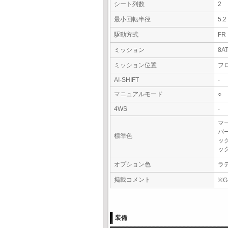
シート列数
2
最小回転半径
5.
駆動方式
FR
ミッション
8A
ミッション位置
フ
AI-SHIFT
-
マニュアルモード
○
4WS
-
マ
バ
標準色
ッ
ッ
オプション色
ラ
掲載コメント
※G
装備