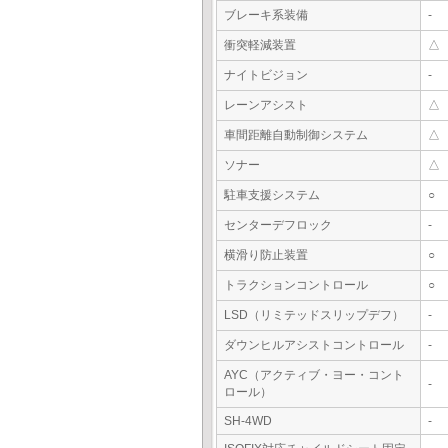
ブレーキ系装備
-
衝突軽減装置
△
ナイトビジョン
-
レーンアシスト
△
車間距離自動制御システム
△
ソナー
△
駐車支援システム
○
センターデフロック
-
横滑り防止装置
○
トラクションコントロール
○
LSD（リミテッドスリップデフ）
-
ダウンヒルアシストコントロール
-
AYC（アクティブ・ヨー・コント
-
ロール）
SH-4WD
-