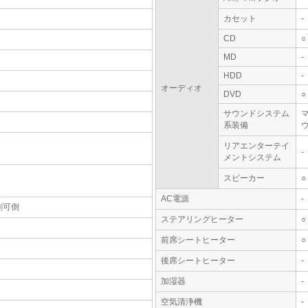
カセット
-
CD
○
MD
-
HDD
-
オーディオ
DVD
○
サウンドシステム
系装備
リアエンターテイ
-
メントシステム
スピーカー
○
AC電源
-
割可倒
ステアリングヒーター
○
前席シートヒーター
○
後席シートヒーター
-
加湿器
-
空気清浄機
-