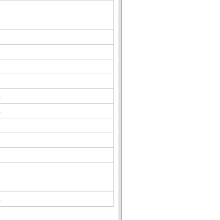
△
△
△