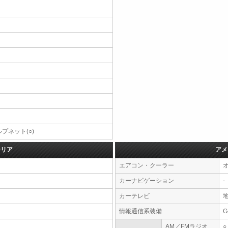
プネット(○)
テリア
アメ
エアコン・クーラー
カーナビゲーション
-
カーテレビ
情報通信系装備
G
AM／FMラジオ
○