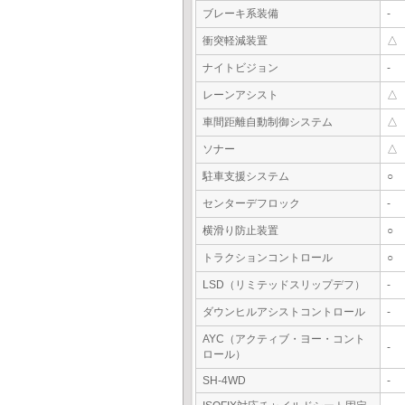
ブレーキ系装備
-
衝突軽減装置
△
ナイトビジョン
-
レーンアシスト
△
車間距離自動制御システム
△
ソナー
△
駐車支援システム
○
センターデフロック
-
横滑り防止装置
○
トラクションコントロール
○
LSD（リミテッドスリップデフ）
-
ダウンヒルアシストコントロール
-
AYC（アクティブ・ヨー・コント
-
ロール）
SH-4WD
-