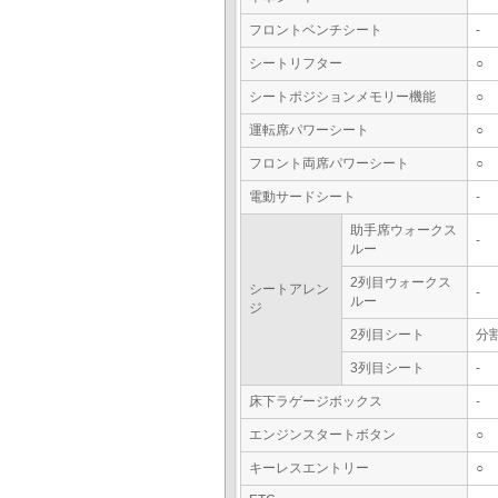
フロントベンチシート
-
シートリフター
○
シートポジションメモリー機能
○
運転席パワーシート
○
フロント両席パワーシート
○
電動サードシート
-
助手席ウォークス
-
ルー
2列目ウォークス
シートアレン
-
ルー
ジ
2列目シート
分
3列目シート
-
床下ラゲージボックス
-
エンジンスタートボタン
○
キーレスエントリー
○