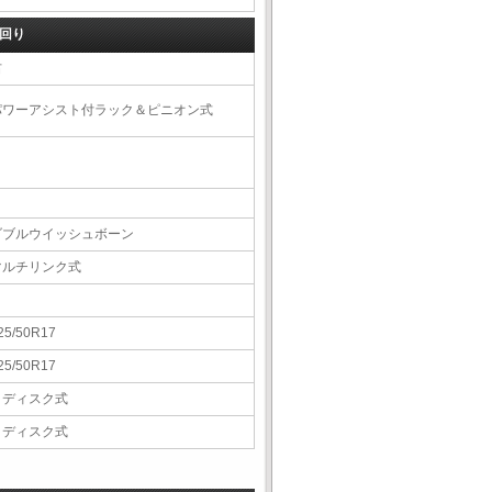
回り
右
パワーアシスト付ラック＆ピニオン式
ダブルウイッシュボーン
マルチリンク式
25/50R17
25/50R17
Ｖディスク式
Ｖディスク式