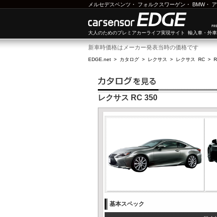
メルセデスベンツ
・
フォルクスワーゲン
・
BMW
・
ア
大人のためのプレミアカーライフ実現サイト 輸入車・外
新車時価格はメーカー発表当時の価格です
EDGE.net
>
カタログ
>
レクサス
>
レクサス RC
>
R
レクサス RC 350
基本スペック