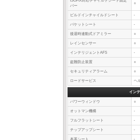
ISOFIX対応チャイルドシート固定
○
バー
ビルドインチャイルドシート
-
バケットシート
-
後退時連動式ドアミラー
○
レインセンサー
○
インテリジェントAFS
-
盗難防止装置
○
セキュリティアラーム
○
ロードサービス
ヘル
イン
パワーウィンドウ
○
オットマン機構
-
フルフラットシート
-
チップアップシート
-
本革シート
-