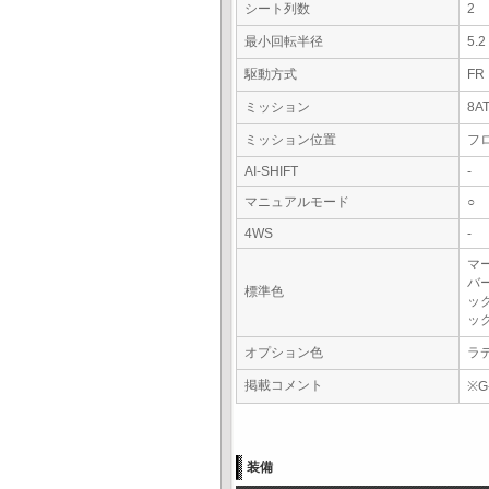
シート列数
2
最小回転半径
5.
駆動方式
FR
ミッション
8A
ミッション位置
フ
AI-SHIFT
-
マニュアルモード
○
4WS
-
マ
バ
標準色
ッ
ッ
オプション色
ラ
掲載コメント
※G
装備