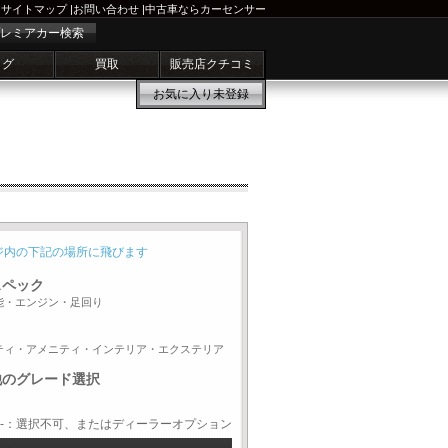
サイトマップ
|
お問い合わせ
|
中古車ならカーセンサー
レミアカー検索
ログ
買取
販売店クチコミ
お気に入り
未登録
ジ内の下記の場所に飛びます
スペック
能・エンジン・足回り
ティ・アメニティ・インテリア・エクステリア
他のグレード選択
-：選択不可、またはディーラーオプション