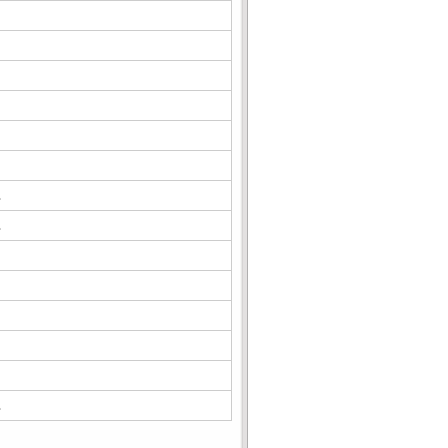
△
△
△