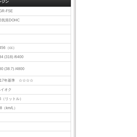
ンジン
GR-FSE
6気筒DOHC
456（cc）
34 (318) /6400
80 (38.7) /4800
H17年基準 ☆☆☆☆
ハイオク
66（リットル）
.8（km/L）