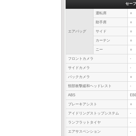
セー
運転席
○
助手席
○
エアバッグ
サイド
○
カーテン
○
ニー
○
フロントカメラ
-
サイドカメラ
-
バックカメラ
○
頸部衝撃緩和ヘッドレスト
-
ABS
EB
ブレーキアシスト
○
アイドリングストップシステム
-
ランフラットタイヤ
-
エアサスペンション
-