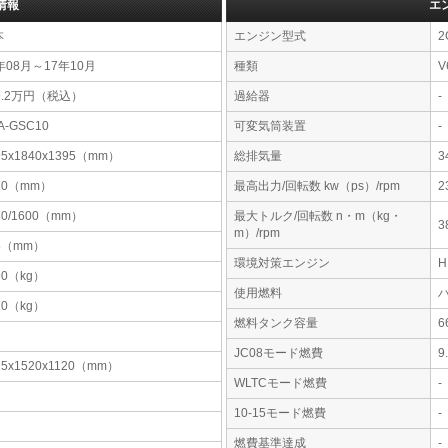
情報
エ
本
エンジン型式
2
年08月～17年10月
種類
V
9.2万円（税込）
過給器
-
A-GSC10
可変気筒装置
-
95x1840x1395（mm）
総排気量
3
30（mm）
最高出力/回転数 kw（ps）/rpm
2
80/1600（mm）
最大トルク/回転数 n・m（kg・
3
m）/rpm
5（mm）
環境対策エンジン
90（kg）
使用燃料
10（kg）
燃料タンク容量
JC08モード燃費
9
75x1520x1120（mm）
WLTCモード燃費
-
10-15モード燃費
-
燃費基準達成
-