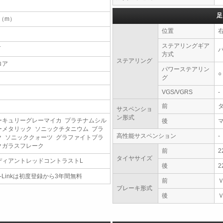
足
2（m）
位置
ステアリングギア
T
方式
ステアリング
ロア
パワーステアリン
○
グ
VGS/VGRS
-
前
サスペンショ
ン形式
ーキュリーグレーマイカ プラチナムシル
後
ーメタリック ソニックチタニウム ブラ
高性能サスペンション
-
ク ソニッククォーツ グラファイトブラ
クガラスフレーク
前
2
タイヤサイズ
ディアントレッドコントラストL
後
2
-Linkは初度登録から3年間無料
前
ブレーキ形式
後