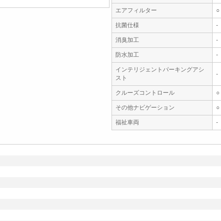
エアフィルター
○
抗菌仕様
-
消臭加工
-
防水加工
-
インテリジェントパーキングアシ
-
スト
クルーズコントロール
○
その他ナビゲーション
○
福祉車両
-