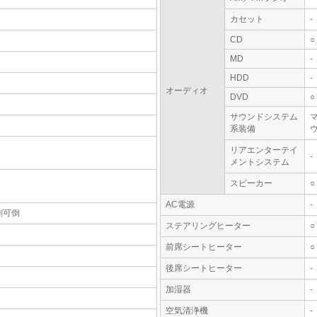
カセット
-
CD
○
MD
-
HDD
-
オーディオ
DVD
○
サウンドシステム
系装備
リアエンターテイ
-
メントシステム
スピーカー
○
AC電源
-
割可倒
ステアリングヒーター
○
前席シートヒーター
○
後席シートヒーター
-
加湿器
-
空気清浄機
-