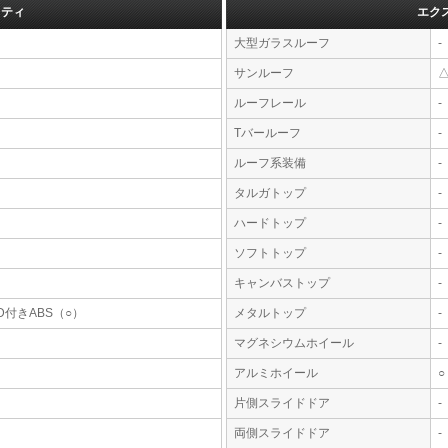
フティ
エク
大型ガラスルーフ
-
サンルーフ
ルーフレール
-
Tバールーフ
-
ルーフ系装備
-
タルガトップ
-
ハードトップ
-
ソフトトップ
-
キャンバストップ
-
D付きABS（○）
メタルトップ
-
マグネシウムホイール
-
アルミホイール
○
片側スライドドア
-
両側スライドドア
-