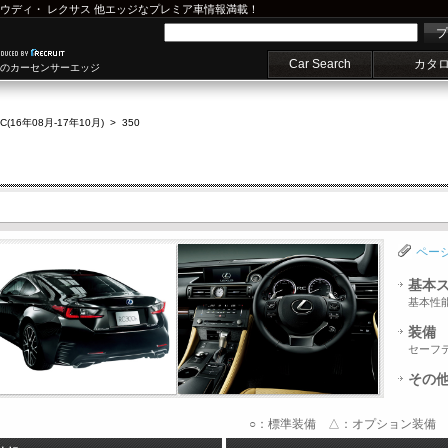
ウディ
・
レクサス
他エッジなプレミア車情報満載！
プ
Car Search
カタ
車のカーセンサーエッジ
C(16年08月-17年10月)
>
350
ペー
基本
基本性
装備
セーフ
その
○：標準装備 △：オプション装備 