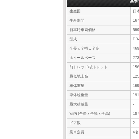
基本
生産国
日
生産期間
16
新車時車両価格
59
型式
DB
全長ｘ全幅ｘ全高
46
ホイールベース
27
前トレッド/後トレッド
15
最低地上高
12
車体重量
16
車体総重量
19
最大積載量
-
室内 (全長ｘ全幅ｘ全高)
18
ドア数
2
乗車定員
4名