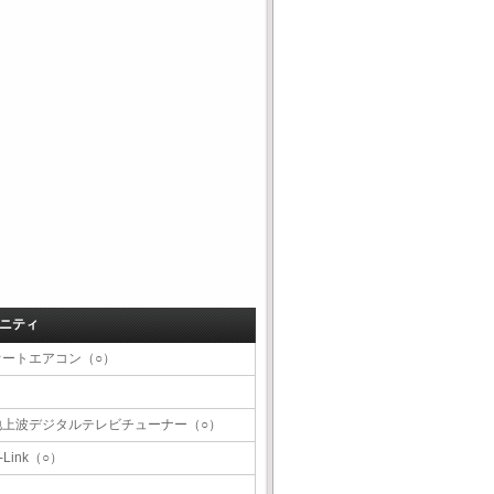
ニティ
オートエアコン（○）
地上波デジタルテレビチューナー（○）
-Link（○）