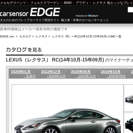
メルセデスベンツ
・
フォルクスワーゲン
・
BMW
・
アウディ
・
レクサス
他エッジなプレミ
大人のためのプレミアカーライフ実現サイト 輸入車・外車のカーセンサーエッジ
新車時価格はメーカー発表当時の価格です
EDGE.net
>
カタログ
>
レクサス
>
レクサス RC
>
RC(14年10月-15年09月) のMC一覧
LEXUS（レクサス） RC(14年10月-15年09月)
のマイナーチ
2025年01月
2022年12月
2020年09月
2019年10月
- 生産中
- 2024年12月
- 2022年11月
- 2020年08月