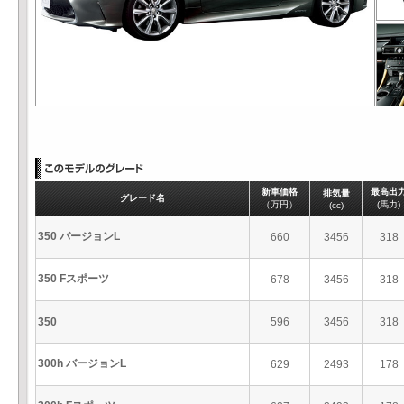
新車価格
最高出
排気量
グレード名
（万円）
(馬力)
(cc)
350 バージョンL
660
3456
318
350 Fスポーツ
678
3456
318
350
596
3456
318
300h バージョンL
629
2493
178