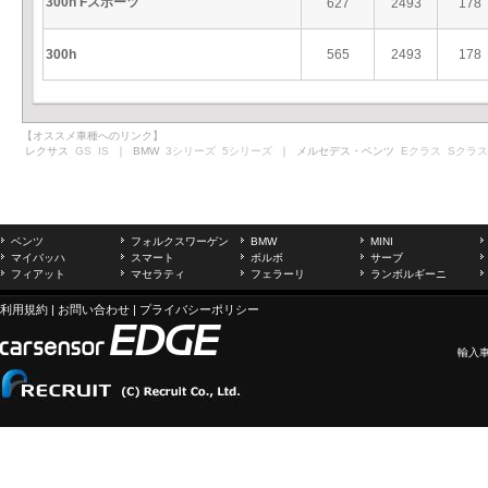
300h Fスポーツ
627
2493
178
300h
565
2493
178
【オススメ車種へのリンク】
レクサス
GS
IS
｜ BMW
3シリーズ
5シリーズ
｜ メルセデス・ベンツ
Eクラス
Sクラス
ベンツ
フォルクスワーゲン
BMW
MINI
マイバッハ
スマート
ボルボ
サーブ
フィアット
マセラティ
フェラーリ
ランボルギーニ
利用規約
|
お問い合わせ
|
プライバシーポリシー
輸入