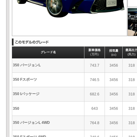
新車価格
最高出
排気量
グレード名
（万円）
(馬力)
(cc)
350 バージョンL
743.7
3456
318
350 Fスポーツ
746.5
3456
318
350 Iパッケージ
682.6
3456
318
350
643
3456
318
350 バージョンL 4WD
764.8
3456
318