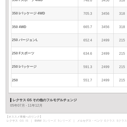
350 Fスポーツ 4WD
748.6
3456
318
350 Iパッケージ 4WD
705.3
3456
318
350 4WD
665.7
3456
318
250 バージョンL
652.4
2499
215
250 Fスポーツ
634.6
2499
215
250 Iパッケージ
591.3
2499
215
250
551.7
2499
215
レクサス GS その他のフルモデルチェンジ
05年07月 - 11年12月
【オススメ車種へのリンク】
レクサス
GS
IS
｜ BMW
3シリーズ
5シリーズ
｜ メルセデス・ベンツ
Eクラス
Sクラス