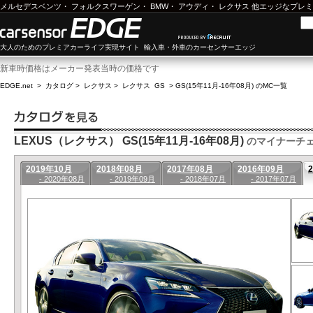
メルセデスベンツ
・
フォルクスワーゲン
・
BMW
・
アウディ
・
レクサス
他エッジなプレミ
大人のためのプレミアカーライフ実現サイト 輸入車・外車のカーセンサーエッジ
新車時価格はメーカー発表当時の価格です
EDGE.net
>
カタログ
>
レクサス
>
レクサス GS
>
GS(15年11月-16年08月) のMC一覧
LEXUS（レクサス） GS(15年11月-16年08月)
のマイナーチ
2019年10月
2018年08月
2017年08月
2016年09月
- 2020年08月
- 2019年09月
- 2018年07月
- 2017年07月