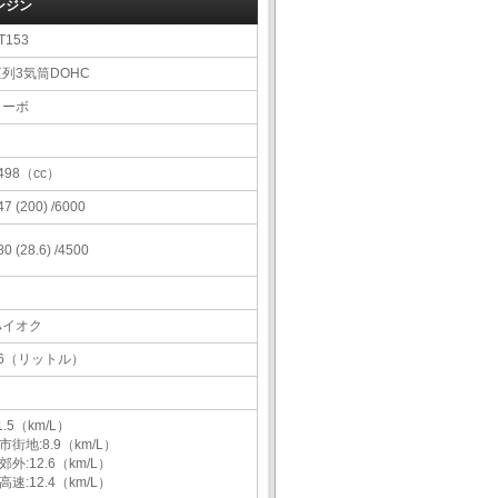
ンジン
T153
直列3気筒DOHC
ターボ
498（cc）
47 (200) /6000
80 (28.6) /4500
ハイオク
56（リットル）
1.5（km/L）
市街地:8.9（km/L）
郊外:12.6（km/L）
高速:12.4（km/L）