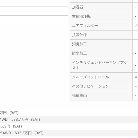
加湿器
-
空気清浄機
-
エアフィルター
抗菌仕様
-
消臭加工
-
防水加工
-
インテリジェントパーキングアシ
-
スト
クルーズコントロール
○
その他ナビゲーション
○
福祉車両
-
万円 (9AT)
WD 578.7万円 (9AT)
6万円 (9AT)
 4WD 632.2万円 (9AT)