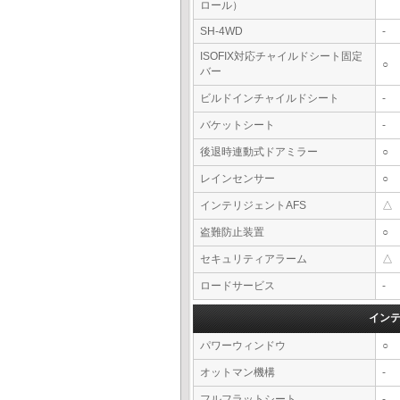
ロール）
SH-4WD
-
ISOFIX対応チャイルドシート固定
○
バー
ビルドインチャイルドシート
-
バケットシート
-
後退時連動式ドアミラー
○
レインセンサー
○
インテリジェントAFS
△
盗難防止装置
○
セキュリティアラーム
△
ロードサービス
-
イン
パワーウィンドウ
○
オットマン機構
-
フルフラットシート
-