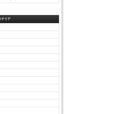
ステリア
△
△