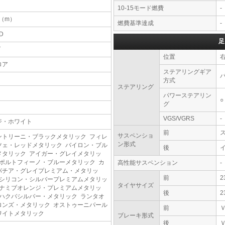
10-15モード燃費
-
7（m）
燃費基準達成
-
D
足
T
位置
ロア
ステアリングギア
方式
ステアリング
パワーステアリン
○
グ
VGS/VGRS
-
ジ・ホワイト
前
サスペンショ
ントリーニ・ブラックメタリック フィレ
ン形式
ツェ・レッドメタリック バイロン・ブル
後
メタリック アイガー・グレイメタリッ
 ポルトフィーノ・ブルーメタリック カ
高性能サスペンション
-
パチア・グレイプレミアム・メタリッ
前
2
 シリコン・シルバープレミアムメタリッ
タイヤサイズ
 ナミブオレンジ・プレミアムメタリッ
後
2
 ハクバシルバー・メタリック ランタオ
ロンズ・メタリック オストゥーニパール
前
ワイトメタリック
ブレーキ形式
後