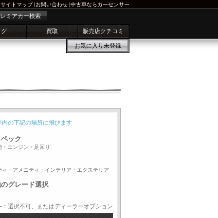
サイトマップ
|
お問い合わせ
|
中古車ならカーセンサー
レミアカー検索
ログ
買取
販売店クチコミ
お気に入り
未登録
ジ内の下記の場所に飛びます
スペック
能・エンジン・足回り
ティ・アメニティ・インテリア・エクステリア
他のグレード選択
-：選択不可、またはディーラーオプション