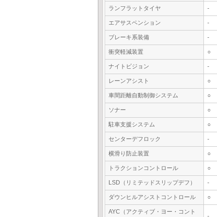
ランフラットタイヤ
-
エアサスペンション
-
ブレーキ系装備
-
衝突軽減装置
○
ナイトビジョン
-
レーンアシスト
○
車間距離自動制御システム
○
ソナー
○
駐車支援システム
○
センターデフロック
-
横滑り防止装置
○
トラクションコントロール
○
LSD（リミテッドスリップデフ）
-
ダウンヒルアシストコントロール
○
AYC（アクティブ・ヨー・コント
-