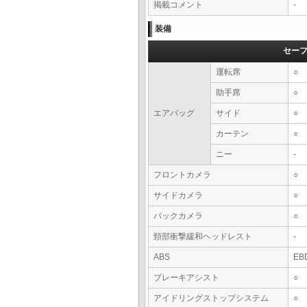
掲載コメント
-
装備
セー
運転席
○
助手席
○
エアバッグ
サイド
○
カーテン
○
ニー
-
フロントカメラ
○
サイドカメラ
○
バックカメラ
○
頸部衝撃緩和ヘッドレスト
-
ABS
EB
ブレーキアシスト
○
アイドリングストップシステム
○