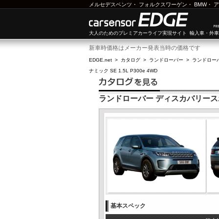
メルセデスベンツ
・
フォルクスワーゲン
・
BMW
・
ア
大人のためのプレミアカーライフ実現サイト 輸入車・外
新車時価格はメーカー発表当時の価格です
EDGE.net
>
カタログ
>
ランドローバー
>
ランドロー
ナミック SE 1.5L P300e 4WD
ランドローバー ディスカバリースポーツ
基本スペック