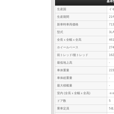
基本
生産国
イ
生産期間
21
新車時車両価格
7
型式
3L
全長ｘ全幅ｘ全高
46
ホイールベース
27
前トレッド/後トレッド
16
最低地上高
-
車体重量
22
車体総重量
-
最大積載量
-
室内 (全長ｘ全幅ｘ全高)
-x
ドア数
5
乗車定員
5名