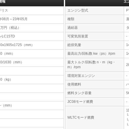
情報
エ
ギリス
エンジン型式
P
年08月～23年05月
種類
13万円（税込）
過給器
A-LC15TD
可変気筒装置
-
10x1905x1725（mm）
総排気量
1
40（mm）
最高出力/回転数 kw（ps）/rpm
1
20/1630（mm）
最大トルク/回転数 n・m（kg・
2
m）/rpm
環境対策エンジン
-
30（kg）
使用燃料
燃料タンク容量
JC08モード燃費
-
-x-（mm）
1
└
WLTCモード燃費
└
└