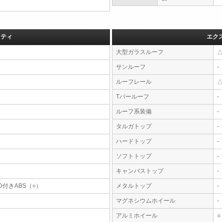
フティ
エク
大型ガラスルーフ
サンルーフ
-
ルーフレール
Tバールーフ
-
ルーフ系装備
-
タルガトップ
-
ハードトップ
-
ソフトトップ
-
キャンバストップ
-
D付きABS（○）
メタルトップ
-
マグネシウムホイール
-
アルミホイール
○