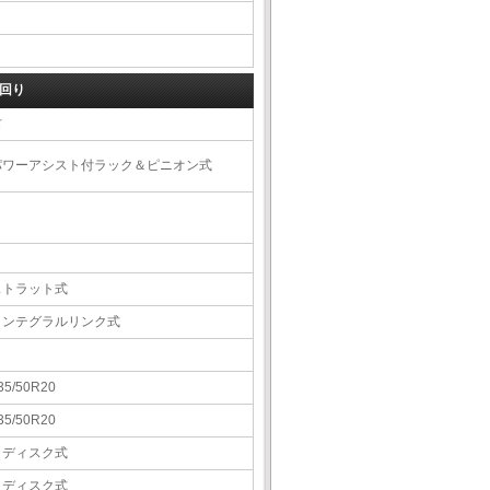
回り
右
パワーアシスト付ラック＆ピニオン式
ストラット式
インテグラルリンク式
35/50R20
35/50R20
Ｖディスク式
Ｖディスク式