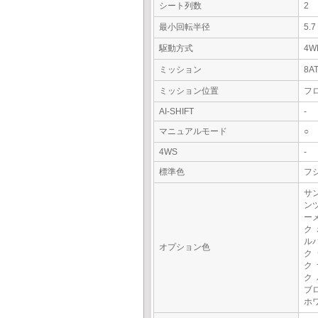
シート列数
2
最小回転半径
5.
駆動方式
4W
ミッション
8A
ミッション位置
フ
AI-SHIFT
-
マニュアルモード
○
4WS
-
標準色
フ
サ
ン
ー
ク
ル
オプション色
ク
ク
ク
ブ
ホ