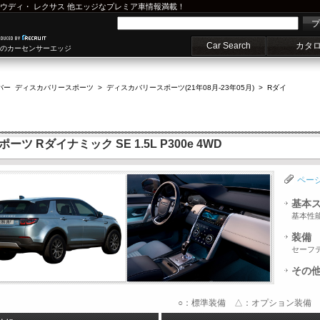
ウディ
・
レクサス
他エッジなプレミア車情報満載！
プ
Car Search
カタ
車のカーセンサーエッジ
バー ディスカバリースポーツ
>
ディスカバリースポーツ(21年08月-23年05月)
>
Rダイ
 Rダイナミック SE 1.5L P300e 4WD
ペー
基本
基本性
装備
セーフ
その
○：標準装備 △：オプション装備 