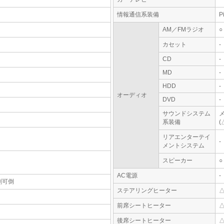
情報通信系装備
P
AM／FMラジオ
○
カセット
-
CD
-
MD
-
HDD
-
オーディオ
DVD
-
サウンドシステム
系装備
(
リアエンターテイ
-
メントシステム
スピーカー
○
AC電源
-
割可倒
ステアリングヒーター
前席シートヒーター
後席シートヒーター