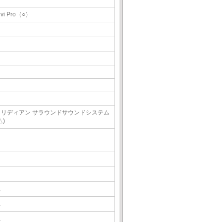
ivi Pro（○）
メリディアン サラウンドサウンドシステム
△)
△
△
△