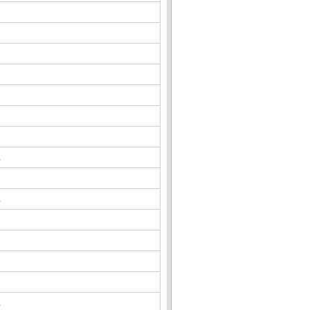
△
△
△