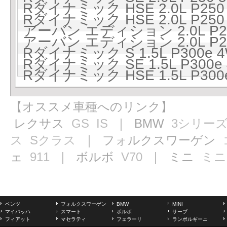
Rダイナミック HSE 2.0L P250
Rダイナミック HSE 2.0L P250
アーバン エディション 2.0L P25
アーバン エディション 2.0L P25
Rダイナミック S 1.5L P300e 
Rダイナミック SE 1.5L P300e
Rダイナミック HSE 1.5L P300
【オススメ車種へのリンク】
レクサス
GS
IS
｜ BMW
3シリー
ス
Sクラス
｜ フォルクスワーゲン
ェ
911
｜ ボルボ
V70
｜ ミニ
ミニ
ベンツ
フォルクスワーゲン
BMW
MINI
マイバッハ
スマート
ボルボ
サーブ
フィアット
マセラティ
フェラーリ
ランボルギーニ