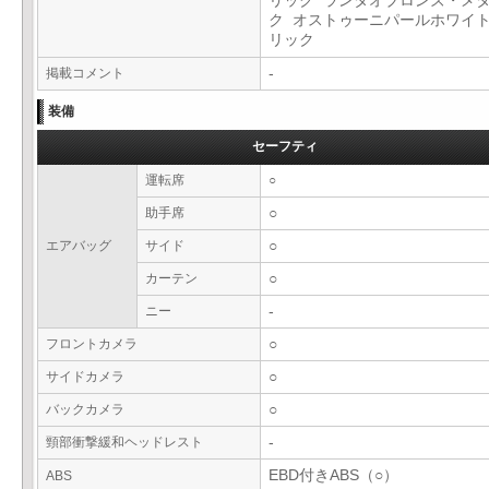
リック ランタオブロンズ・メ
ク オストゥーニパールホワイ
リック
掲載コメント
-
装備
セーフティ
運転席
○
助手席
○
エアバッグ
サイド
○
カーテン
○
ニー
-
フロントカメラ
○
サイドカメラ
○
バックカメラ
○
頸部衝撃緩和ヘッドレスト
-
EBD付きABS（○）
ABS