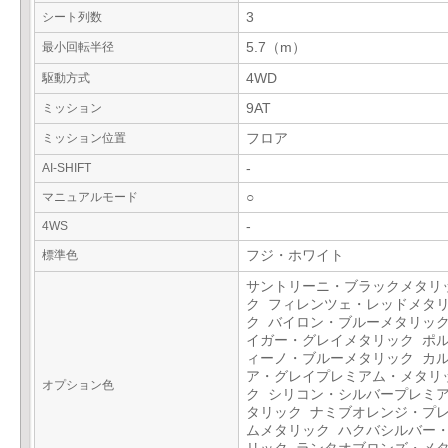
シート列数
3
最小回転半径
5.7（m）
駆動方式
4WD
ミッション
9AT
ミッション位置
フロア
AI-SHIFT
-
マニュアルモード
○
4WS
-
標準色
フジ・ホワイト
サントリーニ・ブラックメタリ
ク フィレンツェ・レッドメタ
ク バイロン・ブルーメタリック
イガー・グレイメタリック ポ
ィーノ・ブルーメタリック カ
ア・グレイプレミアム・メタリ
オプション色
ク シリコン・シルバープレミ
タリック ナミブオレンジ・プ
ムメタリック ハクバシルバー