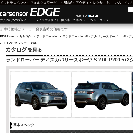
メルセデスベンツ
・
フォルクスワーゲン
・
BMW
・
アウディ
・
レクサス
他エッジなプレミ
大人のためのプレミアカーライフ実現サイト 輸入車・外車のカーセンサーエッジ
新車時価格はメーカー発表当時の価格です
EDGE.net
>
カタログ
>
ランドローバー
>
ランドローバー ディスカバリースポーツ
>
ディスカ
2.0L P200 5+2シート 4WD
ランドローバー ディスカバリースポーツ S 2.0L P200 5+2
基本スペック