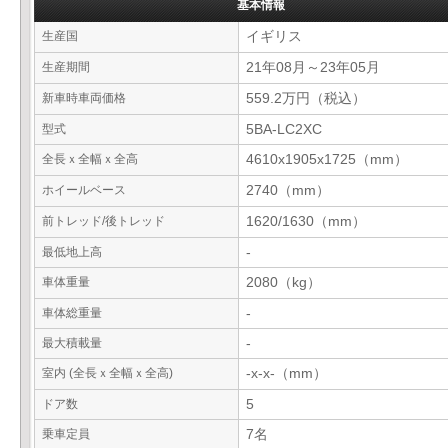
基本情報
生産国
イギリス
生産期間
21年08月～23年05月
新車時車両価格
559.2万円（税込）
型式
5BA-LC2XC
全長ｘ全幅ｘ全高
4610x1905x1725（mm）
ホイールベース
2740（mm）
前トレッド/後トレッド
1620/1630（mm）
最低地上高
-
車体重量
2080（kg）
車体総重量
-
最大積載量
-
室内 (全長ｘ全幅ｘ全高)
-x-x-（mm）
ドア数
5
乗車定員
7名