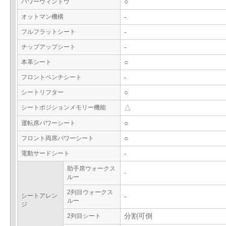
パワーウィンドウ
○
オットマン機構
-
フルフラットシート
-
チップアップシート
-
本革シート
○
フロントベンチシート
-
シートリフター
○
シートポジションメモリー機能
△
運転席パワーシート
○
フロント両席パワーシート
○
電動サードシート
-
助手席ウォークス
-
ルー
2列目ウォークス
シートアレン
-
ルー
ジ
2列目シート
分割可倒