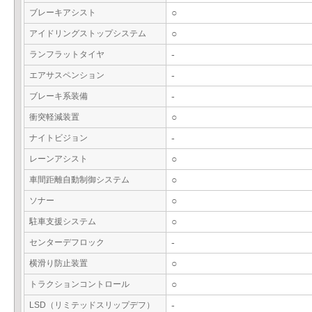
ブレーキアシスト
○
アイドリングストップシステム
○
ランフラットタイヤ
-
エアサスペンション
-
ブレーキ系装備
-
衝突軽減装置
○
ナイトビジョン
-
レーンアシスト
○
車間距離自動制御システム
○
ソナー
○
駐車支援システム
○
センターデフロック
-
横滑り防止装置
○
トラクションコントロール
○
LSD（リミテッドスリップデフ）
-