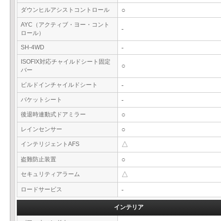
ダウンヒルアシストコントロール
○
AYC（アクティブ・ヨー・コント
-
ロール）
SH-4WD
-
ISOFIX対応チャイルドシート固定
○
バー
ビルドインチャイルドシート
-
バケットシート
-
後退時連動式ドアミラー
○
レインセンサー
○
インテリジェントAFS
△
盗難防止装置
○
セキュリティアラーム
△
ロードサービス
-
インテリア