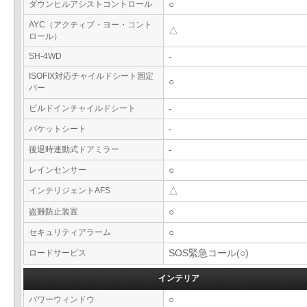
ダウンヒルアシストコントロール
○
AYC（アクティブ・ヨー・コント
△
ロール）
SH-4WD
-
ISOFIX対応チャイルドシート固定
○
バー
ビルドインチャイルドシート
-
バケットシート
-
後退時連動式ドアミラー
-
レインセンサー
○
インテリジェントAFS
△
盗難防止装置
○
セキュリティアラーム
○
ロードサービス
SOS緊急コール(○)
インテリア
パワーウィンドウ
○