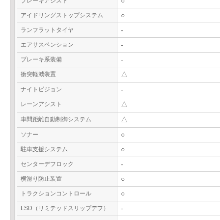
ブレーキアシスト
○
アイドリングストップシステム
○
ランフラットタイヤ
-
エアサスペンション
-
ブレーキ系装備
-
衝突軽減装置
△
ナイトビジョン
-
レーンアシスト
△
車間距離自動制御システム
△
ソナー
○
駐車支援システム
○
センターデフロック
-
横滑り防止装置
○
トラクションコントロール
○
LSD（リミテッドスリップデフ）
-