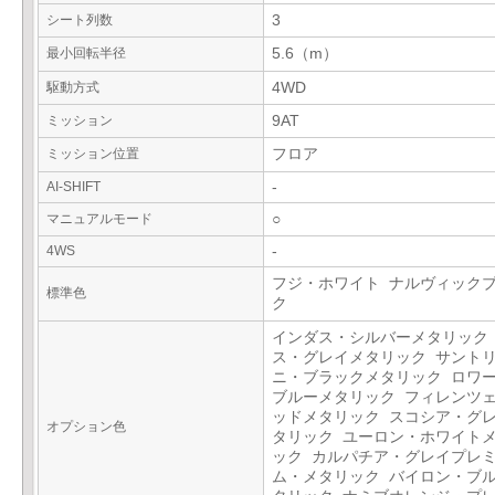
シート列数
3
最小回転半径
5.6（m）
駆動方式
4WD
ミッション
9AT
ミッション位置
フロア
AI-SHIFT
-
マニュアルモード
○
4WS
-
フジ・ホワイト ナルヴィック
標準色
ク
インダス・シルバーメタリック
ス・グレイメタリック サント
ニ・ブラックメタリック ロワ
ブルーメタリック フィレンツ
ッドメタリック スコシア・グ
オプション色
タリック ユーロン・ホワイト
ック カルパチア・グレイプレ
ム・メタリック バイロン・ブ