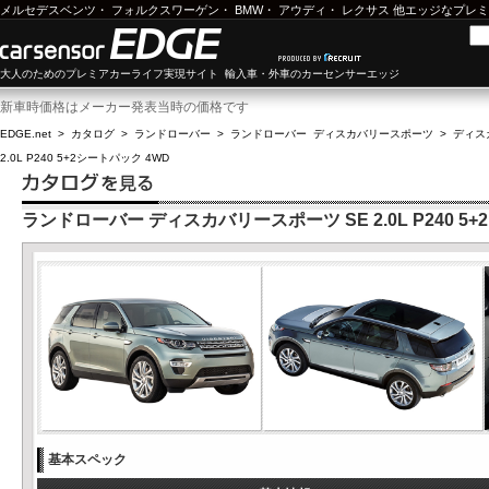
メルセデスベンツ
・
フォルクスワーゲン
・
BMW
・
アウディ
・
レクサス
他エッジなプレミ
大人のためのプレミアカーライフ実現サイト 輸入車・外車のカーセンサーエッジ
新車時価格はメーカー発表当時の価格です
EDGE.net
>
カタログ
>
ランドローバー
>
ランドローバー ディスカバリースポーツ
>
ディスカ
2.0L P240 5+2シートパック 4WD
ランドローバー ディスカバリースポーツ SE 2.0L P240 5
基本スペック