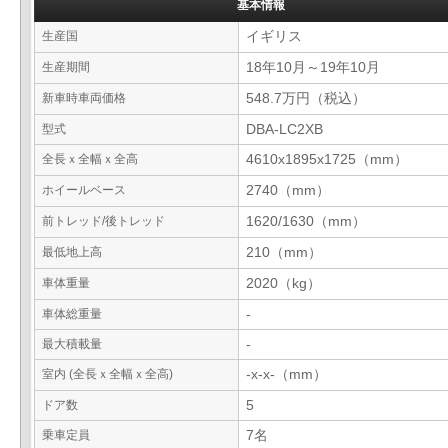
基本情報
生産国
イギリス
生産期間
18年10月～19年10月
新車時車両価格
548.7万円（税込）
型式
DBA-LC2XB
全長ｘ全幅ｘ全高
4610x1895x1725（mm）
ホイールベース
2740（mm）
前トレッド/後トレッド
1620/1630（mm）
最低地上高
210（mm）
車体重量
2020（kg）
車体総重量
-
最大積載量
-
室内 (全長ｘ全幅ｘ全高)
-x-x-（mm）
ドア数
5
乗車定員
7名