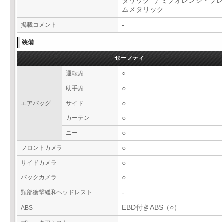
タリック ナミブオレンジ・プ
ムメタリック
掲載コメント
-
装備
セーフティ
運転席
○
助手席
○
エアバッグ
サイド
○
カーテン
○
ニー
○
フロントカメラ
○
サイドカメラ
○
バックカメラ
○
頸部衝撃緩和ヘッドレスト
-
EBD付きABS（○）
ABS