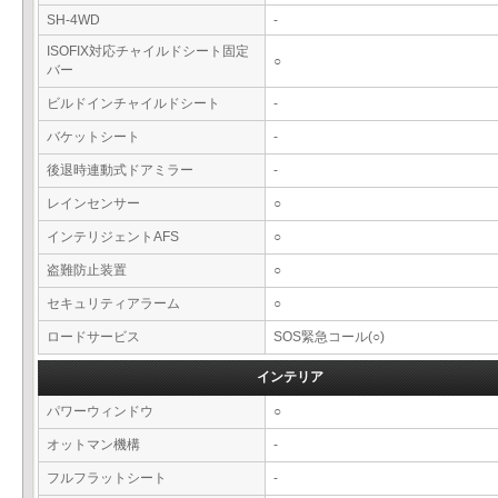
SH-4WD
-
ISOFIX対応チャイルドシート固定
○
バー
ビルドインチャイルドシート
-
バケットシート
-
後退時連動式ドアミラー
-
レインセンサー
○
インテリジェントAFS
○
盗難防止装置
○
セキュリティアラーム
○
ロードサービス
SOS緊急コール(○)
インテリア
パワーウィンドウ
○
オットマン機構
-
フルフラットシート
-