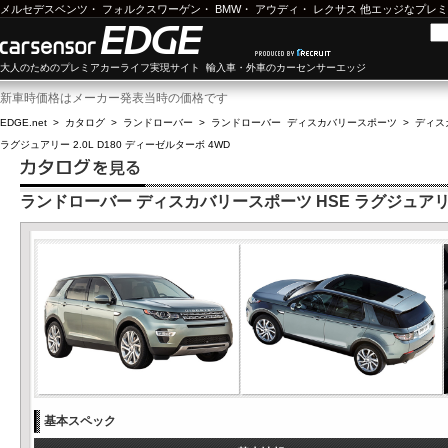
メルセデスベンツ
・
フォルクスワーゲン
・
BMW
・
アウディ
・
レクサス
他エッジなプレミ
大人のためのプレミアカーライフ実現サイト 輸入車・外車のカーセンサーエッジ
新車時価格はメーカー発表当時の価格です
EDGE.net
>
カタログ
>
ランドローバー
>
ランドローバー ディスカバリースポーツ
>
ディスカ
ラグジュアリー 2.0L D180 ディーゼルターボ 4WD
ランドローバー ディスカバリースポーツ HSE ラグジュアリー 2
基本スペック