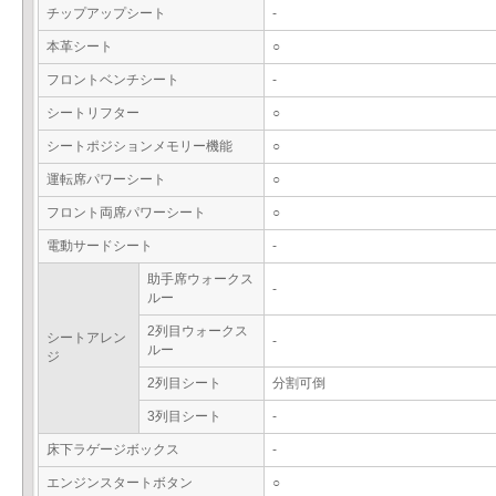
チップアップシート
-
本革シート
○
フロントベンチシート
-
シートリフター
○
シートポジションメモリー機能
○
運転席パワーシート
○
フロント両席パワーシート
○
電動サードシート
-
助手席ウォークス
-
ルー
2列目ウォークス
シートアレン
-
ルー
ジ
2列目シート
分割可倒
3列目シート
-
床下ラゲージボックス
-
エンジンスタートボタン
○