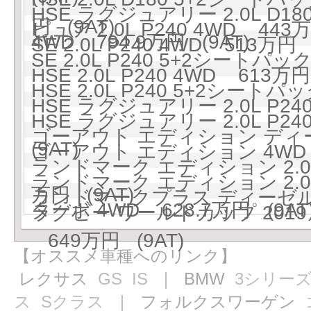
HSE ラグジュアリー 2.0L D
円 (9AT)
ピュア 2.0L P240 4WD 443万
4WD 794.9万円 (9AT)
SE 2.0L P240 4WD 513万円 
SE 2.0L P240 5+2シートパック
HSE 2.0L P240 4WD 613万円
HSE 2.0L P240 5+2シートパッ
HSE ラグジュアリー 2.0L P240
HSE ラグジュアリー 2.0L P2
ゴーアウト エディション ディーゼ
(9AT)
ゴーアウト エディション 4WD 5
ランドマーク エディション 2.0L
ランドマーク エディション 2.0
万円 (9AT)
ランドマークプラス ディーゼルター
ターボ 4WD 628.7万円 (9AT
ラグビー ワールドカップ 201
649万円 (9AT)
【オススメ車種へのリンク】
レクサス
GS
IS
｜ BMW
3シリー
ス
Sクラス
｜ フォルクスワーゲン