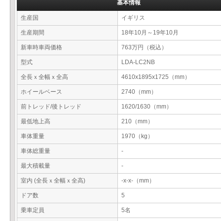
基本情報
生産国
イギリス
生産期間
18年10月～19年10月
新車時車両価格
763万円（税込）
型式
LDA-LC2NB
全長ｘ全幅ｘ全高
4610x1895x1725（mm）
ホイールベース
2740（mm）
前トレッド/後トレッド
1620/1630（mm）
最低地上高
210（mm）
車体重量
1970（kg）
車体総重量
-
最大積載量
-
室内 (全長ｘ全幅ｘ全高)
-x-x-（mm）
ドア数
5
乗車定員
5名