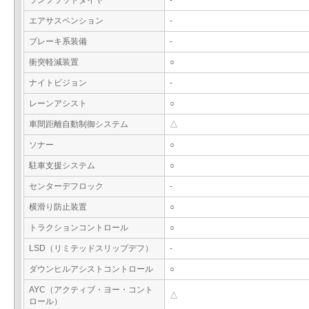
ランフラットタイヤ
-
エアサスペンション
-
ブレーキ系装備
-
衝突軽減装置
○
ナイトビジョン
-
レーンアシスト
○
車間距離自動制御システム
△
ソナー
○
駐車支援システム
○
センターデフロック
-
横滑り防止装置
○
トラクションコントロール
○
LSD（リミテッドスリップデフ）
-
ダウンヒルアシストコントロール
○
AYC（アクティブ・ヨー・コント
△
ロール）