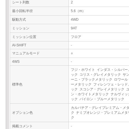
シート列数
2
最小回転半径
5.6（m）
駆動方式
4WD
ミッション
9AT
ミッション位置
フロア
AI-SHIFT
-
マニュアルモード
○
4WS
-
フジ・ホワイト インダス・シルバー
ック コリス・グレイメタリック サ
ーニ・ブラックメタリック ロワール
標準色
ーメタリック フィレンツェ・レッド
ック スコシア・グレイメタリック 
ン・ホワイトメタリック ナルヴィッ
ック バイロン・ブルーメタリック
カルパチア・グレイプレミアム・メ
オプション色
ク ナミブオレンジ・プレミアムメタ
ク
掲載コメント
-