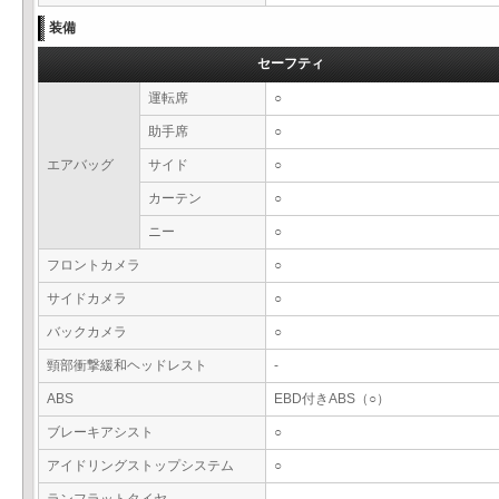
装備
セーフティ
運転席
○
助手席
○
エアバッグ
サイド
○
カーテン
○
ニー
○
フロントカメラ
○
サイドカメラ
○
バックカメラ
○
頸部衝撃緩和ヘッドレスト
-
ABS
EBD付きABS（○）
ブレーキアシスト
○
アイドリングストップシステム
○