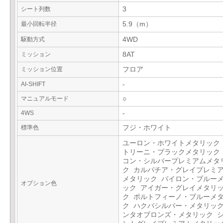
シート列数
3
最小回転半径
5.9（m）
駆動方式
4WD
ミッション
8AT
ミッション位置
フロア
AI-SHIFT
-
マニュアルモード
○
4WS
-
標準色
フジ・ホワイト
ユーロン・ホワイトメタリック
トリーニ・ブラックメタリック
コン・シルバープレミアムメタ
ク カルパチア・グレイプレミ
メタリック バイロン・ブルー
オプション色
ック アイガー・グレイメタリ
ク ポルトフィーノ・ブルーメ
ク ハクバシルバー・メタリック
ンタオブロンズ・メタリック 