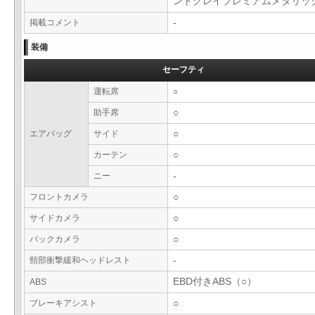
ントグレイプレミアムメタリ
掲載コメント
-
装備
セーフティ
運転席
○
助手席
○
エアバッグ
サイド
○
カーテン
○
ニー
-
フロントカメラ
○
サイドカメラ
○
バックカメラ
○
頸部衝撃緩和ヘッドレスト
-
EBD付きABS（○）
ABS
ブレーキアシスト
○