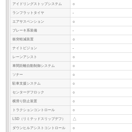
アイドリングストップシステム
○
ランフラットタイヤ
-
エアサスペンション
○
ブレーキ系装備
-
衝突軽減装置
○
ナイトビジョン
-
レーンアシスト
○
車間距離自動制御システム
○
ソナー
○
駐車支援システム
○
センターデフロック
○
横滑り防止装置
○
トラクションコントロール
○
LSD（リミテッドスリップデフ）
△
ダウンヒルアシストコントロール
○