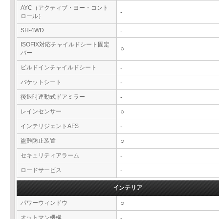
AYC（アクティブ・ヨー・コント
-
ロール）
SH-4WD
-
ISOFIX対応チャイルドシート固定
○
バー
ビルドインチャイルドシート
-
バケットシート
-
後退時連動式ドアミラー
-
レインセンサー
○
インテリジェントAFS
-
盗難防止装置
○
セキュリティアラーム
-
ロードサービス
-
インテリア
パワーウィンドウ
○
オットマン機構
-