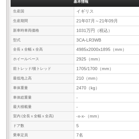
基本情報
生産国
イギリス
生産期間
21年07月～21年09月
新車時車両価格
1031万円（税込）
型式
3CA-LR3WB
全長ｘ全幅ｘ全高
4985x2000x1895（mm）
ホイールベース
2925（mm）
前トレッド/後トレッド
1705/1700（mm）
最低地上高
210（mm）
車体重量
2470（kg）
車体総重量
-
最大積載量
-
室内 (全長ｘ全幅ｘ全高)
-x-x-（mm）
ドア数
5
乗車定員
7名