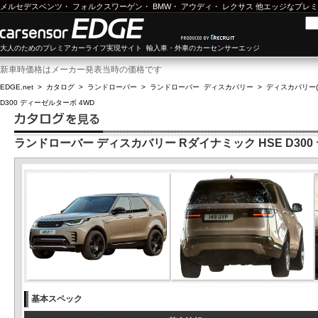
メルセデスベンツ
・
フォルクスワーゲン
・
BMW
・
アウディ
・
レクサス
他エッジなプレミ
大人のためのプレミアカーライフ実現サイト 輸入車・外車のカーセンサーエッジ
新車時価格はメーカー発表当時の価格です
EDGE.net
>
カタログ
>
ランドローバー
>
ランドローバー ディスカバリー
>
ディスカバリー(2
D300 ディーゼルターボ 4WD
ランドローバー ディスカバリー Rダイナミック HSE D300
基本スペック