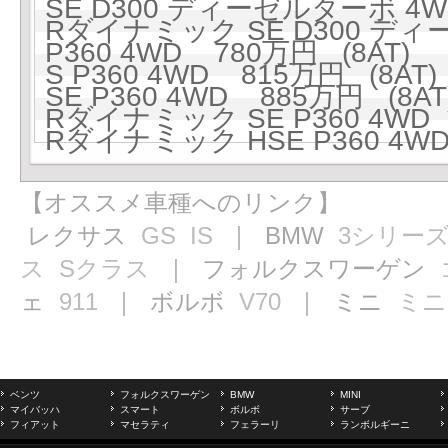
SE D300 ディーゼルターボ 4W
Rダイナミック SE D300 ディ
P360 4WD 780万円 (8AT)
S P360 4WD 815万円 (8AT)
SE P360 4WD 885万円 (8AT
Rダイナミック SE P360 4WD 
Rダイナミック HSE P360 4WD
【オススメ車種へのリンク】
レクサス
GS
IS
｜ BMW
3シリー
ス
Sクラス
｜ フォルクスワーゲン
ェ
911
｜ ボルボ
V70
｜ ミニ
ミニ
ベンツ
フォルクスワーゲン
BMW
MINI
マイバッハ
スマート
ボルボ
サーブ
フィアット
マセラティ
フェラーリ
ランボルギーニ