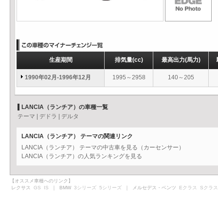
生産期間
排気量
(cc)
最高出力
(馬力)
1990年02月-1996年12月
1995～2958
140～205
LANCIA（ランチア）の車種一覧
テーマ
|
デドラ
|
デルタ
LANCIA（ランチア） テーマの関連リンク
LANCIA（ランチア） テーマの中古車を見る（カーセンサー）
LANCIA（ランチア）の人気ランキングを見る
【オススメ車種へのリンク】
レクサス
GS
IS
｜ BMW
3シリーズ
5シリーズ
｜ メルセデス・ベンツ
Eクラス
Sクラス