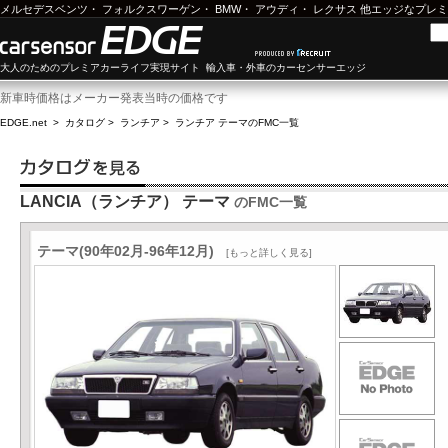
メルセデスベンツ
・
フォルクスワーゲン
・
BMW
・
アウディ
・
レクサス
他エッジなプレミ
大人のためのプレミアカーライフ実現サイト 輸入車・外車のカーセンサーエッジ
新車時価格はメーカー発表当時の価格です
EDGE.net
>
カタログ
>
ランチア
>
ランチア テーマ
のFMC一覧
LANCIA（ランチア） テーマ
のFMC一覧
テーマ(90年02月-96年12月)
[もっと詳しく見る]