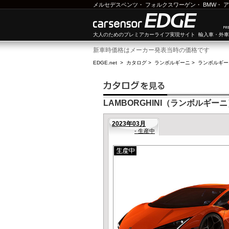
メルセデスベンツ
・
フォルクスワーゲン
・
BMW
・
ア
大人のためのプレミアカーライフ実現サイト 輸入車・外
新車時価格はメーカー発表当時の価格です
EDGE.net
>
カタログ
>
ランボルギーニ
>
ランボルギー
LAMBORGHINI（ランボルギーニ
2023年03月
- 生産中