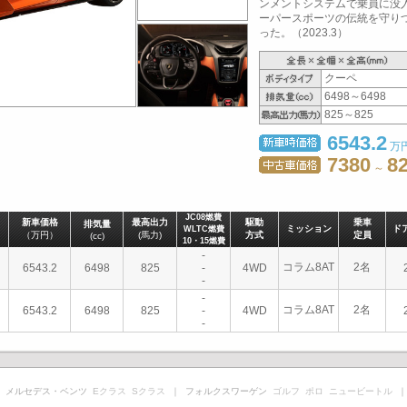
ンメントシステムで乗員に没
ーパースポーツの伝統を守り
った。（2023.3）
クーペ
6498～6498
825～825
6543.2
万
7380
8
～
JC08燃費
新車価格
最高出力
駆動
乗車
排気量
ミッション
ド
WLTC燃費
（万円）
(馬力)
方式
定員
(cc)
10・15燃費
-
コラム8AT
2名
6543.2
6498
825
-
4WD
-
-
コラム8AT
2名
6543.2
6498
825
-
4WD
-
 メルセデス・ベンツ
Eクラス
Sクラス
｜ フォルクスワーゲン
ゴルフ
ポロ
ニュービートル
｜