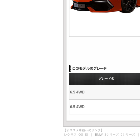
グレード名
6.5 4WD
6.5 4WD
【オススメ車種へのリンク】
レクサス
GS
IS
｜ BMW
3シリーズ
5シリーズ
｜