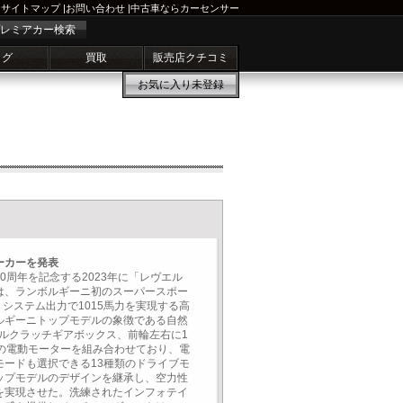
サイトマップ
|
お問い合わせ
|
中古車ならカーセンサー
レミアカー検索
ログ
買取
販売店クチコミ
お気に入り
未登録
ーカーを発表
0周年を記念する2023年に「レヴエル
は、ランボルギーニ初のスーパースポー
、システム出力で1015馬力を実現する高
ルギーニトップモデルの象徴である自然
アルクラッチギアボックス、前輪左右に1
基の電動モーターを組み合わせており、電
モードも選択できる13種類のドライブモ
ップモデルのデザインを継承し、空力性
を実現させた。洗練されたインフォテイ