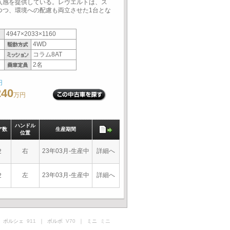
入感を提供している。レヴエルトは、ス
つつ、環境への配慮も両立させた1台とな
4947×2033×1160
4WD
コラム8AT
2名
円
240
万円
ハンドル
ア数
生産期間
位置
右
23年03月-生産中
詳細へ
2
左
23年03月-生産中
詳細へ
2
 ポルシェ
911
｜ ボルボ
V70
｜ ミニ
ミニ