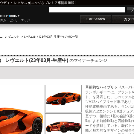
ウディ
・
レクサス
他エッジなプレミア車情報満載！
プ
Car Search
カタ
車のカーセンサーエッジ
ニ レヴエルト
>
レヴエルト(23年03月-生産中) のMC一覧
） レヴエルト(23年03月-生産中)
のマイナーチェンジ
革新的なハイブリッドスーパ
ランボルギーニは、ブランド6
ト」を発表した。このモデル
ツV12ハイブリッド車であり
性能電動車両である。ランボ
吸気V12エンジンと8速デュ
基ずつ、後輪に1基の合計3
動による前輪駆動と四輪駆動
ードを搭載している。歴代ト
能と魅力的なデザインの融合