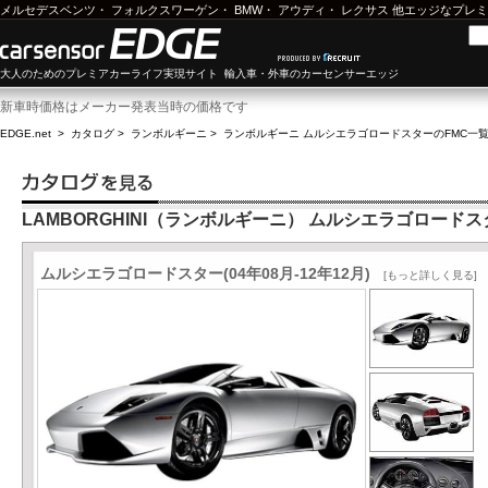
メルセデスベンツ
・
フォルクスワーゲン
・
BMW
・
アウディ
・
レクサス
他エッジなプレミ
大人のためのプレミアカーライフ実現サイト 輸入車・外車のカーセンサーエッジ
新車時価格はメーカー発表当時の価格です
EDGE.net
>
カタログ
>
ランボルギーニ
>
ランボルギーニ ムルシエラゴロードスター
のFMC一
LAMBORGHINI（ランボルギーニ） ムルシエラゴロードス
ムルシエラゴロードスター(04年08月-12年12月)
[もっと詳しく見る]