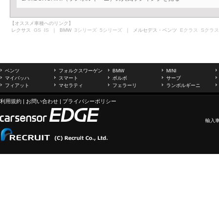
【オススメ車種へのリンク】
レクサス
GS
IS
｜ BMW
3シリーズ
5シリーズ
｜ メルセデス・ベンツ
Eクラス
Sクラス
ベンツ
フォルクスワーゲン
BMW
MINI
マイバッハ
スマート
ボルボ
サーブ
フィアット
マセラティ
フェラーリ
ランボルギーニ
利用規約
|
お問い合わせ
|
プライバシーポリシー
輸入