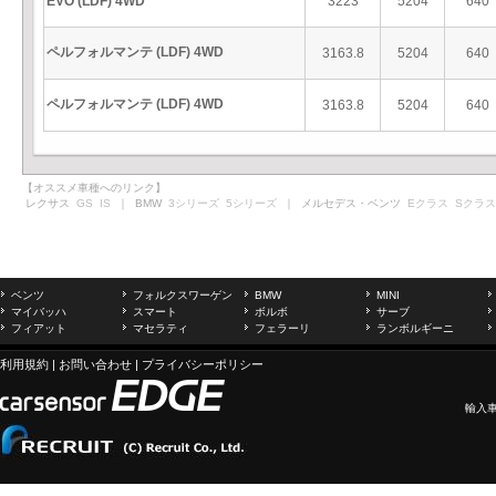
EVO (LDF) 4WD
3223
5204
640
ペルフォルマンテ (LDF) 4WD
3163.8
5204
640
ペルフォルマンテ (LDF) 4WD
3163.8
5204
640
【オススメ車種へのリンク】
レクサス
GS
IS
｜ BMW
3シリーズ
5シリーズ
｜ メルセデス・ベンツ
Eクラス
Sクラス
ベンツ
フォルクスワーゲン
BMW
MINI
マイバッハ
スマート
ボルボ
サーブ
フィアット
マセラティ
フェラーリ
ランボルギーニ
利用規約
|
お問い合わせ
|
プライバシーポリシー
輸入