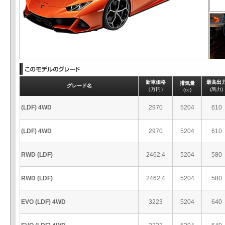
新車価格
最高出
排気量
グレード名
（万円）
(馬力)
(cc)
(LDF) 4WD
2970
5204
610
(LDF) 4WD
2970
5204
610
RWD (LDF)
2462.4
5204
580
RWD (LDF)
2462.4
5204
580
EVO (LDF) 4WD
3223
5204
640