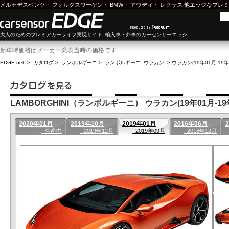
メルセデスベンツ
・
フォルクスワーゲン
・
BMW
・
アウディ
・
レクサス
他エッジなプレミ
大人のためのプレミアカーライフ実現サイト 輸入車・外車のカーセンサーエッジ
新車時価格はメーカー発表当時の価格です
EDGE.net
>
カタログ
>
ランボルギーニ
>
ランボルギーニ ウラカン
>
ウラカン(19年01月-19年
LAMBORGHINI（ランボルギーニ） ウラカン(19年01月-19
2020年01月
2019年10月
2019年01月
2016年06月
- 生産中
- 2019年12月
- 2019年09月
- 2018年12月