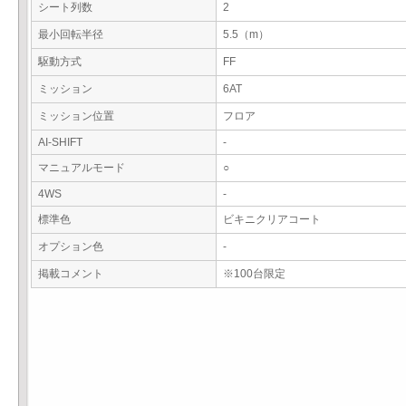
シート列数
2
最小回転半径
5.5（m）
駆動方式
FF
ミッション
6AT
ミッション位置
フロア
AI-SHIFT
-
マニュアルモード
○
4WS
-
標準色
ビキニクリアコート
オプション色
-
掲載コメント
※100台限定