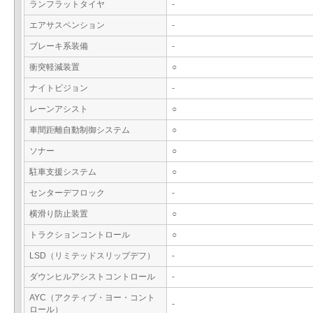
ランフラットタイヤ
-
エアサスペンション
-
ブレーキ系装備
-
衝突軽減装置
○
ナイトビジョン
-
レーンアシスト
○
車間距離自動制御システム
○
ソナー
○
駐車支援システム
○
センターデフロック
-
横滑り防止装置
○
トラクションコントロール
○
LSD（リミテッドスリップデフ）
-
ダウンヒルアシストコントロール
-
AYC（アクティブ・ヨー・コント
-
ロール）