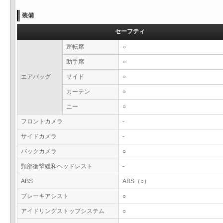
装備
セーフティ
運転席
○
助手席
○
エアバッグ
サイド
○
カーテン
○
ニー
○
フロントカメラ
-
サイドカメラ
-
バックカメラ
○
頸部衝撃緩和ヘッドレスト
-
ABS
ABS（○）
ブレーキアシスト
○
アイドリングストップシステム
○