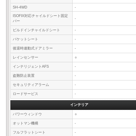
SH-4WD
-
ISOFIX対応チャイルドシート固定
-
バー
ビルドインチャイルドシート
-
バケットシート
-
後退時連動式ドアミラー
-
レインセンサー
○
インテリジェントAFS
-
盗難防止装置
-
セキュリティアラーム
-
ロードサービス
-
インテリア
パワーウィンドウ
○
オットマン機構
-
フルフラットシート
-