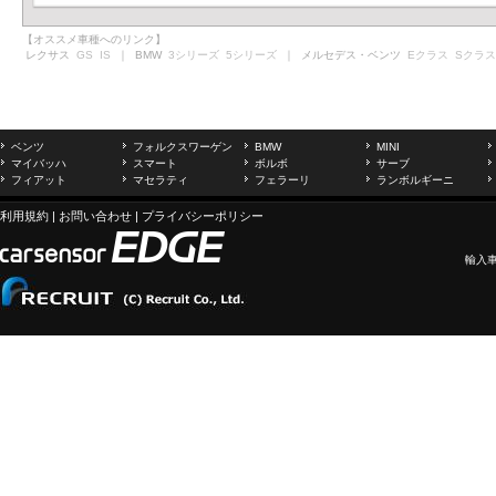
【オススメ車種へのリンク】
レクサス
GS
IS
｜ BMW
3シリーズ
5シリーズ
｜ メルセデス・ベンツ
Eクラス
Sクラス
ベンツ
フォルクスワーゲン
BMW
MINI
マイバッハ
スマート
ボルボ
サーブ
フィアット
マセラティ
フェラーリ
ランボルギーニ
利用規約
|
お問い合わせ
|
プライバシーポリシー
輸入