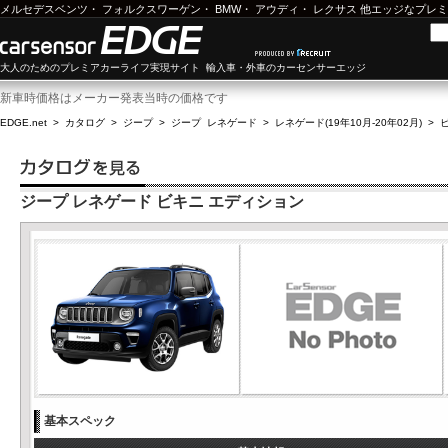
メルセデスベンツ
・
フォルクスワーゲン
・
BMW
・
アウディ
・
レクサス
他エッジなプレミ
大人のためのプレミアカーライフ実現サイト 輸入車・外車のカーセンサーエッジ
新車時価格はメーカー発表当時の価格です
EDGE.net
>
カタログ
>
ジープ
>
ジープ レネゲード
>
レネゲード(19年10月-20年02月)
>
ジープ レネゲード ビキニ エディション
基本スペック