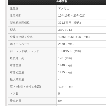
基本情報
生産国
アメリカ
生産期間
19年10月～20年02月
新車時車両価格
371.8万円（税込）
型式
3BA-BU13
全長ｘ全幅ｘ全高
4255x1805x1695（mm）
ホイールベース
2570（mm）
前トレッド/後トレッド
1550/1555（mm）
最低地上高
170（mm）
車体重量
1440（kg）
車体総重量
1715（kg）
最大積載量
-
室内 (全長ｘ全幅ｘ全高)
-x-x-（mm）
ドア数
5
乗車定員
5名