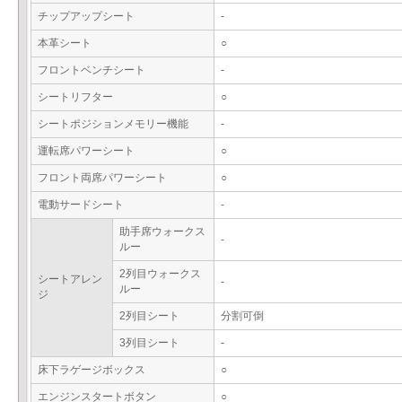
チップアップシート
-
本革シート
○
フロントベンチシート
-
シートリフター
○
シートポジションメモリー機能
-
運転席パワーシート
○
フロント両席パワーシート
○
電動サードシート
-
助手席ウォークス
-
ルー
2列目ウォークス
シートアレン
-
ルー
ジ
2列目シート
分割可倒
3列目シート
-
床下ラゲージボックス
○
エンジンスタートボタン
○