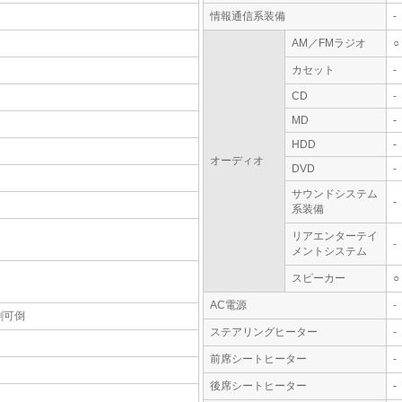
情報通信系装備
-
AM／FMラジオ
○
カセット
-
CD
-
MD
-
HDD
-
オーディオ
DVD
-
サウンドシステム
-
系装備
リアエンターテイ
-
メントシステム
スピーカー
○
AC電源
-
割可倒
ステアリングヒーター
-
前席シートヒーター
-
後席シートヒーター
-