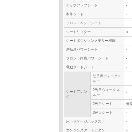
チップアップシート
-
本革シート
-
フロントベンチシート
-
シートリフター
○
シートポジションメモリー機能
-
運転席パワーシート
-
フロント両席パワーシート
-
電動サードシート
-
助手席ウォークス
-
ルー
2列目ウォークス
シートアレン
-
ルー
ジ
2列目シート
分
3列目シート
-
床下ラゲージボックス
○
エンジンスタートボタン
○