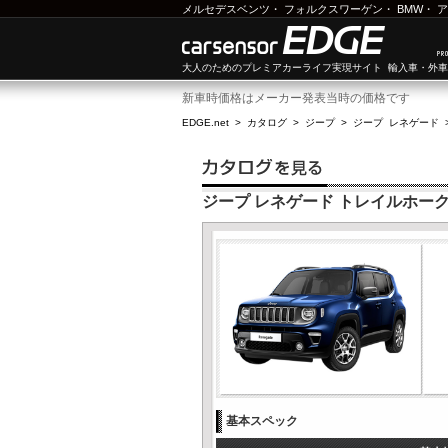
メルセデスベンツ
・
フォルクスワーゲン
・
BMW
・
ア
大人のためのプレミアカーライフ実現サイト 輸入車・外
新車時価格はメーカー発表当時の価格です
EDGE.net
>
カタログ
>
ジープ
>
ジープ レネゲード
ジープ レネゲード トレイルホーク
基本スペック