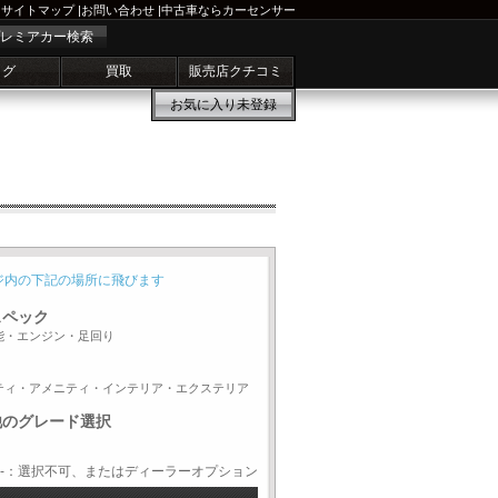
サイトマップ
|
お問い合わせ
|
中古車ならカーセンサー
レミアカー検索
ログ
買取
販売店クチコミ
お気に入り
未登録
ジ内の下記の場所に飛びます
スペック
能・エンジン・足回り
ティ・アメニティ・インテリア・エクステリア
他のグレード選択
-：選択不可、またはディーラーオプション