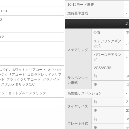
10-15モード燃費
-
5（m）
燃費基準達成
-
D
足
T
位置
ロア
ステアリングギア
方式
ステアリング
パワーステアリン
○
グ
VGS/VGRS
-
ルパインホワイトクリアコート オマハオ
ンジクリアコート コロラドレッドクリア
前
サスペンショ
ート ブラッククリアコート グラナイト
ン形式
リスタルメタリックC/C
後
ェットセットブルーメタリック
高性能サスペンション
-
前
2
タイヤサイズ
後
2
前
ブレーキ形式
後