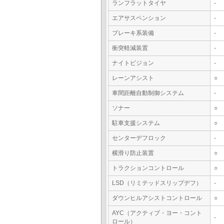
ランフラットタイヤ
-
エアサスペンション
-
ブレーキ系装備
-
衝突軽減装置
-
ナイトビジョン
-
レーンアシスト
○
車間距離自動制御システム
-
ソナー
○
駐車支援システム
○
センターデフロック
-
横滑り防止装置
○
トラクションコントロール
○
LSD（リミテッドスリップデフ）
-
ダウンヒルアシストコントロール
○
AYC（アクティブ・ヨー・コント
-
ロール）