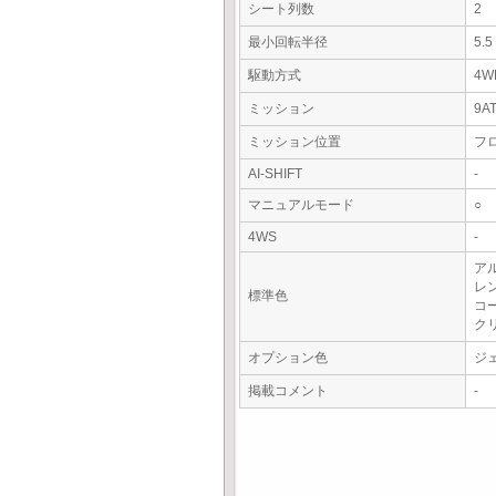
シート列数
2
最小回転半径
5.
駆動方式
4W
ミッション
9A
ミッション位置
フ
AI-SHIFT
-
マニュアルモード
○
4WS
-
ア
レ
標準色
コ
ク
オプション色
ジ
掲載コメント
-