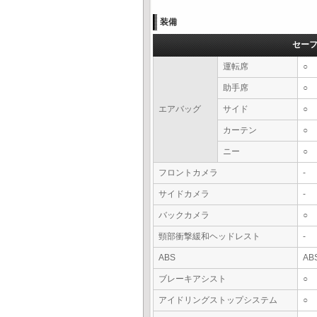
装備
セー
運転席
○
助手席
○
エアバッグ
サイド
○
カーテン
○
ニー
○
フロントカメラ
-
サイドカメラ
-
バックカメラ
○
頸部衝撃緩和ヘッドレスト
-
ABS
AB
ブレーキアシスト
○
アイドリングストップシステム
○