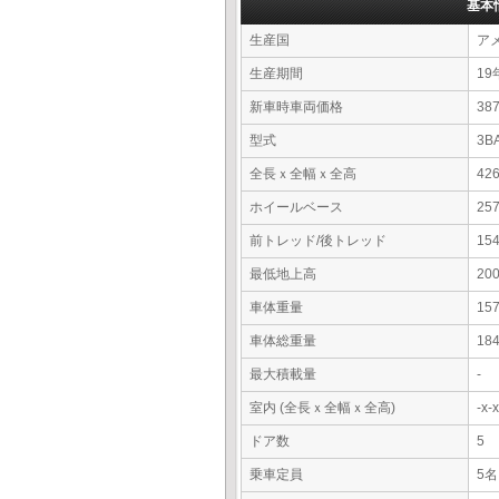
基本
生産国
ア
生産期間
19
新車時車両価格
3
型式
3B
全長ｘ全幅ｘ全高
42
ホイールベース
25
前トレッド/後トレッド
15
最低地上高
20
車体重量
15
車体総重量
18
最大積載量
-
室内 (全長ｘ全幅ｘ全高)
-x
ドア数
5
乗車定員
5名