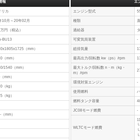
情報
エ
メリカ
エンジン型式
5
年10月～20年02月
種類
直
87万円（税込）
過給器
A-BU13
可変気筒装置
-
60x1805x1725（mm）
総排気量
1
70（mm）
最高出力/回転数 kw（ps）/rpm
1
40/1540（mm）
最大トルク/回転数 n・m（kg・
2
m）/rpm
0（mm）
環境対策エンジン
-
70（kg）
使用燃料
45（kg）
燃料タンク容量
JC08モード燃費
-
-x-（mm）
1
└
WLTCモード燃費
└
└