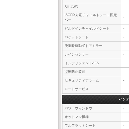
SH-4WD
-
ISOFIX対応チャイルドシート固定
-
バー
ビルドインチャイルドシート
-
バケットシート
-
後退時連動式ドアミラー
-
レインセンサー
○
インテリジェントAFS
-
盗難防止装置
-
セキュリティアラーム
-
ロードサービス
-
イン
パワーウィンドウ
○
オットマン機構
-
フルフラットシート
-