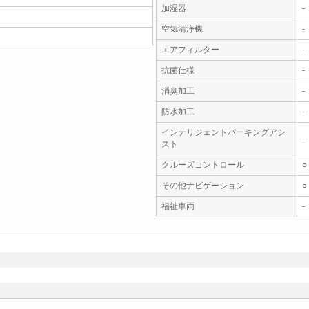
加湿器
-
空気清浄機
-
エアフィルター
-
抗菌仕様
-
消臭加工
-
防水加工
-
インテリジェントパーキングアシ
-
スト
クルーズコントロール
○
その他ナビゲーション
○
福祉車両
-