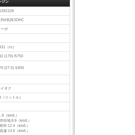
ンジン
5282328
列4気筒SOHC
ターボ
331（cc）
32 (179) /5750
70 (27.5) /1850
ハイオク
48（リットル）
1.9（km/L）
市街地:8.9（km/L）
郊外:12.4（km/L）
高速:13.6（km/L）