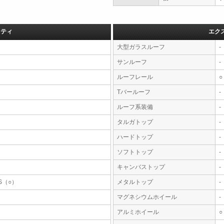
フティ
エク
大型ガラスルーフ
-
サンルーフ
-
ルーフレール
○
Tバールーフ
-
ルーフ系装備
-
タルガトップ
-
ハードトップ
-
ソフトトップ
-
キャンバストップ
-
S（○）
メタルトップ
-
マグネシウムホイール
-
アルミホイール
○