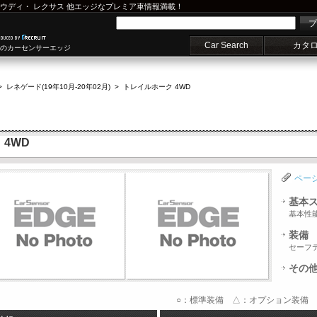
ウディ
・
レクサス
他エッジなプレミア車情報満載！
プ
Car Search
カタ
車のカーセンサーエッジ
>
レネゲード(19年10月-20年02月)
>
トレイルホーク 4WD
 4WD
ペー
基本
基本性
装備
セーフ
その
○：標準装備 △：オプション装備 