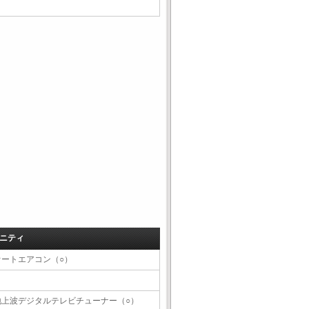
ニティ
オートエアコン（○）
地上波デジタルテレビチューナー（○）