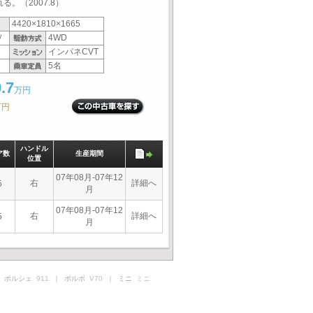
。（2007.8）
4420×1810×1665
Ｖ
4WD
インパネCVT
5名
.7
万円
万円
ハンドル
ア数
生産期間
位置
07年08月-07年12
右
詳細へ
5
月
07年08月-07年12
右
詳細へ
5
月
 ポルシェ
911
｜ ボルボ
V70
｜ ミニ
ミニ