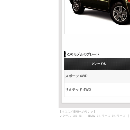
グレード名
スポーツ 4WD
リミテッド 4WD
【オススメ車種へのリンク】
レクサス
GS
IS
｜ BMW
3シリーズ
5シリーズ
｜