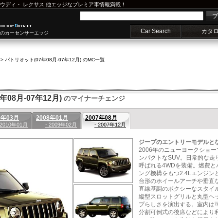
ウディ
・
レクサス
他エッジなプレミア車情報満載！
プ
Car Search
カタ
車のカーセンサーエッジ
>
パトリオット(07年08月-07年12月) のMC一覧
08月-07年12月)
のマイナーチェンジ
9年03月
2008年01月
2007年08月
 2010年01月
- 2009年02月
- 2007年12月
ジープのエントリーモデルとな
2006年のニューヨークショ
ンパクトなSUV。日常的な走
呼ばれる4WDを装備。燃費
ング機構をもつ2.4Lエンジ
台形のホイールアーチや垂直
直線基調のボクシーなスタイ
縦型スロットグリルと丸型ヘ
プらしさを演出する。室内は
分割可倒式の後席などにより