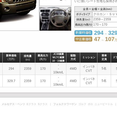
いに強いシート生地も採用される
クロカン・ＳＵ
2359～2359
170～170
294
329
～
47
107
～
JC08燃費
新車価格
最高出力
駆動
乗車
排気量
ミッション
ド
WLTC燃費
（万円）
(馬力)
方式
定員
(cc)
10・15燃費
-
インパネ
5名
294
2359
170
-
4WD
CVT
10km/L
-
インパネ
5名
329.7
2359
170
-
4WD
CVT
10km/L
 メルセデス・ベンツ
Eクラス
Sクラス
｜ フォルクスワーゲン
ゴルフ
ポロ
ニュービートル
｜