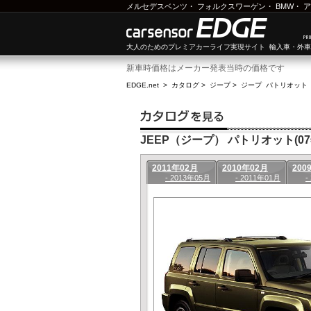
メルセデスベンツ
・
フォルクスワーゲン
・
BMW
・
ア
大人のためのプレミアカーライフ実現サイト 輸入車・外
新車時価格はメーカー発表当時の価格です
EDGE.net
>
カタログ
>
ジープ
>
ジープ パトリオット
JEEP（ジープ） パトリオット(07年
2011年02月
2010年02月
200
- 2013年05月
- 2011年01月
-