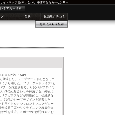
サイトマップ
|
お問い合わせ
|
中古車ならカーセンサー
レミアカー検索
ログ
買取
販売店クチコミ
お気に入り
未登録
るコンパクトSUV
ーで登場した、ジープブランド初となるコ
りにより適した、フリーダムドライブ1と
とパワーを両立させる、可変バルブタイミ
ンとCVTの組み合わせを採用する。外観は
なリアガラスなどが特徴的な、伝統的な
ル。現代のジープデザインを踏襲した、
ッドライトをもつフロントマスクがジー
可倒式助手席やリクライニング機能付き
利便性を追求。スポーツには汚れやにお