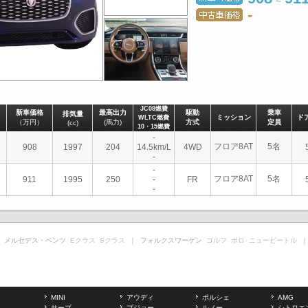
～
-
JC08燃費
新車価格
最高出力
駆動
乗車
排気量
ミッション
ド
WLTC燃費
（万円）
(馬力)
方式
定員
(cc)
10・15燃費
-
フロア8AT
5名
908
1997
204
14.5km/L
4WD
-
-
フロア8AT
5名
911
1995
250
-
FR
-
 メルセデス・ベンツ
Eクラス
Sクラス
｜ フォルクスワーゲン
ゴルフ
ポロ
ニュービートル
｜
MINI
アウディ
ポルシェ
AMG
サーブ
プジョー
ルノー
シトロエ