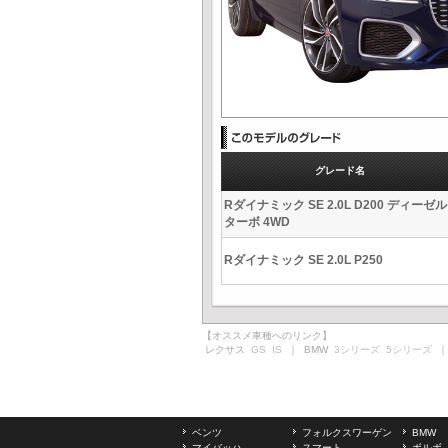
グレード名
Rダイナミック SE 2.0L D200 ディーゼル
ターボ 4WD
Rダイナミック SE 2.0L P250
【オススメ車種へのリンク】
レクサス
GS
IS
｜ BMW
3シリーズ
5シリーズ
｜
ベンツ
フォルクスワーゲン
BMW
マイバッハ
スマート
ボルボ