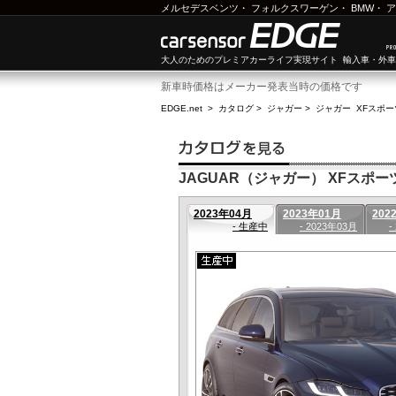
メルセデスベンツ
・
フォルクスワーゲン
・
BMW
・
ア
大人のためのプレミアカーライフ実現サイト 輸入車・外
新車時価格はメーカー発表当時の価格です
EDGE.net
>
カタログ
>
ジャガー
>
ジャガー XFスポ
JAGUAR（ジャガー） XFスポーツ
2023年04月
2023年01月
202
- 生産中
- 2023年03月
-