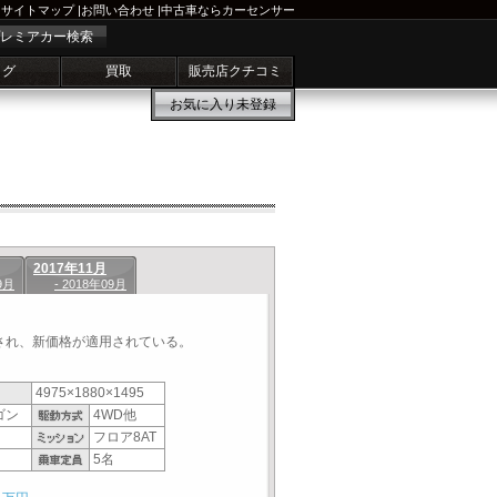
サイトマップ
|
お問い合わせ
|
中古車ならカーセンサー
レミアカー検索
ログ
買取
販売店クチコミ
お気に入り
未登録
2017年11月
9月
- 2018年09月
され、新価格が適用されている。
4975×1880×1495
ゴン
4WD他
フロア8AT
5名
1