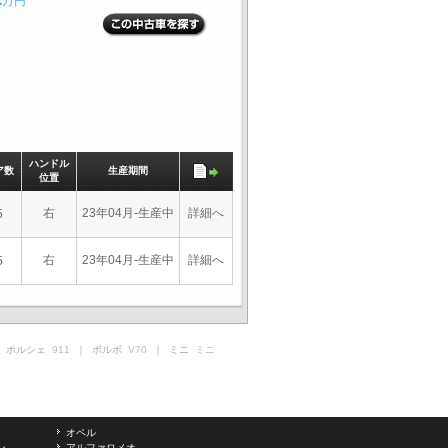
万円
ハンドル
ア数
生産期間
位置
右
23年04月-生産中
詳細へ
5
右
23年04月-生産中
詳細へ
5
 ポルシェ
911
｜ ボルボ
V70
｜ ミニ
ミニ
オペル
ン
アルファロメオ