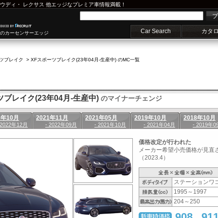
ウディ
・
レクサス
他エッジなプレミア車情報満載！
プ
Car Search
カタ
車のカーセンサーエッジ
ーツブレイク
>
XFスポーツブレイク(23年04月-生産中) のMC一覧
ブレイク(23年04月-生産中)
のマイナーチェンジ
2年10月
2021年11月
2021年05月
2019年10月
2018年10月
 2022年12月
- 2022年09月
- 2021年10月
- 2021年04月
- 2019年0
価格改定が行われた
メーカー希望小売価格が見直
（2023.4）
ステーションワ
1995～1997
204～250
908
91