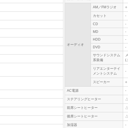
AM／FMラジオ
○
カセット
-
CD
-
MD
-
HDD
-
オーディオ
DVD
-
サウンドシステム
系装備
(
リアエンターテイ
-
メントシステム
スピーカー
○
AC電源
-
ステアリングヒーター
前席シートヒーター
後席シートヒーター
加湿器
-