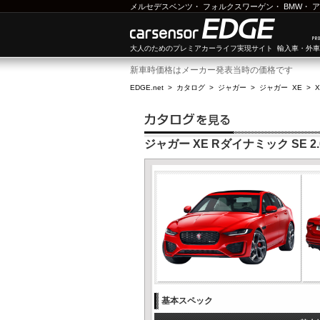
メルセデスベンツ
・
フォルクスワーゲン
・
BMW
・
ア
大人のためのプレミアカーライフ実現サイト 輸入車・外
新車時価格はメーカー発表当時の価格です
EDGE.net
>
カタログ
>
ジャガー
>
ジャガー XE
>
X
ジャガー XE Rダイナミック SE 2.0
基本スペック