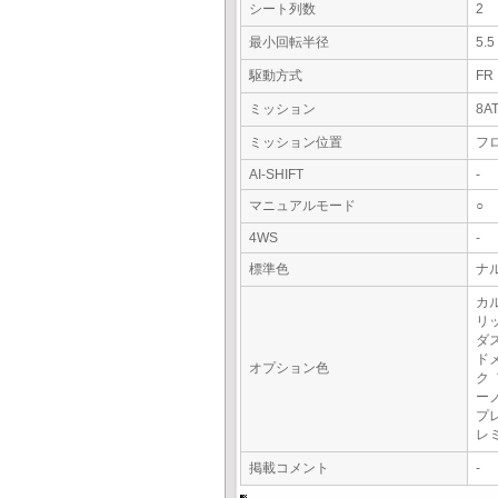
シート列数
2
最小回転半径
5.
駆動方式
FR
ミッション
8A
ミッション位置
フ
AI-SHIFT
-
マニュアルモード
○
4WS
-
標準色
ナ
カ
リ
ダ
ド
オプション色
ク
ー
プ
レ
掲載コメント
-