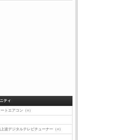
ニティ
オートエアコン（○）
地上波デジタルテレビチューナー（○）