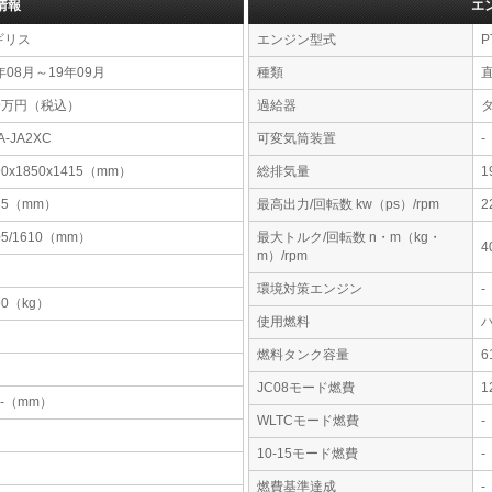
情報
エ
ギリス
エンジン型式
P
年08月～19年09月
種類
59万円（税込）
過給器
A-JA2XC
可変気筒装置
-
90x1850x1415（mm）
総排気量
1
35（mm）
最高出力/回転数 kw（ps）/rpm
2
05/1610（mm）
最大トルク/回転数 n・m（kg・
4
m）/rpm
環境対策エンジン
-
60（kg）
使用燃料
燃料タンク容量
JC08モード燃費
1
-x-（mm）
WLTCモード燃費
-
10-15モード燃費
-
燃費基準達成
-