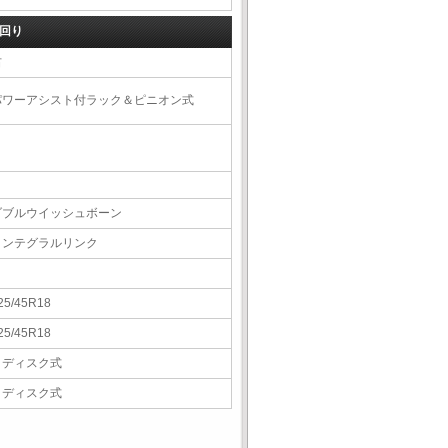
回り
右
パワーアシスト付ラック＆ピニオン式
ダブルウイッシュボーン
インテグラルリンク
25/45R18
25/45R18
Ｖディスク式
Ｖディスク式