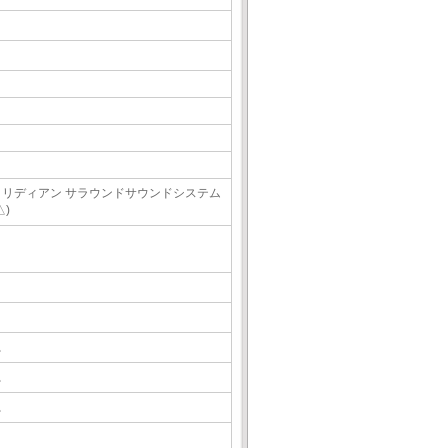
メリディアン サラウンドサウンドシステム
△)
△
△
△