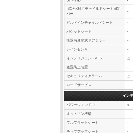
SH-4WD
-
ISOFIX対応チャイルドシート固定
○
バー
ビルドインチャイルドシート
-
バケットシート
-
後退時連動式ドアミラー
○
レインセンサー
○
インテリジェントAFS
△
盗難防止装置
-
セキュリティアラーム
△
ロードサービス
-
イン
パワーウィンドウ
○
オットマン機構
-
フルフラットシート
-
チップアップシート
-