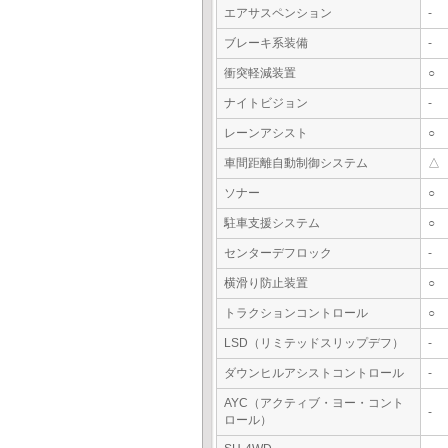
エアサスペンション
-
ブレーキ系装備
-
衝突軽減装置
○
ナイトビジョン
-
レーンアシスト
○
車間距離自動制御システム
△
ソナー
○
駐車支援システム
○
センターデフロック
-
横滑り防止装置
○
トラクションコントロール
○
LSD（リミテッドスリップデフ）
-
ダウンヒルアシストコントロール
-
AYC（アクティブ・ヨー・コント
-
ロール）