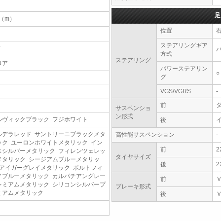
足
5（m）
位置
ステアリングギア
T
方式
ステアリング
ロア
パワーステアリン
○
グ
VGS/VGRS
-
前
サスペンショ
ン形式
ルヴィックブラック フジホワイト
後
ルデラレッド サントリーニブラックメタ
高性能サスペンション
-
ック ユーロンホワイトメタリック イン
前
2
スシルバーメタリック フィレンツェレッ
タイヤサイズ
メタリック シージアムブルーメタリッ
後
2
 アイガーグレイメタリック ポルトフィ
ノブルーメタリック カルパチアングレー
前
レミアムメタリック シリコンシルバープ
ブレーキ形式
ミアムメタリック
後