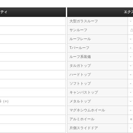
フティ
エク
大型ガラスルーフ
-
サンルーフ
ルーフレール
-
Tバールーフ
-
ルーフ系装備
-
タルガトップ
-
ハードトップ
-
ソフトトップ
-
キャンバストップ
-
S（○）
メタルトップ
-
マグネシウムホイール
-
アルミホイール
○
片側スライドドア
-