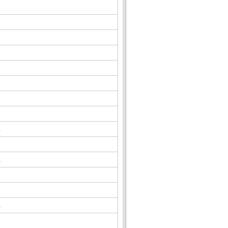
△
△
△