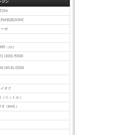
ンジン
T204
直列4気筒DOHC
ターボ
995（cc）
21 (300) /5500
00 (40.8) /2000
ハイオク
61（リットル）
2.9（km/L）