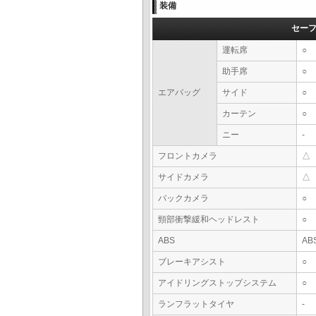
装備
セー
運転席
○
助手席
○
エアバッグ
サイド
○
カーテン
○
ニー
-
フロントカメラ
△
サイドカメラ
△
バックカメラ
○
頸部衝撃緩和ヘッドレスト
○
ABS
AB
ブレーキアシスト
○
アイドリングストップシステム
○
ランフラットタイヤ
-