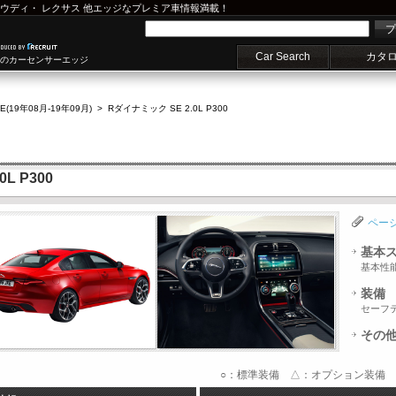
ウディ
・
レクサス
他エッジなプレミア車情報満載！
プ
Car Search
カタ
車のカーセンサーエッジ
E(19年08月-19年09月)
>
Rダイナミック SE 2.0L P300
L P300
ペー
基本
基本性
装備
セーフ
その
○：標準装備 △：オプション装備 