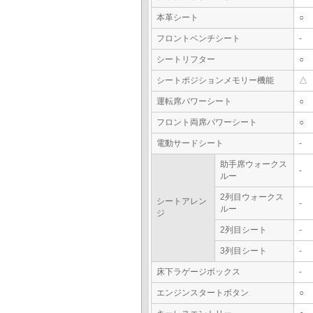
本革シート
○
フロントベンチシート
-
シートリフター
○
シートポジションメモリー機能
△
運転席パワーシート
○
フロント両席パワーシート
○
電動サードシート
-
助手席ウォークス
-
ルー
2列目ウォークス
シートアレン
-
ルー
ジ
2列目シート
-
3列目シート
-
床下ラゲージボックス
-
エンジンスタートボタン
○