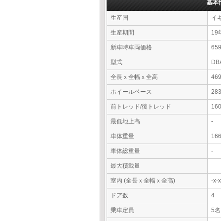
基本
生産国
イ
生産期間
19
新車時車両価格
6
型式
DB
全長ｘ全幅ｘ全高
46
ホイールベース
28
前トレッド/後トレッド
16
最低地上高
-
車体重量
16
車体総重量
-
最大積載量
-
室内 (全長ｘ全幅ｘ全高)
-x
ドア数
4
乗車定員
5名