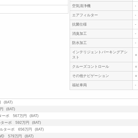
空気清浄機
-
エアフィルター
-
抗菌仕様
-
消臭加工
-
防水加工
-
インテリジェントパーキングアシ
○
スト
クルーズコントロール
○
その他ナビゲーション
○
福祉車両
-
 (8AT)
 (8AT)
ターボ 567万円 (8AT)
ルターボ 592万円 (8AT)
ゼルターボ 656万円 (8AT)
WD 579万円 (8AT)