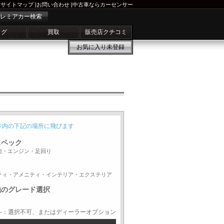
サイトマップ
|
お問い合わせ
|
中古車ならカーセンサー
レミアカー検索
ログ
買取
販売店クチコミ
お気に入り
未登録
ジ内の下記の場所に飛びます
スペック
能・エンジン・足回り
ティ・アメニティ・インテリア・エクステリア
他のグレード選択
-：選択不可、またはディーラーオプション